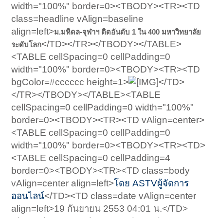
width="100%" border=0><TBODY><TR><TD
class=headline vAlign=baseline
align=left>
ม.มหิดล-จุฬาฯ ติดอันดับ 1 ใน 400 มหาวิทยาลัย
</TD></TR></TBODY></TABLE>
ระดับโลก
<TABLE cellSpacing=0 cellPadding=0
width="100%" border=0><TBODY><TR><TD
bgColor=#cccccc height=1>
</TD>
</TR></TBODY></TABLE><TABLE
cellSpacing=0 cellPadding=0 width="100%"
border=0><TBODY><TR><TD vAlign=center>
<TABLE cellSpacing=0 cellPadding=0
width="100%" border=0><TBODY><TR><TD>
<TABLE cellSpacing=0 cellPadding=4
border=0><TBODY><TR><TD class=body
vAlign=center align=left>
โดย ASTVผู้จัดการ
ออนไลน์
</TD><TD class=date vAlign=center
align=left>19 กันยายน 2553 04:01 น.</TD>