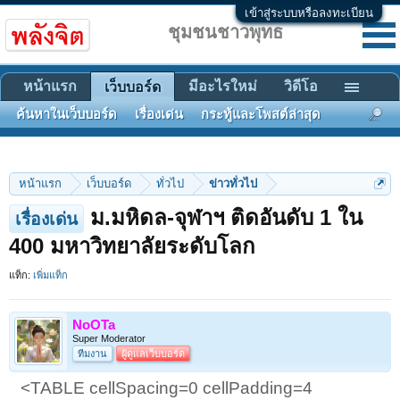
เข้าสู่ระบบหรือลงทะเบียน
ชุมชนชาวพุทธ
หน้าแรก
มีอะไรใหม่
วิดีโอ
เว็บบอร์ด
ค้นหาในเว็บบอร์ด
เรื่องเด่น
กระทู้และโพสต์ล่าสุด
หน้าแรก
เว็บบอร์ด
ทั่วไป
ข่าวทั่วไป
ม.มหิดล-จุฬาฯ ติดอันดับ 1 ใน
เรื่องเด่น
400 มหาวิทยาลัยระดับโลก
แท็ก:
เพิ่มแท็ก
NoOTa
Super Moderator
ทีมงาน
ผู้ดูแลเว็บบอร์ด
<TABLE cellSpacing=0 cellPadding=4