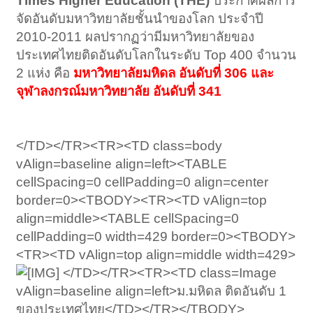
Times Higher Education (THE)
ประกาศผลการ
จัดอันดับมหาวิทยาลัยชั้นนำของโลก ประจำปี
2010-2011 ผลปรากฏว่ามีมหาวิทยาลัยของ
ประเทศไทยติดอันดับโลกในระดับ Top 400 จำนวน
2 แห่ง คือ
มหาวิทยาลัยมหิดล อันดับที่ 306 และ
จุฬาลงกรณ์มหาวิทยาลัย อันดับที่ 341
</TD></TR><TR><TD class=body
vAlign=baseline align=left><TABLE
cellSpacing=0 cellPadding=0 align=center
border=0><TBODY><TR><TD vAlign=top
align=middle><TABLE cellSpacing=0
cellPadding=0 width=429 border=0><TBODY>
<TR><TD vAlign=top align=middle width=429>
</TD></TR><TR><TD class=Image
vAlign=baseline align=left>ม.มหิดล ติดอันดับ 1
ของประเทศไทย</TD></TR></TBODY>