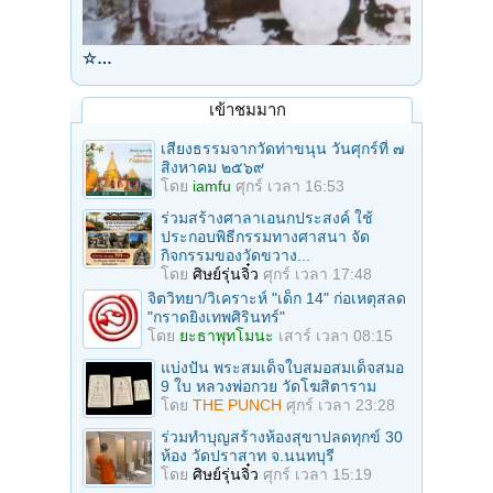
☆…
เข้าชมมาก
เสียงธรรมจากวัดท่าขนุน วันศุกร์ที่ ๗
สิงหาคม ๒๕๖๙
โดย
iamfu
ศุกร์ เวลา 16:53
ร่วมสร้างศาลาเอนกประสงค์ ใช้
ประกอบพิธีกรรมทางศาสนา จัด
กิจกรรมของวัดขวาง...
โดย
ศิษย์รุ่นจิ๋ว
ศุกร์ เวลา 17:48
จิตวิทยา/วิเคราะห์ "เด็ก 14" ก่อเหตุสลด
"กราดยิงเทพศิรินทร์"
โดย
ยะธาพุทโมนะ
เสาร์ เวลา 08:15
แบ่งปัน พระสมเด็จใบสมอสมเด็จสมอ
9 ใบ หลวงพ่อกวย วัดโฆสิตาราม
โดย
THE PUNCH
ศุกร์ เวลา 23:28
ร่วมทําบุญสร้างห้องสุขาปลดทุกข์ 30
ห้อง วัดปราสาท จ.นนทบุรี
โดย
ศิษย์รุ่นจิ๋ว
ศุกร์ เวลา 15:19