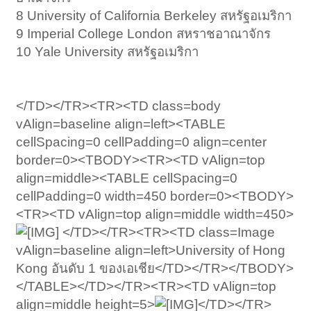
8 University of California Berkeley สหรัฐอเมริกา
9 Imperial College London สหราชอาณาจักร
10 Yale University สหรัฐอเมริกา
</TD></TR><TR><TD class=body
vAlign=baseline align=left><TABLE
cellSpacing=0 cellPadding=0 align=center
border=0><TBODY><TR><TD vAlign=top
align=middle><TABLE cellSpacing=0
cellPadding=0 width=450 border=0><TBODY>
<TR><TD vAlign=top align=middle width=450>
</TD></TR><TR><TD class=Image
vAlign=baseline align=left>University of Hong
Kong อันดับ 1 ของเอเชีย</TD></TR></TBODY>
</TABLE></TD></TR><TR><TD vAlign=top
align=middle height=5>
</TD></TR>