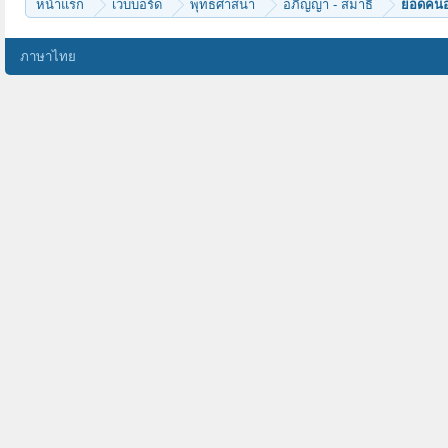
หน้าแรก
เว็บบอร์ด
พุทธศาสนา
อภิญญา - สมาธิ
ยอดคนอภ
ภาษาไทย