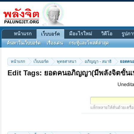
หน้าแรก
มีอะไรใหม่
วิดีโอ
รูปภา
เว็บบอร์ด
ค้นหาในเว็บบอร์ด
เรื่องเด่น
กระทู้และโพสต์ล่าสุด
หน้าแรก
เว็บบอร์ด
พุทธศาสนา
อภิญญา - สมาธิ
ยอดคนอภ
Edit Tags: ยอดคนอภิญญา(มีพลังจิตขั้นเ
Unedita
แท็กหลายให้คั่นด้วยเครื่