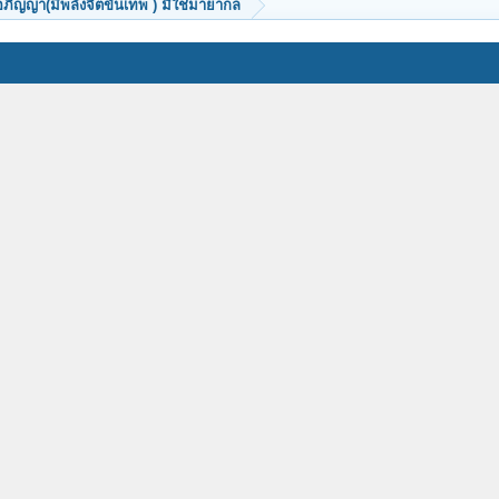
ิญญา(มีพลังจิตขั้นเทพ ) มิใช่มายากล