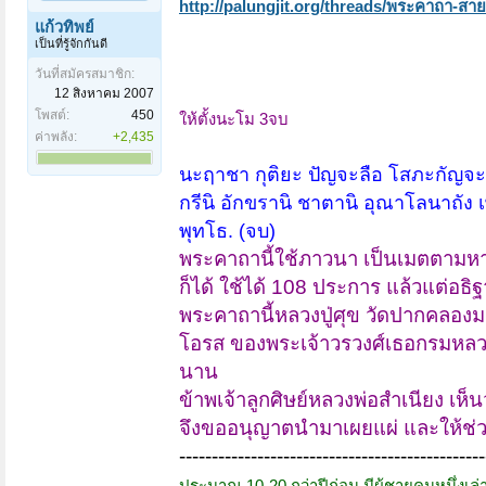
http://palungjit.org/threads/พระคาถา-สา
แก้วทิพย์
เป็นที่รู้จักกันดี
วันที่สมัครสมาชิก:
12 สิงหาคม 2007
โพสต์:
450
ให้ตั้งนะโม 3จบ
ค่าพลัง:
+2,435
นะฤาชา กุติยะ ปัญจะลือ โสภะกัญจะ
กรีนิ อักขรานิ ชาตานิ อุณาโลนาถัง เ
พุทโธ. (จบ)
พระคาถานี้ใช้ภาวนา เป็นเมตตามหานิย
ก็ได้ ใช้ได้ 108 ประการ แล้วแต่อธิ
พระคาถานี้หลวงปู่ศุข วัดปากคลองมะ
โอรส ของพระเจ้าวรวงศ์เธอกรมหลวงชุม
นาน
ข้าพเจ้าลูกศิษย์หลวงพ่อสำเนียง เห็น
จึงขออนุญาตนำมาเผยแผ่ และให้ช่ว
-----------------------------------------------
ประมาณ 10-20 กว่าปีก่อน มีผู้ชายคนหนึ่งเล