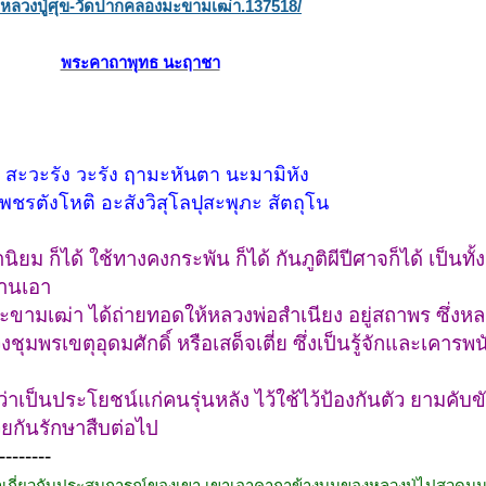
ยหลวงปู่ศุข-วัดปากคลองมะขามเฒ่า.137518/
พระคาถาพุทธ นะฤาชา
 สะวะรัง วะรัง ฤามะหันตา นะมามิหัง
พชรตังโหติ อะสังวิสุโลปุสะพุภะ สัตถุโน
ม ก็ได้ ใช้ทางคงกระพัน ก็ได้ กันภูติผีปีศาจก็ได้ เป็นท
ฐานเอา
ขามเฒ่า ได้ถ่ายทอดให้หลวงพ่อสำเนียง อยู่สถาพร ซึ่งหล
พรเขตุอุดมศักดิ์ หรือเสด็จเตี่ย ซึ่งเป็นรู้จักและเคารพ
ว่าเป็นประโยชน์แก่คนรุ่นหลัง ไว้ใช้ไว้ป้องกันตัว ยามคับข
ยกันรักษาสืบต่อไป
--------
่าเกี่ยวกับประสบการณ์ของเขา
เขาเอาคาถาข้างบนของหลวงปู่ไปสวดมนต