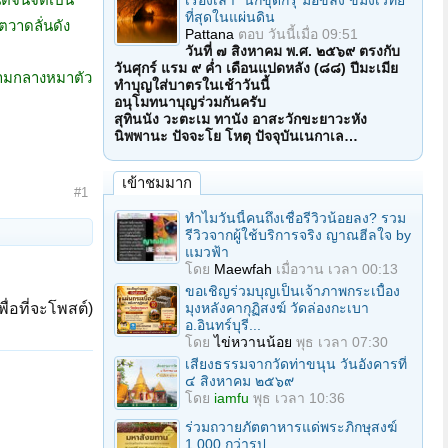
เรื่องเล่า "นักขุดกรุ"มือขลัง ขมังเวทย์
ที่สุดในแผ่นดิน
งตวาดลั่นดัง
Pattana
ตอบ
วันนี้เมื่อ 09:51
วันที่ ๗ สิงหาคม พ.ศ. ๒๕๖๙ ตรงกับ
วันศุกร์ แรม ๙ ค่ำ เดือนแปดหลัง (๘๘) ปีมะเมีย
ท่ามกลางหมาตัว
ทำบุญใส่บาตรในเช้าวันนี้
อนุโมทนาบุญร่วมกันครับ
สุทินนัง วะตะเม ทานัง อาสะวักขะยาวะหัง
นิพพานะ ปัจจะโย โหตุ ปัจจุบันเนกาเล…
เข้าชมมาก
#1
ทำไมวันนี้คนถึงเชื่อรีวิวน้อยลง? รวม
รีวิวจากผู้ใช้บริการจริง ญาณฮีลใจ by
แมวฟ้า
โดย
Maewfah
เมื่อวาน เวลา 00:13
ขอเชิญร่วมบุญเป็นเจ้าภาพกระเบื้อง
มุงหลังคากุฏิสงฆ์ วัดล่องกะเบา
ื่อที่จะโพสต์)
อ.อินทร์บุรี...
โดย
ไข่หวานน้อย
พุธ เวลา 07:30
เสียงธรรมจากวัดท่าขนุน วันอังคารที่
๔ สิงหาคม ๒๕๖๙
โดย
iamfu
พุธ เวลา 10:36
ร่วมถวายภัตตาหารแด่พระภิกษุสงฆ์
1,000 กว่ารูป...