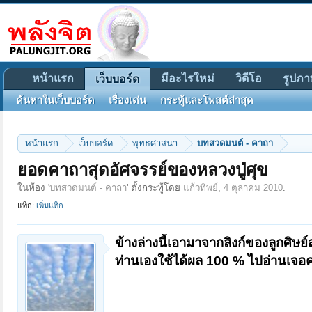
หน้าแรก
มีอะไรใหม่
วิดีโอ
รูปภา
เว็บบอร์ด
ค้นหาในเว็บบอร์ด
เรื่องเด่น
กระทู้และโพสต์ล่าสุด
หน้าแรก
เว็บบอร์ด
พุทธศาสนา
บทสวดมนต์ - คาถา
ยอดคาถาสุดอัศจรรย์ของหลวงปู่ศุข
ในห้อง '
บทสวดมนต์ - คาถา
' ตั้งกระทู้โดย
แก้วทิพย์
,
4 ตุลาคม 2010
.
แท็ก:
เพิ่มแท็ก
ข้างล่างนี้เอามาจากลิงก์ของลูกศิษย
ท่านเองใช้ได้ผล 100 % ไปอ่านเจอค