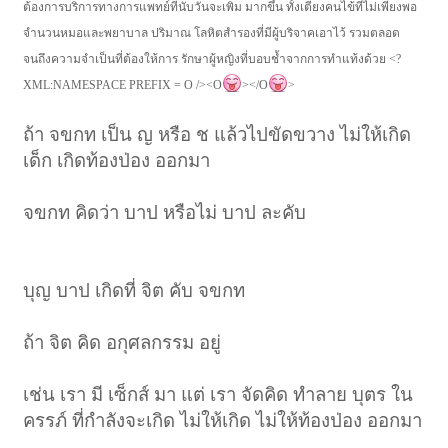
ต้องการบริการทางการแพทย์ที่นับวันจะเพิ่ม มากขึ้น ทั้งเตียงคนไข้ที่ไม่เพียงพอ
จำนวนหมอและพยาบาล ปริมาณ โลหิตสำรองที่มีผู้บริจาคเอาไว้ รวมตลอด
จนถึงความจำเป็นที่ต้องให้การ รักษาผู้หญิงที่บอบช้ำจากการทำแท้งด้วย
<?
XML:NAMESPACE PREFIX = O /><O
></O
>
ถ้า จขกท เป็น ญ หรือ ช แล้วไปขัดขวาง ไม่ให้เกิด
เด็ก เกิดท้องป่อง ออกมา
จขกท คิดว่า บาป หรือไม่ บาป ละคับ
บุญ บาป เกิดที่ จิต คับ จขกท
ถ้า จิต คิด อกุศลกรรม อยู่
เช่น เรา มี เซ็กส์ มา แต่ เรา จัดคิด ทำลาย บุตร ใน
ครรภ์ ที่กำลังจะเกิด ไม่ให้เกิด ไม่ให้ท้องป่อง ออกมา