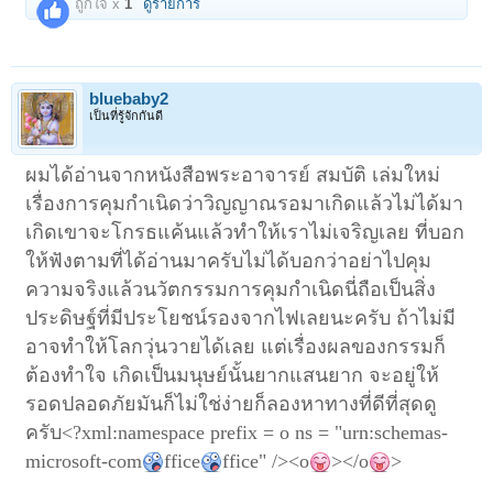
ถูกใจ x
1
ดูรายการ
bluebaby2
เป็นที่รู้จักกันดี
ผมได้อ่านจากหนังสือพระอาจารย์ สมบัติ เล่มใหม่
เรื่องการคุมกำเนิดว่าวิญญาณรอมาเกิดแล้วไม่ได้มา
เกิดเขาจะโกรธแค้นแล้วทำให้เราไม่เจริญเลย ที่บอก
ให้ฟังตามที่ได้อ่านมาครับไม่ได้บอกว่าอย่าไปคุม
ความจริงแล้วนวัตกรรมการคุมกำเนิดนี่ถือเป็นสิ่ง
ประดิษฐ์ที่มีประโยชน์รองจากไฟเลยนะครับ ถ้าไม่มี
อาจทำให้โลกวุ่นวายได้เลย แต่เรื่องผลของกรรมก็
ต้องทำใจ เกิดเป็นมนุษย์นั้นยากแสนยาก จะอยู่ให้
รอดปลอดภัยมันก็ไม่ใช่ง่ายก็ลองหาทางที่ดีที่สุดดู
ครับ<?xml:namespace prefix = o ns = "urn:schemas-
microsoft-com
ffice
ffice" /><o
></o
>