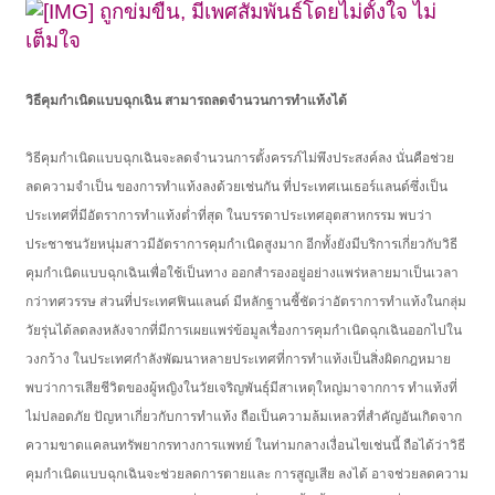
ถูกข่มขืน, มีเพศสัมพันธ์โดยไม่ตั้งใจ ไม่
เต็มใจ
วิธีคุมกำเนิดแบบฉุกเฉิน สามารถลดจำนวนการทำแท้งได้
วิธีคุมกำเนิดแบบฉุกเฉินจะลดจำนวนการตั้งครรภ์ไม่พึงประสงค์ลง นั่นคือช่วย
ลดความจำเป็น ของการทำแท้งลงด้วยเช่นกัน ที่ประเทศเนเธอร์แลนด์ซึ่งเป็น
ประเทศที่มีอัตราการทำแท้งต่ำที่สุด ในบรรดาประเทศอุตสาหกรรม พบว่า
ประชาชนวัยหนุ่มสาวมีอัตราการคุมกำเนิดสูงมาก อีกทั้งยังมีบริการเกี่ยวกับวิธี
คุมกำเนิดแบบฉุกเฉินเพื่อใช้เป็นทาง ออกสำรองอยู่อย่างแพร่หลายมาเป็นเวลา
กว่าทศวรรษ ส่วนที่ประเทศฟินแลนด์ มีหลักฐานชี้ชัดว่าอัตราการทำแท้งในกลุ่ม
วัยรุ่นได้ลดลงหลังจากที่มีการเผยแพร่ข้อมูลเรื่องการคุมกำเนิดฉุกเฉินออกไปใน
วงกว้าง ในประเทศกำลังพัฒนาหลายประเทศที่การทำแท้งเป็นสิ่งผิดกฎหมาย
พบว่าการเสียชีวิตของผู้หญิงในวัยเจริญพันธุ์มีสาเหตุใหญ่มาจากการ ทำแท้งที่
ไม่ปลอดภัย ปัญหาเกี่ยวกับการทำแท้ง ถือเป็นความล้มเหลวที่สำคัญอันเกิดจาก
ความขาดแคลนทรัพยากรทางการแพทย์ ในท่ามกลางเงื่อนไขเช่นนี้ ถือได้ว่าวิธี
คุมกำเนิดแบบฉุกเฉินจะช่วยลดการตายและ การสูญเสีย ลงได้ อาจช่วยลดความ