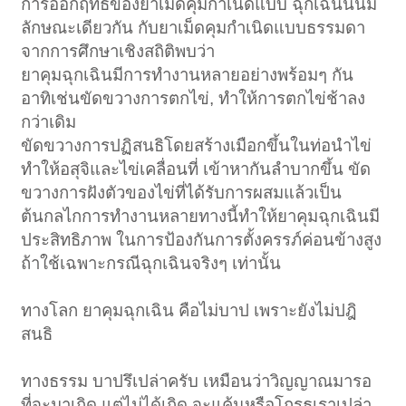
การออกฤทธิ์ของยาเม็ดคุมกำเนิดแบบ ฉุกเฉินนั้นมี
ลักษณะเดียวกัน กับยาเม็ดคุมกำเนิดแบบธรรมดา
จากการศึกษาเชิงสถิติพบว่า
ยาคุมฉุกเฉินมีการทำงานหลายอย่างพร้อมๆ กัน
อาทิเช่นขัดขวางการตกไข่, ทำให้การตกไข่ช้าลง
กว่าเดิม
ขัดขวางการปฏิสนธิโดยสร้างเมือกขึ้นในท่อนำไข่
ทำให้อสุจิและไข่เคลื่อนที่ เข้าหากันลำบากขึ้น ขัด
ขวางการฝังตัวของไข่ที่ได้รับการผสมแล้วเป็น
ต้นกลไกการทำงานหลายทางนี้ทำให้ยาคุมฉุกเฉินมี
ประสิทธิภาพ ในการป้องกันการตั้งครรภ์ค่อนข้างสูง
ถ้าใช้เฉพาะกรณีฉุกเฉินจริงๆ เท่านั้น
ทางโลก ยาคุมฉุกเฉิน คือไม่บาป เพราะยังไม่ปฎิ
สนธิ
ทางธรรม บาปรึเปล่าครับ เหมือนว่าวิญญาณมารอ
ที่จะมาเกิด แต่ไม่ได้เกิด จะแค้นหรือโกรธเราเปล่า