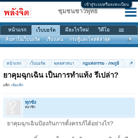
เข้าสู่ระบบหรือลงทะเบียน
ชุมชนชาวพุทธ
หน้าแรก
มีอะไรใหม่
วิดีโอ
เว็บบอร์ด
ค้นหาในเว็บบอร์ด
เรื่องเด่น
กระทู้และโพสต์ล่าสุด
หน้าแรก
เว็บบอร์ด
พุทธศาสนา
กฎแห่งกรรม - ภพภูมิ
ยาคุมฉุกเฉิน เป็นการทำแท้ง รึเปล่า?
แท็ก:
เพิ่มแท็ก
ทุกขัง
สมาชิก
ยาคุมฉุกเฉินป้องกันการตั้งครรภ์ได้อย่างไร?