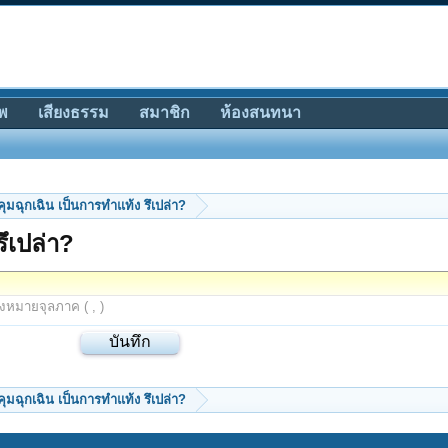
พ
เสียงธรรม
สมาชิก
ห้องสนทนา
ุมฉุกเฉิน เป็นการทำแท้ง รึเปล่า?
ึเปล่า?
องหมายจุลภาค ( , )
ุมฉุกเฉิน เป็นการทำแท้ง รึเปล่า?