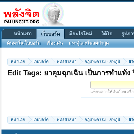
หน้าแรก
มีอะไรใหม่
วิดีโอ
รูปภา
เว็บบอร์ด
ค้นหาในเว็บบอร์ด
เรื่องเด่น
กระทู้และโพสต์ล่าสุด
หน้าแรก
เว็บบอร์ด
พุทธศาสนา
กฎแห่งกรรม - ภพภูมิ
ยาค
Edit Tags: ยาคุมฉุกเฉิน เป็นการทำแท้ง ร
แท็กหลายให้คั่นด้วยเครื่
หน้าแรก
เว็บบอร์ด
พุทธศาสนา
กฎแห่งกรรม - ภพภูมิ
ยาค