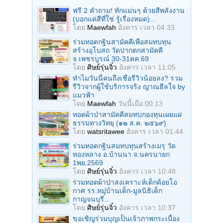
ฟรี 2 คำถาม! ทักแม่นๆ ด้วยสีพลังงาน
(บอกแค่สีที่ใช่ รู้เรื่องหมด)...
โดย
Maewfah
อังคาร เวลา 04:33
ร่วมทอดกฐินสามัคคีเพื่อสมทบทุน
สร้างอุโบสถ วัดปากตกสามัคคี
จ.เพชรบูรณ์ 30-31ตค.69
โดย
ศิษย์รุ่นจิ๋ว
อังคาร เวลา 11:05
ทำไมวันนี้คนถึงเชื่อรีวิวน้อยลง? รวม
รีวิวจากผู้ใช้บริการจริง ญาณฮีลใจ by
แมวฟ้า
โดย
Maewfah
วันนี้เมื่อ 00:13
ทอดผ้าป่าสามัคคีสมทบกองทุนเผยแผ่
ธรรมทางวิทยุ (๑๒ ส.ค. ๒๕๖๙)
โดย
watsritawee
อังคาร เวลา 01:44
ร่วมทอดกฐินสมทบทุนสร้างเมรุ วัด
ทองหลาง อ.บ้านนา จ.นครนายก
1พย.2569
โดย
ศิษย์รุ่นจิ๋ว
อังคาร เวลา 10:48
ร่วมทอดผ้าป่าสงเคราะห์เด็กด้อยโอ
กาศ รร.หมู่บ้านเด็ก-มูลนิธิเด็ก
กาญจนบุรี...
โดย
ศิษย์รุ่นจิ๋ว
อังคาร เวลา 10:37
ขอเชิญร่วมบุญเป็นเจ้าภาพกระเบื้อง