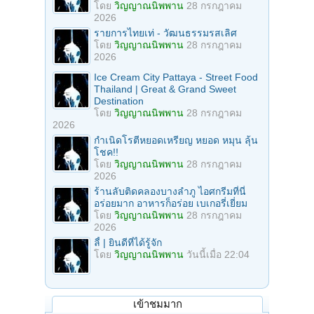
โดย
วิญญาณนิพพาน
28 กรกฎาคม
2026
รายการไทยเท่ - วัฒนธรรมรสเลิศ
โดย
วิญญาณนิพพาน
28 กรกฎาคม
2026
Ice Cream City Pattaya - Street Food
Thailand | Great & Grand Sweet
Destination
โดย
วิญญาณนิพพาน
28 กรกฎาคม
2026
กำเนิดโรตีหยอดเหรียญ หยอด หมุน ลุ้น
โชค!!
โดย
วิญญาณนิพพาน
28 กรกฎาคม
2026
ร้านลับติดคลองบางลำภู ไอศกรีมที่นี่
อร่อยมาก อาหารก็อร่อย เบเกอรี่เยี่ยม
โดย
วิญญาณนิพพาน
28 กรกฎาคม
2026
ลี้ | ยินดีที่ได้รู้จัก
โดย
วิญญาณนิพพาน
วันนี้เมื่อ 22:04
เข้าชมมาก