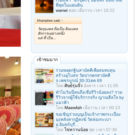
เรื่องเล่า "นักขุดกรุ"มือขลัง ขมังเวทย์
ที่สุดในแผ่นดิน
wanwi
ตอบ
เมื่อวาน เวลา 10:22
Khamphee said:
↑
วัตถุมงคล ถือเป็น สิ่งมงคล
สักการะอย่างหนึ่ง
แต่ ที่ เป็น…
เข้าชมมาก
ร่วมทอดกฐินสามัคคีเพื่อสมทบทุน
สร้างอุโบสถ วัดปากตกสามัคคี
จ.เพชรบูรณ์ 30-31ตค.69
โดย
ศิษย์รุ่นจิ๋ว
อังคาร เวลา 11:05
ทำไมวันนี้คนถึงเชื่อรีวิวน้อยลง? รวม
รีวิวจากผู้ใช้บริการจริง ญาณฮีลใจ by
แมวฟ้า
โดย
Maewfah
เมื่อวาน เวลา 00:13
ขอเชิญร่วมบุญเป็นเจ้าภาพกระเบื้อง
มุงหลังคากุฏิสงฆ์ วัดล่องกะเบา
อ.อินทร์บุรี...
โดย
ไข่หวานน้อย
พุธ เวลา 07:30