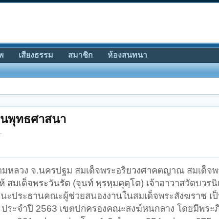
พ
เสียงธรรม
สมาชิก
ห้องสนทนา
นในพุทธศาสนา
.
 พระอารามหลวง จ.นครปฐม สมเด็จพระอริยวงศาคตญาณ สมเด็จ
มเด็จพระวันรัต (จุนท์ พฺรหฺมคุตฺโต) เจ้าอาวาสวัดบวรนิ
นะประธานคณะผู้ช่วยสนองงานในสมเด็จพระสังฆราช เป
ยค ประจำปี 2563 เขตปกครองคณะสงฆ์หนกลาง โดยมีพระภ