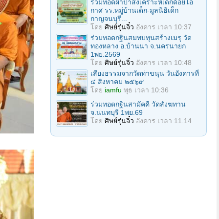
ร่วมทอดผ้าป่าสงเคราะห์เด็กด้อยโอ
กาศ รร.หมู่บ้านเด็ก-มูลนิธิเด็ก
กาญจนบุรี...
โดย
ศิษย์รุ่นจิ๋ว
อังคาร เวลา 10:37
ร่วมทอดกฐินสมทบทุนสร้างเมรุ วัด
ทองหลาง อ.บ้านนา จ.นครนายก
1พย.2569
โดย
ศิษย์รุ่นจิ๋ว
อังคาร เวลา 10:48
เสียงธรรมจากวัดท่าขนุน วันอังคารที่
๔ สิงหาคม ๒๕๖๙
โดย
iamfu
พุธ เวลา 10:36
ร่วมทอดกฐินสามัคคี วัดสังฆทาน
จ.นนทบุรี 1พย.69
โดย
ศิษย์รุ่นจิ๋ว
อังคาร เวลา 11:14