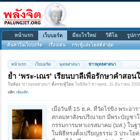
หน้าแรก
มีอะไรใหม่
วิดีโอ
รูปภา
เว็บบอร์ด
ค้นหาในเว็บบอร์ด
เรื่องเด่น
กระทู้และโพสต์ล่าสุด
หน้าแรก
เว็บบอร์ด
พุทธศาสนา
ข่าวพุทธศาสนา
ย้ำ ‘พระ-เณร’ เรียนบาลีเพื่อรักษาคำสอ
ในห้อง '
ข่าวพุทธศาสนา
' ตั้งกระทู้โดย
โพธิสัตว์ ชาวพุทธ
,
15 ธันวาคม 2020
แท็ก:
เพิ่มแท็ก
เมื่อวันที่ 15 ธ.ค. ที่วัดไร่ขิง
สกลมหาสังฆปริณายก มีพระบัญชาให้ ส
กรรมการมหาเถรสมาคม (มส.) ในฐา
ในพิธีทรงตั้งเปรียญธรรม 3 ประโ