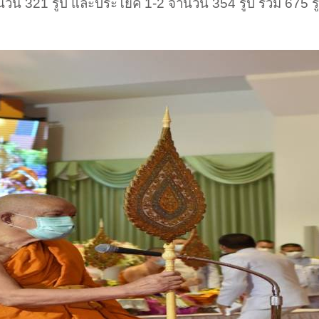
นวน 321 รูป และประโยค 1-2 จำนวน 354 รูป รวม 675 รูป