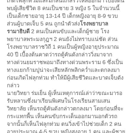
เกิดไฟลุกท่วมและมีกลิ่นแก๊สรั่วไหลออกมา เบื้องต้น
พบผู้เสียชีวิต 8 คนเป็นชาย 3 หญิง 5 ในจำนวนนี้
เป็นเด็กชายอายุ 13-14 ปี เด็กหญิงอายุ 8-9 ขวบ
ส่วนผู้บาดเจ็บ 5 คน ถูกนำตัวส่ง
โรงพยาบาล
รามาธิบดี
2 คนเป็นคนขับและเด็กผู้ชาย โรง
พยาบาลพระมงกุฎฯ 2 คนยังไม่ทราบแน่ชัด ส่วน
โรงพยาบาลราชวิถี 1 คนเป็นผู้หญิงอายุประมาณ
40 ปี เบื้องต้นคาดว่ารถตู้คันดังกล่าววิ่งมาจาก
ทางด่วนยมราชพอมาถึงทางด่วนพระราม 6 ซึ่งเป็น
ทางแยกก้ามปูน่าจะเสียหลักพลิกคว่ำและตกลงมา
ก่อนเกิดไฟลุกท่วม ทำให้มีผู้เสียชีวิตและบาดเจ็บดัง
กล่าว
นายวิทยา ร่มเย็น ผู้เห็นเหตุการณ์เล่าว่าขณะมารอ
รับหลานซึ่งมาเรียนพิเศษในโรงเรียนสามเสน
วิทยาลัย เห็นรถตู้คันดังกล่าวตกลงมา โดยก่อนที่จะ
กระแทกพื้น เห็นคนขับกระเด็นออกมานอกตัวรถ
จากนั้นก็เห็นไฟลุกท่วม ตนวิ่งเข้าไปช่วยเด็ก 2 คน
อายุประมาณ 4-5 ขวบ หญิงสูงอายุ 1 คน และผู้ชาย