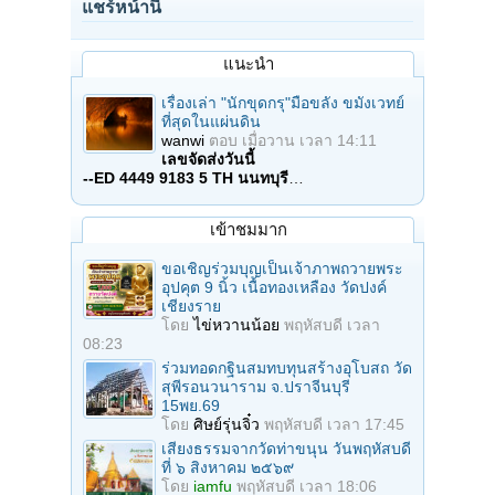
แชร์หน้านี้
แนะนำ
เรื่องเล่า "นักขุดกรุ"มือขลัง ขมังเวทย์
ที่สุดในแผ่นดิน
wanwi
ตอบ
เมื่อวาน เวลา 14:11
เลขจัดส่งวันนี้
--ED 4449 9183 5 TH นนทบุรี
…
เข้าชมมาก
ขอเชิญร่วมบุญเป็นเจ้าภาพถวายพระ
อุปคุต 9 นิ้ว เนื้อทองเหลือง วัดปงค์
เชียงราย
โดย
ไข่หวานน้อย
พฤหัสบดี เวลา
08:23
ร่วมทอดกฐินสมทบทุนสร้างอุโบสถ วัด
สุพีรอนวนาราม จ.ปราจีนบุรี
15พย.69
โดย
ศิษย์รุ่นจิ๋ว
พฤหัสบดี เวลา 17:45
เสียงธรรมจากวัดท่าขนุน วันพฤหัสบดี
ที่ ๖ สิงหาคม ๒๕๖๙
โดย
iamfu
พฤหัสบดี เวลา 18:06