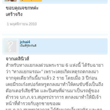
ขอบคุณจขกทค่ะ
เศร้าจริง
1 พฤศจิกายน 2010
jchai4
เป็นที่รู้จักกันดี
จากเดลินิวส์
สำหรับทางแยกลงด่วนพระราม 6 แห่งนี้ ได้รับฉายา
ว่า “ทางแยกมรณะ” เพราะเคยเกิดเหตุรถตกลงมา
จากจุดเดียวกันนี้มาแล้ว 2 ราย โดยเมื่อ 3 ปีก่อน
เคยมีรถเก๋งสปอร์ตหรูตกลงมาทำให้คนขับซึ่งเป็นถึง
ด๊อกเตอร์เสียชีวิต และปีเศษที่ผ่านมาเป็นรถตู้ของ
ตำรวจ บก.ภ.จว.สมุทรปราการ ตกลงมาทำให้มีเจ้า
หน้าที่ตำรวจกับลูกชายของผ
บก.ภ.จว.สมุทรปราการ ได้รับบาดเจ็บสาหัส และรถ