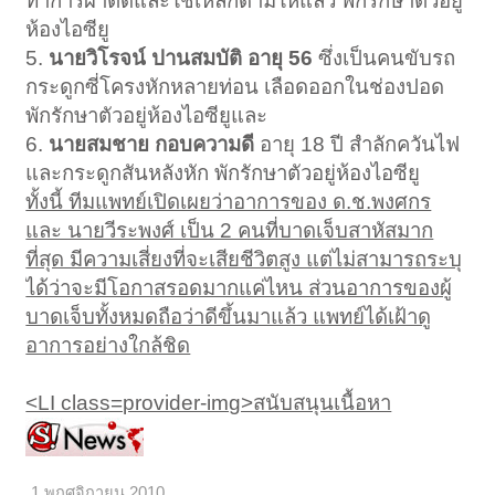
ทำการผ่าตัดและใช้เหล็กดามให้แล้ว พักรักษาตัวอยู่
ห้องไอซียู
5.
นายวิโรจน์ ปานสมบัติ อายุ 56
ซึ่งเป็นคนขับรถ
กระดูกซี่โครงหักหลายท่อน เลือดออกในช่องปอด
พักรักษาตัวอยู่ห้องไอซียูและ
6.
นายสมชาย กอบความดี
อายุ 18 ปี สำลักควันไฟ
และกระดูกสันหลังหัก พักรักษาตัวอยู่ห้องไอซียู
ทั้งนี้ ทีมแพทย์เปิดเผยว่าอาการของ ด.ช.พงศกร
และ นายวีระพงศ์ เป็น 2 คนที่บาดเจ็บสาหัสมาก
ที่สุด มีความเสี่ยงที่จะเสียชีวิตสูง แต่ไม่สามารถระบุ
ได้ว่าจะมีโอกาสรอดมากแค่ไหน ส่วนอาการของผู้
บาดเจ็บทั้งหมดถือว่าดีขึ้นมาแล้ว แพทย์ได้เฝ้าดู
อาการอย่างใกล้ชิด
<LI class=provider-img>สนับสนุนเนื้อหา
1 พฤศจิกายน 2010