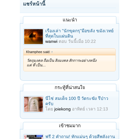
แชร์หน้านี้
แนะนำ
เรื่องเล่า "นักขุดกรุ"มือขลัง ขมังเวทย์
ที่สุดในแผ่นดิน
wanwi
ตอบ
วันนี้เมื่อ 10:22
Khamphee said:
↑
วัตถุมงคล ถือเป็น สิ่งมงคล สักการะอย่างหนึ่ง
แต่ ที่ เป็น…
กระทู้ที่น่าสนใจ
นี่ไช่ สมเด็จ 100 ปี วัดระฆัง รึป่าว
ครับ
โดย
joiekong
อาทิตย์ เวลา 12:13
เข้าชมมาก
ฟรี 2 คำถาม! ทักแม่นๆ ด้วยสีพลังงาน