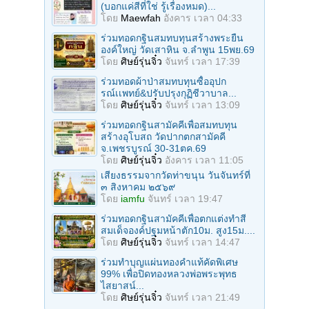
(บอกแค่สีที่ใช่ รู้เรื่องหมด)...
โดย
Maewfah
อังคาร เวลา 04:33
ร่วมทอดกฐินสมทบทุนสร้างพระยืน
องค์ใหญ่ วัดเสาหิน จ.ลําพูน 15พย.69
โดย
ศิษย์รุ่นจิ๋ว
จันทร์ เวลา 17:39
ร่วมทอดผ้าป่าสมทบทุนซื้ออุปก
รณ์เเพทย์&ปรับปรุงกุฏิชีวาบาล...
โดย
ศิษย์รุ่นจิ๋ว
จันทร์ เวลา 13:09
ร่วมทอดกฐินสามัคคีเพื่อสมทบทุน
สร้างอุโบสถ วัดปากตกสามัคคี
จ.เพชรบูรณ์ 30-31ตค.69
โดย
ศิษย์รุ่นจิ๋ว
อังคาร เวลา 11:05
เสียงธรรมจากวัดท่าขนุน วันจันทร์ที่
๓ สิงหาคม ๒๕๖๙
โดย
iamfu
จันทร์ เวลา 19:47
ร่วมทอดกฐินสามัคคีเพื่อตกแต่งทำสี
สมเด็จองค์ปฐมหน้าตัก10ม. สูง15ม....
โดย
ศิษย์รุ่นจิ๋ว
จันทร์ เวลา 14:47
ร่วมทําบุญแผ่นทองคำแท้คัดพิเศษ
99% เพื่อปิดทองหลวงพ่อพระพุทธ
ไสยาสน์...
โดย
ศิษย์รุ่นจิ๋ว
จันทร์ เวลา 21:49