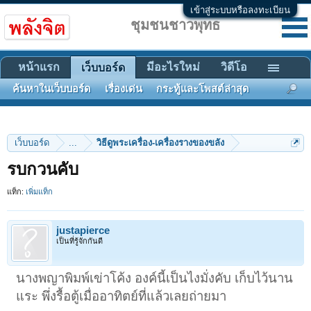
เข้าสู่ระบบหรือลงทะเบียน
ชุมชนชาวพุทธ
หน้าแรก
มีอะไรใหม่
วิดีโอ
เว็บบอร์ด
ค้นหาในเว็บบอร์ด
เรื่องเด่น
กระทู้และโพสต์ล่าสุด
เว็บบอร์ด
...
วิธีดูพระเครื่อง-เครื่องรางของขลัง
รบกวนคับ
แท็ก:
เพิ่มแท็ก
่ีjustapierce
เป็นที่รู้จักกันดี
นางพญาพิมพ์เข่าโค้ง องค์นี้เป็นไงมั่งคับ เก็บไว้นาน
แระ พึ่งรื้อตู้เมื่ออาทิตย์ที่แล้วเลยถ่ายมา