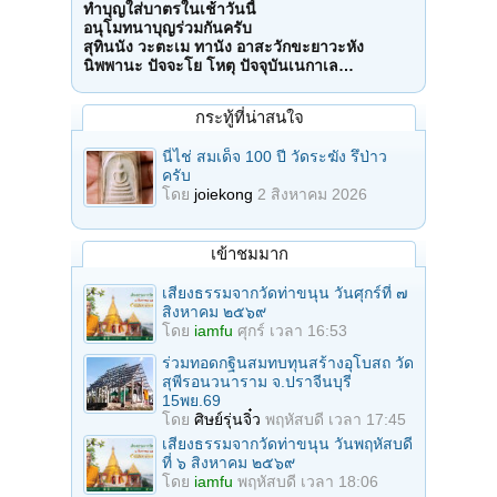
ทำบุญใส่บาตรในเช้าวันนี้
อนุโมทนาบุญร่วมกันครับ
สุทินนัง วะตะเม ทานัง อาสะวักขะยาวะหัง
นิพพานะ ปัจจะโย โหตุ ปัจจุบันเนกาเล…
กระทู้ที่น่าสนใจ
นี่ไช่ สมเด็จ 100 ปี วัดระฆัง รึป่าว
ครับ
โดย
joiekong
2 สิงหาคม 2026
เข้าชมมาก
เสียงธรรมจากวัดท่าขนุน วันศุกร์ที่ ๗
สิงหาคม ๒๕๖๙
โดย
iamfu
ศุกร์ เวลา 16:53
ร่วมทอดกฐินสมทบทุนสร้างอุโบสถ วัด
สุพีรอนวนาราม จ.ปราจีนบุรี
15พย.69
โดย
ศิษย์รุ่นจิ๋ว
พฤหัสบดี เวลา 17:45
เสียงธรรมจากวัดท่าขนุน วันพฤหัสบดี
ที่ ๖ สิงหาคม ๒๕๖๙
โดย
iamfu
พฤหัสบดี เวลา 18:06