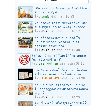
เสียงธรรมจากวัดท่าขนุน วันศุกร์ที่ ๗
สิงหาคม ๒๕๖๙
โดย
iamfu
ศุกร์ เวลา 16:53
ผ้าป่าจัดหาเครื่องมือแพทย์สำหรับห้อง
อุบัติเหตุและฉุกเฉิน &หอผู้ป่วยวิกฤต...
โดย
ศิษย์รุ่นจิ๋ว
ศุกร์ เวลา 10:17
ร่วมสร้างศาลาเอนกประสงค์ ใช้
ประกอบพิธีกรรมทางศาสนา จัด
กิจกรรมของวัดขวาง...
โดย
ศิษย์รุ่นจิ๋ว
ศุกร์ เวลา 17:48
จิตวิทยา/วิเคราะห์ "เด็ก 14" ก่อเหตุสลด
"กราดยิงเทพศิรินทร์"
โดย
ยะธาพุทโมนะ
เสาร์ เวลา 08:15
แบ่งปัน พระสมเด็จใบสมอสมเด็จสมอ
9 ใบ หลวงพ่อกวย วัดโฆสิตาราม
โดย
THE PUNCH
ศุกร์ เวลา 23:28
ร่วมบุญกับพระอ.เอกลักษณ์ ปัญญาค
โม สร้างกุฏิสงฆ์ถวายวัดป่าเทสรังสีดง
พญาเย็น...
โดย
ศิษย์รุ่นจิ๋ว
ศุกร์ เวลา 14:29
ร่วมทําบุญสร้างห้องสุขาปลดทุกข์ 30