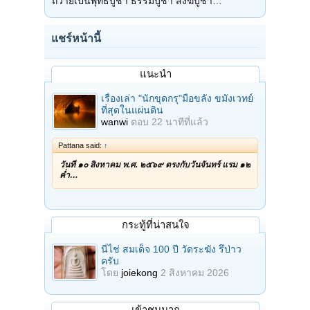
ถวายเป็นพุทธบูชา ธรรมบูชา สังฆบูชา…
แชร์หน้านี้
แนะนำ
เรื่องเล่า "นักขุดกรุ"มือขลัง ขมังเวทย์
ที่สุดในแผ่นดิน
wanwi
ตอบ
22 นาทีที่แล้ว
Pattana said:
↑
วันที่ ๑๐ สิงหาคม พ.ศ. ๒๕๖๙ ตรงกับวันจันทร์ แรม ๑๒
ค่ำ…
กระทู้ที่น่าสนใจ
นี่ไช่ สมเด็จ 100 ปี วัดระฆัง รึป่าว
ครับ
โดย
joiekong
2 สิงหาคม 2026
เข้าชมมาก