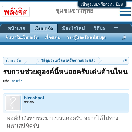
เข้าสู่ระบบหรือลงทะเบียน
ชุมชนชาวพุทธ
หน้าแรก
มีอะไรใหม่
วิดีโอ
เว็บบอร์ด
ค้นหาในเว็บบอร์ด
เรื่องเด่น
กระทู้และโพสต์ล่าสุด
เว็บบอร์ด
...
วิธีดูพระเครื่อง-เครื่องรางของขลัง
รบกวนช่วยดูองค์นี้หน่อยครับเด่นด้านไหน
แท็ก:
เพิ่มแท็ก
bleachpot
สมาชิก
พอดีกำลังหาพระมาแขวนคอครับ อยากได้ไปทาง
มหาเสน่ห์ครับ