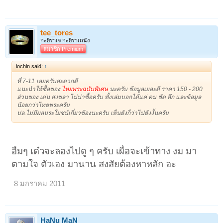
tee_tores
กะยิราเจ กะยิราเถนัง
สมาชิก Premium
iochin said:
↑
ที่ 7-11 เลยครับสะดวกดี
แนะนำให้ซื้อของ
ไทยพระฉบับพิเศษ
นะครับ ข้อมูลเยอะดี ราคา 150 - 200
ส่วนของ เด่น สงขลา ไม่น่าซื้อครับ ทั้งเล่มบอกได้แค่ คม ชัด ลึก และข้อมูล
น้อยกว่าไทยพระครับ
ปล.ไม่มีผลประโยชน์เกี่ยวข้องนะครับ เห็นยังก็ว่าไปยังงั้นครับ
อืมๆ เด๋วจะลองไปดู ๆ ครับ เผื่อจะเข้าทาง งม มา
ตามใจ ตัวเอง มานาน สงสัยต้องหาหลัก อะ
8 มกราคม 2011
HaNu MaN