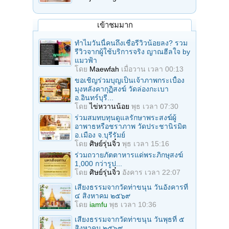
เข้าชมมาก
ทำไมวันนี้คนถึงเชื่อรีวิวน้อยลง? รวม
รีวิวจากผู้ใช้บริการจริง ญาณฮีลใจ by
แมวฟ้า
โดย
Maewfah
เมื่อวาน เวลา 00:13
ขอเชิญร่วมบุญเป็นเจ้าภาพกระเบื้อง
มุงหลังคากุฏิสงฆ์ วัดล่องกะเบา
อ.อินทร์บุรี...
โดย
ไข่หวานน้อย
พุธ เวลา 07:30
ร่วมสมทบทุนดูแลรักษาพระสงฆ์ผู้
อาพาธหรือชราภาพ วัดประชานิรมิต
อ.เมือง จ.บุรีรัมย์
โดย
ศิษย์รุ่นจิ๋ว
พุธ เวลา 15:16
ร่วมถวายภัตตาหารแด่พระภิกษุสงฆ์
1,000 กว่ารูป...
โดย
ศิษย์รุ่นจิ๋ว
อังคาร เวลา 22:07
เสียงธรรมจากวัดท่าขนุน วันอังคารที่
๔ สิงหาคม ๒๕๖๙
โดย
iamfu
พุธ เวลา 10:36
เสียงธรรมจากวัดท่าขนุน วันพุธที่ ๕
สิงหาคม ๒๕๖๙