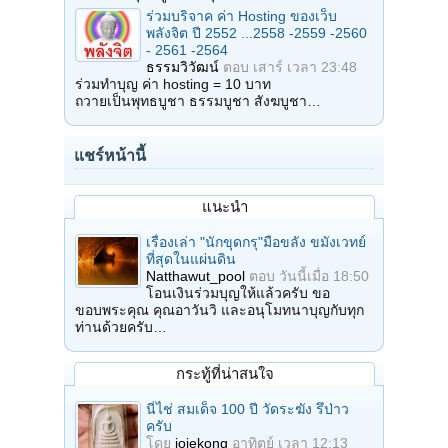
ร่วมบริจาค ค่า Hosting ของเว็บ
พลังจิต ปี 2552 ...2558 -2559 -2560
- 2561 -2564
ธรรมวิวัฒน์
ตอบ
เสาร์ เวลา 23:48
ร่วมทำบุญ ค่า hosting = 10 บาท
ถวายเป็นพุทธบูชา ธรรมบูชา สังฆบูชา…
แชร์หน้านี้
แนะนำ
เรื่องเล่า "นักขุดกรุ"มือขลัง ขมังเวทย์
ที่สุดในแผ่นดิน
Natthawut_pool
ตอบ
วันนี้เมื่อ 18:50
โอนเงินร่วมบุญให้แล้วครับ ขอ
ขอบพระคุณ คุณอาวันวิ และอนุโมทนาบุญกับทุก
ท่านด้วยครับ…
กระทู้ที่น่าสนใจ
นี่ไช่ สมเด็จ 100 ปี วัดระฆัง รึป่าว
ครับ
โดย
joiekong
อาทิตย์ เวลา 12:13