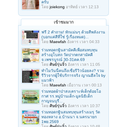
ครับ
โดย
joiekong
อาทิตย์ เวลา 12:13
เข้าชมมาก
ฟรี 2 คำถาม! ทักแม่นๆ ด้วยสีพลังงาน
(บอกแค่สีที่ใช่ รู้เรื่องหมด)...
โดย
Maewfah
อังคาร เวลา 04:33
ร่วมทอดกฐินสามัคคีเพื่อสมทบทุน
สร้างอุโบสถ วัดปากตกสามัคคี
จ.เพชรบูรณ์ 30-31ตค.69
โดย
ศิษย์รุ่นจิ๋ว
อังคาร เวลา 11:05
ทำไมวันนี้คนถึงเชื่อรีวิวน้อยลง? รวม
รีวิวจากผู้ใช้บริการจริง ญาณฮีลใจ by
แมวฟ้า
โดย
Maewfah
เมื่อวาน เวลา 00:13
ร่วมทอดผ้าป่าสงเคราะห์เด็กด้อยโอ
กาศ รร.หมู่บ้านเด็ก-มูลนิธิเด็ก
กาญจนบุรี...
โดย
ศิษย์รุ่นจิ๋ว
อังคาร เวลา 10:37
ร่วมทอดกฐินสมทบทุนสร้างเมรุ วัด
ทองหลาง อ.บ้านนา จ.นครนายก
1พย.2569
โดย
ศิษย์รุ่นจิ๋ว
อังคาร เวลา 10:48