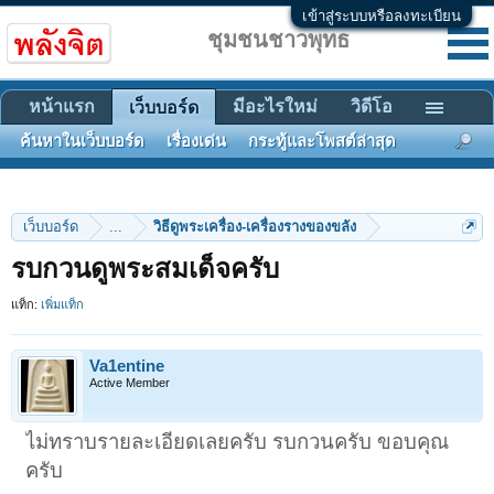
เข้าสู่ระบบหรือลงทะเบียน
ชุมชนชาวพุทธ
หน้าแรก
มีอะไรใหม่
วิดีโอ
เว็บบอร์ด
ค้นหาในเว็บบอร์ด
เรื่องเด่น
กระทู้และโพสต์ล่าสุด
เว็บบอร์ด
...
วิธีดูพระเครื่อง-เครื่องรางของขลัง
รบกวนดูพระสมเด็จครับ
แท็ก:
เพิ่มแท็ก
Va1entine
Active Member
ไม่ทราบรายละเอียดเลยครับ รบกวนครับ ขอบคุณ
ครับ