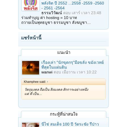
พลังจิต ปี 2552 ...2558 -2559 -2560
- 2561 -2564
ธรรมวิวัฒน์
ตอบ
เสาร์ เวลา 23:48
ร่วมทำบุญ ค่า hosting = 10 บาท
ถวายเป็นพุทธบูชา ธรรมบูชา สังฆบูชา…
แชร์หน้านี้
แนะนำ
เรื่องเล่า "นักขุดกรุ"มือขลัง ขมังเวทย์
ที่สุดในแผ่นดิน
wanwi
ตอบ
เมื่อวาน เวลา 10:22
Khamphee said:
↑
วัตถุมงคล ถือเป็น สิ่งมงคล สักการะอย่างหนึ่ง
แต่ ที่ เป็น…
กระทู้ที่น่าสนใจ
นี่ไช่ สมเด็จ 100 ปี วัดระฆัง รึป่าว