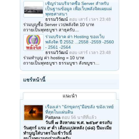
เชิญร่วมบริจาคซื้อ Server สำหรับ
เป็นฐานข้อมูล เพื่อเว็บพลังจิตเผยแผ่
พุทธศาสนา
ธรรมวิวัฒน์
ตอบ
เสาร์ เวลา 23:48
ร่วมบุญซื้อ Server เวปพลังจิต 10 บาท
ถวายเป็นพุทธบูชา สาธุครับ…
ร่วมบริจาค ค่า Hosting ของเว็บ
พลังจิต ปี 2552 ...2558 -2559 -2560
- 2561 -2564
ธรรมวิวัฒน์
ตอบ
เสาร์ เวลา 23:48
ร่วมทำบุญ ค่า hosting = 10 บาท
ถวายเป็นพุทธบูชา ธรรมบูชา สังฆบูชา…
แชร์หน้านี้
แนะนำ
เรื่องเล่า "นักขุดกรุ"มือขลัง ขมังเวทย์
ที่สุดในแผ่นดิน
Pattana
ตอบ
56 นาทีที่แล้ว
วันที่ ๗ สิงหาคม พ.ศ. ๒๕๖๙ ตรงกับ
วันศุกร์ แรม ๙ ค่ำ เดือนแปดหลัง (๘๘) ปีมะเมีย
ทำบุญใส่บาตรในเช้าวันนี้
อนุโมทนาบุญร่วมกันครับ