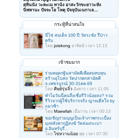
สุทินนัง วะตะเม ทานัง อาสะวักขะยาวะหัง
นิพพานะ ปัจจะโย โหตุ ปัจจุบันเนกาเล…
กระทู้ที่น่าสนใจ
นี่ไช่ สมเด็จ 100 ปี วัดระฆัง รึป่าว
ครับ
โดย
joiekong
อาทิตย์ เวลา 12:13
เข้าชมมาก
ร่วมทอดกฐินสามัคคีเพื่อสมทบทุน
สร้างอุโบสถ วัดปากตกสามัคคี
จ.เพชรบูรณ์ 30-31ตค.69
โดย
ศิษย์รุ่นจิ๋ว
อังคาร เวลา 11:05
ทำไมวันนี้คนถึงเชื่อรีวิวน้อยลง? รวม
รีวิวจากผู้ใช้บริการจริง ญาณฮีลใจ by
แมวฟ้า
โดย
Maewfah
เมื่อวาน เวลา 00:13
ขอเชิญร่วมบุญเป็นเจ้าภาพกระเบื้อง
มุงหลังคากุฏิสงฆ์ วัดล่องกะเบา
อ.อินทร์บุรี...
โดย
ไข่หวานน้อย
พุธ เวลา 07:30