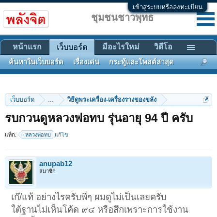
เข้าสู่ระบบหรือลงทะเบียน
ชุมชนชาวพุทธ
หน้าแรก
มีอะไรใหม่
วิดีโอ
เว็บบอร์ด
ค้นหาในเว็บบอร์ด
เรื่องเด่น
กระทู้และโพสต์ล่าสุด
เว็บบอร์ด
...
วิธีดูพระเครื่อง-เครื่องรางของขลัง
รบกวนดูหลวงพ่อทบ รุ่นอายุ 94 ปี ครับ
แท็ก:
หลวงพ่อทบ
แก้ไข
anupab12
สมาชิก
เก๊/แท้ อย่างไรครับพี่ๆ ผมดูไม่เป็นเลยครับ
ใต้ฐานไม่เห็นโค้ด ๙๔ หรือสึกเพราะการใช้งาน