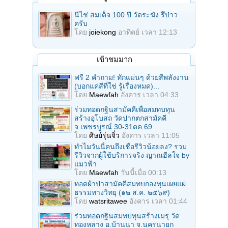
นี่ไช่ สมเด็จ 100 ปี วัดระฆัง รึป่าว
ครับ
โดย
joiekong
อาทิตย์ เวลา 12:13
เข้าชมมาก
ฟรี 2 คำถาม! ทักแม่นๆ ด้วยสีพลังงาน
(บอกแค่สีที่ใช่ รู้เรื่องหมด)...
โดย
Maewfah
อังคาร เวลา 04:33
ร่วมทอดกฐินสามัคคีเพื่อสมทบทุน
สร้างอุโบสถ วัดปากตกสามัคคี
จ.เพชรบูรณ์ 30-31ตค.69
โดย
ศิษย์รุ่นจิ๋ว
อังคาร เวลา 11:05
ทำไมวันนี้คนถึงเชื่อรีวิวน้อยลง? รวม
รีวิวจากผู้ใช้บริการจริง ญาณฮีลใจ by
แมวฟ้า
โดย
Maewfah
วันนี้เมื่อ 00:13
ทอดผ้าป่าสามัคคีสมทบกองทุนเผยแผ่
ธรรมทางวิทยุ (๑๒ ส.ค. ๒๕๖๙)
โดย
watsritawee
อังคาร เวลา 01:44
ร่วมทอดกฐินสมทบทุนสร้างเมรุ วัด
ทองหลาง อ.บ้านนา จ.นครนายก