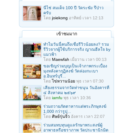
นี่ไช่ สมเด็จ 100 ปี วัดระฆัง รึป่าว
ครับ
โดย
joiekong
อาทิตย์ เวลา 12:13
เข้าชมมาก
ทำไมวันนี้คนถึงเชื่อรีวิวน้อยลง? รวม
รีวิวจากผู้ใช้บริการจริง ญาณฮีลใจ by
แมวฟ้า
โดย
Maewfah
เมื่อวาน เวลา 00:13
ขอเชิญร่วมบุญเป็นเจ้าภาพกระเบื้อง
มุงหลังคากุฏิสงฆ์ วัดล่องกะเบา
อ.อินทร์บุรี...
โดย
ไข่หวานน้อย
พุธ เวลา 07:30
เสียงธรรมจากวัดท่าขนุน วันอังคารที่
๔ สิงหาคม ๒๕๖๙
โดย
iamfu
พุธ เวลา 10:36
ร่วมถวายภัตตาหารแด่พระภิกษุสงฆ์
1,000 กว่ารูป...
โดย
ศิษย์รุ่นจิ๋ว
อังคาร เวลา 22:07
ร่วมสมทบทุนดูแลรักษาพระสงฆ์ผู้
อาพาธหรือชราภาพ วัดประชานิรมิต