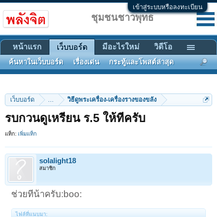
เข้าสู่ระบบหรือลงทะเบียน
ชุมชนชาวพุทธ
หน้าแรก
มีอะไรใหม่
วิดีโอ
เว็บบอร์ด
ค้นหาในเว็บบอร์ด
เรื่องเด่น
กระทู้และโพสต์ล่าสุด
เว็บบอร์ด
...
วิธีดูพระเครื่อง-เครื่องรางของขลัง
รบกวนดูเหรียน ร.5 ให้ทีครับ
แท็ก:
เพิ่มแท็ก
solalight18
สมาชิก
ช่วยทีน้าครับ:boo:
ไฟล์ที่แนบมา: