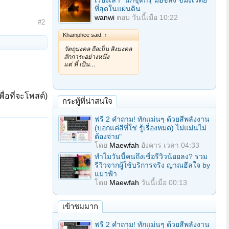
เรื่องเล่า "นักขุดกรุ"มือขลัง ขมังเวทย์
ที่สุดในแผ่นดิน
wanwi
ตอบ
วันนี้เมื่อ 10:22
#2
Khamphee said:
↑
วัตถุมงคล ถือเป็น สิ่งมงคล
สักการะอย่างหนึ่ง
แต่ ที่ เป็น…
ื่อที่จะโพสต์)
กระทู้ที่น่าสนใจ
ฟรี 2 คำถาม! ทักแม่นๆ ด้วยสีพลังงาน
(บอกแค่สีที่ใช่ รู้เรื่องหมด) ไม่แม่นไม่
ต้องจ่าย"
โดย
Maewfah
อังคาร เวลา 04:33
ทำไมวันนี้คนถึงเชื่อรีวิวน้อยลง? รวม
รีวิวจากผู้ใช้บริการจริง ญาณฮีลใจ by
แมวฟ้า
โดย
Maewfah
วันนี้เมื่อ 00:13
เข้าชมมาก
ฟรี 2 คำถาม! ทักแม่นๆ ด้วยสีพลังงาน