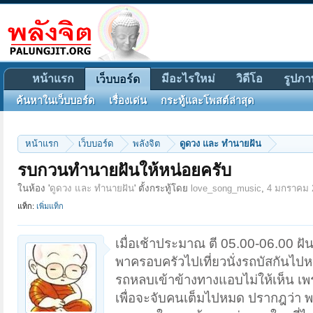
หน้าแรก
มีอะไรใหม่
วิดีโอ
รูปภา
เว็บบอร์ด
ค้นหาในเว็บบอร์ด
เรื่องเด่น
กระทู้และโพสต์ล่าสุด
หน้าแรก
เว็บบอร์ด
พลังจิต
ดูดวง และ ทำนายฝัน
รบกวนทำนายฝันให้หน่อยครับ
ในห้อง '
ดูดวง และ ทำนายฝัน
' ตั้งกระทู้โดย
love_song_music
,
4 มกราคม 
แท็ก:
เพิ่มแท็ก
เมื่อเช้าประมาณ ตี 05.00-06.00 ฝัน
พาครอบครัวไปเที่ยวนั่งรถบัสกันไ
รถหลบเข้าข้างทางแอบไม่ให้เห็น เ
เพื่อจะจับคนเต็มไปหมด ปรากฎว่า พ