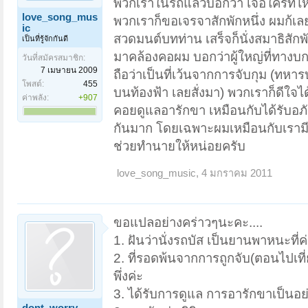
พวกเราในรถแล้วบอกว่า เจอใครที่ไ
love_song_mus
พวกเราก็ขอเจรจาสักพักหนึ่ง ผมก้เล
ic
สวดมนต์บทท่าน เสร็จก็นั่งสมาธิสักพ
เป็นที่รู้จักกันดี
มาคล้องคอผม บอกว่าผู้ใหญ่ที่ทางบก.
วันที่สมัครสมาชิก:
7 เมษายน 2009
ถือว่าเป็นที่เว้นจากการจับกุม (ทห
โพสต์:
455
บนท้องฟ้า เลยสั่งมา) พวกเราก็ดีใจไ
ค่าพลัง:
+907
คอยดูแลอารักขา เหมือนกับได้รับอ
กันมาก โดยเฉพาะผมเหมือนกับเรามี
ช่วยทำนายให้หน่อยครับ
love_song_music
,
4 มกราคม 2011
ขอแปลอย่างคร่าวๆนะคะ....
1. ฝันว่านั่งรถบัส เป็นยานพาหนะที
2. ที่รอดพ้นจากการถูกจับ(ตอนไปเที
พึ่งค่ะ
3. ได้รับการดูแล การอารักขาเป็นอย่
dont_worry