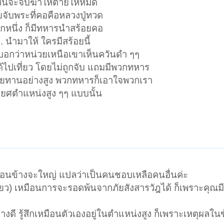
หนจะจับฆ่าให้ตายให้หมด
ยจับพระที่คอคือหลวงปู่ทวด
ักหนึ่ง ก็มีทหารนำสร้อยคอ
 นำมาให้ ใครมีสร้อยนี้
ารบอกว่าหน่วยเหนือเขาเห็นควันดำ ๆๆ
ด้ไปเที่ยว โดยไม่ถูกจับ แถมมีพวกทหาร
ภัยทานอย่างสูง พวกทหารก็เอาใจพวกเรา
ยศตำแหน่งสูง ๆๆ แบบนั้น
่ค่อนข้างจะใหญ่ แปลว่าเป็นคนชอบเหลือคนอื่นค่ะ
่ยว) เหมือนการจะรอดพ้นจากภัยสังสารวัฎได้ ก็เพราะคุณมีพ
างดี รู้สึกเหมือนตัวเองอยู่ในตำแหน่งสูง ก็เพราะเหตุผลใน