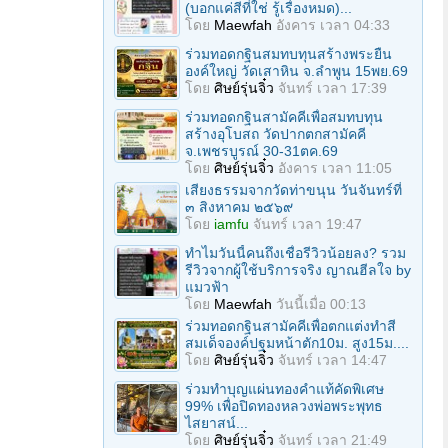
(บอกแค่สีที่ใช่ รู้เรื่องหมด)...
โดย
Maewfah
อังคาร เวลา 04:33
ร่วมทอดกฐินสมทบทุนสร้างพระยืน
องค์ใหญ่ วัดเสาหิน จ.ลําพูน 15พย.69
โดย
ศิษย์รุ่นจิ๋ว
จันทร์ เวลา 17:39
ร่วมทอดกฐินสามัคคีเพื่อสมทบทุน
สร้างอุโบสถ วัดปากตกสามัคคี
จ.เพชรบูรณ์ 30-31ตค.69
โดย
ศิษย์รุ่นจิ๋ว
อังคาร เวลา 11:05
เสียงธรรมจากวัดท่าขนุน วันจันทร์ที่
๓ สิงหาคม ๒๕๖๙
โดย
iamfu
จันทร์ เวลา 19:47
ทำไมวันนี้คนถึงเชื่อรีวิวน้อยลง? รวม
รีวิวจากผู้ใช้บริการจริง ญาณฮีลใจ by
แมวฟ้า
โดย
Maewfah
วันนี้เมื่อ 00:13
ร่วมทอดกฐินสามัคคีเพื่อตกแต่งทำสี
สมเด็จองค์ปฐมหน้าตัก10ม. สูง15ม....
โดย
ศิษย์รุ่นจิ๋ว
จันทร์ เวลา 14:47
ร่วมทําบุญแผ่นทองคำแท้คัดพิเศษ
99% เพื่อปิดทองหลวงพ่อพระพุทธ
ไสยาสน์...
โดย
ศิษย์รุ่นจิ๋ว
จันทร์ เวลา 21:49