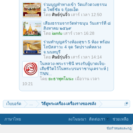
ร่วมบุญทําทางเข้า วัดแก้วดวงธรรม
อ.โพธิ์ชัย จ.ร้อยเอ็ด
โดย
ศิษย์รุ่นจิ๋ว
เสาร์ เวลา 12:50
เสียงธรรมจากวัดท่าขนุน วันเสาร์ที่ ๘
สิงหาคม ๒๕๖๙
โดย
iamfu
เสาร์ เวลา 16:28
ร่วมทําบุญสร้างห้องสุขา 5 ห้อง พร้อม
โถปัสสาวะ 4 จุด วัดปรางค์หลวง
จ.นนทบุรี
โดย
ศิษย์รุ่นจิ๋ว
เสาร์ เวลา 14:14
ในหลวง-พระราชินี ทรงรับผู้บาดเจ็บ-
เสียชีวิตไว้ในพระบรมราชานุเคราะห์ |
TNN...
โดย
ยะธาพุทโมนะ
เมื่อวาน เวลา
10:21
เว็บบอร์ด
...
วิธีดูพระเครื่อง-เครื่องรางของขลัง
ภาษาไทย
ลงโฆษณา
ติดต่อเรา
ช่วยเหลือ
ข้อกำหนดและกฎ