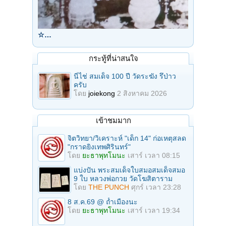
☆…
กระทู้ที่น่าสนใจ
นี่ไช่ สมเด็จ 100 ปี วัดระฆัง รึป่าว
ครับ
โดย
joiekong
2 สิงหาคม 2026
เข้าชมมาก
จิตวิทยา/วิเคราะห์ "เด็ก 14" ก่อเหตุสลด
"กราดยิงเทพศิรินทร์"
โดย
ยะธาพุทโมนะ
เสาร์ เวลา 08:15
แบ่งปัน พระสมเด็จใบสมอสมเด็จสมอ
9 ใบ หลวงพ่อกวย วัดโฆสิตาราม
โดย
THE PUNCH
ศุกร์ เวลา 23:28
8 ส.ค.69 @ ถ้ำเมืองนะ
โดย
ยะธาพุทโมนะ
เสาร์ เวลา 19:34