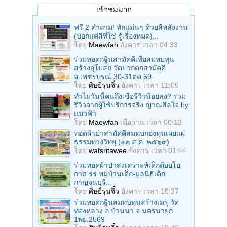
เข้าชมมาก
ฟรี 2 คำถาม! ทักแม่นๆ ด้วยสีพลังงาน
(บอกแค่สีที่ใช่ รู้เรื่องหมด)...
โดย
Maewfah
อังคาร เวลา 04:33
ร่วมทอดกฐินสามัคคีเพื่อสมทบทุน
สร้างอุโบสถ วัดปากตกสามัคคี
จ.เพชรบูรณ์ 30-31ตค.69
โดย
ศิษย์รุ่นจิ๋ว
อังคาร เวลา 11:05
ทำไมวันนี้คนถึงเชื่อรีวิวน้อยลง? รวม
รีวิวจากผู้ใช้บริการจริง ญาณฮีลใจ by
แมวฟ้า
โดย
Maewfah
เมื่อวาน เวลา 00:13
ทอดผ้าป่าสามัคคีสมทบกองทุนเผยแผ่
ธรรมทางวิทยุ (๑๒ ส.ค. ๒๕๖๙)
โดย
watsritawee
อังคาร เวลา 01:44
ร่วมทอดผ้าป่าสงเคราะห์เด็กด้อยโอ
กาศ รร.หมู่บ้านเด็ก-มูลนิธิเด็ก
กาญจนบุรี...
โดย
ศิษย์รุ่นจิ๋ว
อังคาร เวลา 10:37
ร่วมทอดกฐินสมทบทุนสร้างเมรุ วัด
ทองหลาง อ.บ้านนา จ.นครนายก
1พย.2569