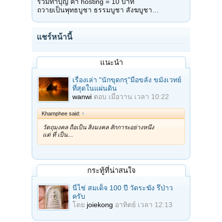
ร่วมทำบุญ ค่า hosting = 10 บาท
ถวายเป็นพุทธบูชา ธรรมบูชา สังฆบูชา…
แชร์หน้านี้
แนะนำ
เรื่องเล่า "นักขุดกรุ"มือขลัง ขมังเวทย์
ที่สุดในแผ่นดิน
wanwi
ตอบ
เมื่อวาน เวลา 10:22
Khamphee said:
↑
วัตถุมงคล ถือเป็น สิ่งมงคล สักการะอย่างหนึ่ง
แต่ ที่ เป็น…
กระทู้ที่น่าสนใจ
นี่ไช่ สมเด็จ 100 ปี วัดระฆัง รึป่าว
ครับ
โดย
joiekong
อาทิตย์ เวลา 12:13