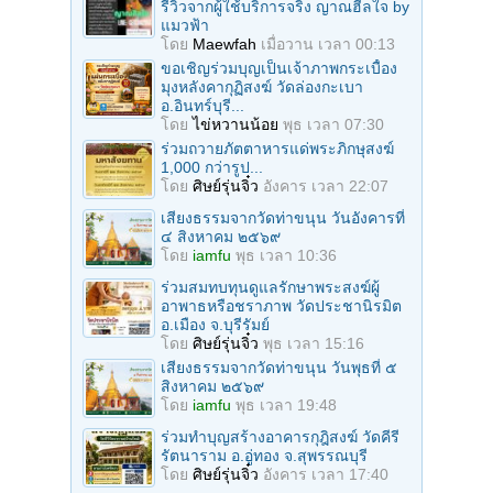
รีวิวจากผู้ใช้บริการจริง ญาณฮีลใจ by
แมวฟ้า
โดย
Maewfah
เมื่อวาน เวลา 00:13
ขอเชิญร่วมบุญเป็นเจ้าภาพกระเบื้อง
มุงหลังคากุฏิสงฆ์ วัดล่องกะเบา
อ.อินทร์บุรี...
โดย
ไข่หวานน้อย
พุธ เวลา 07:30
ร่วมถวายภัตตาหารแด่พระภิกษุสงฆ์
1,000 กว่ารูป...
โดย
ศิษย์รุ่นจิ๋ว
อังคาร เวลา 22:07
เสียงธรรมจากวัดท่าขนุน วันอังคารที่
๔ สิงหาคม ๒๕๖๙
โดย
iamfu
พุธ เวลา 10:36
ร่วมสมทบทุนดูแลรักษาพระสงฆ์ผู้
อาพาธหรือชราภาพ วัดประชานิรมิต
อ.เมือง จ.บุรีรัมย์
โดย
ศิษย์รุ่นจิ๋ว
พุธ เวลา 15:16
เสียงธรรมจากวัดท่าขนุน วันพุธที่ ๕
สิงหาคม ๒๕๖๙
โดย
iamfu
พุธ เวลา 19:48
ร่วมทำบุญสร้างอาคารกุฎิสงฆ์ วัดคีรี
รัตนาราม อ.อู่ทอง จ.สุพรรณบุรี
โดย
ศิษย์รุ่นจิ๋ว
อังคาร เวลา 17:40