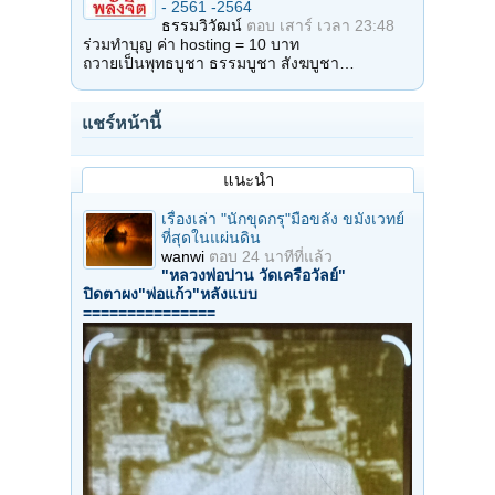
- 2561 -2564
ธรรมวิวัฒน์
ตอบ
เสาร์ เวลา 23:48
ร่วมทำบุญ ค่า hosting = 10 บาท
ถวายเป็นพุทธบูชา ธรรมบูชา สังฆบูชา…
แชร์หน้านี้
แนะนำ
เรื่องเล่า "นักขุดกรุ"มือขลัง ขมังเวทย์
ที่สุดในแผ่นดิน
wanwi
ตอบ
24 นาทีที่แล้ว
"หลวงพ่อปาน วัดเครือวัลย์"
ปิดตาผง"พ่อแก้ว"หลังแบบ
===============