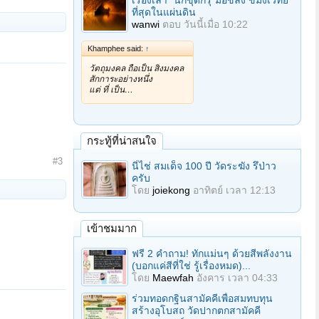
เรื่องเล่า "นักขุดกรุ"มือขลัง ขมังเวทย์
ที่สุดในแผ่นดิน
wanwi
ตอบ
วันนี้เมื่อ 10:22
Khamphee said:
↑
วัตถุมงคล ถือเป็น สิ่งมงคล
สักการะอย่างหนึ่ง
แต่ ที่ เป็น…
กระทู้ที่น่าสนใจ
#3
นี่ไช่ สมเด็จ 100 ปี วัดระฆัง รึป่าว
ครับ
โดย
joiekong
อาทิตย์ เวลา 12:13
เข้าชมมาก
ฟรี 2 คำถาม! ทักแม่นๆ ด้วยสีพลังงาน
(บอกแค่สีที่ใช่ รู้เรื่องหมด)...
โดย
Maewfah
อังคาร เวลา 04:33
ร่วมทอดกฐินสามัคคีเพื่อสมทบทุน
สร้างอุโบสถ วัดปากตกสามัคคี