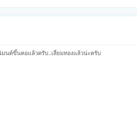
ิมนต์ขึ้นคอแล้วครับ..เลี่ยมทองแล้วน่ะครับ