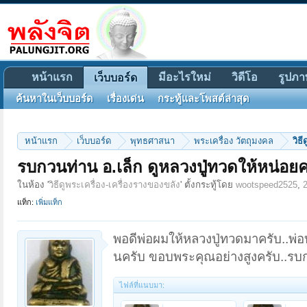
หน้าแรก
มีอะไรใหม่
วิดีโอ
รูปภา
เว็บบอร์ด
ค้นหาในเว็บบอร์ด
เรื่องเด่น
กระทู้และโพสต์ล่าสุด
หน้าแรก
เว็บบอร์ด
พุทธศาสนา
พระเครื่อง วัตถุมงคล
วิธ
รบกวนท่าน อ.เล็ก ดูหลวงปู่ทวดให้หน่อยค
ในห้อง '
วิธีดูพระเครื่อง-เครื่องรางของขลัง
' ตั้งกระทู้โดย
wootspeed2525
,
แท็ก:
เพิ่มแท็ก
พอดีพ่อผมให้หลวงปู่ทวดมาครับ..พ่อ
นครับ ขอบพระคุณอย่างสูงครับ..รบก
ไฟล์ที่แนบมา: