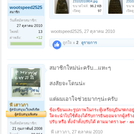
23102010804.jpg
2310
ขนาดไฟล์:
96.2 KB
ขนาด
wootspeed2525
เปิดดู:
97
เปิดดู
สมาชิก
วันที่สมัครสมาชิก:
27 ตุลาคม 2010
wootspeed2525
,
27 ตุลาคม 2010
โพสต์:
13
ค่าพลัง:
+12
ถูกใจ x
2
ดูรายการ
สมาชิกใหม่น่ะครับ...แหะๆ
สงสัยจะโดนน่ะ
แต่ผมเอาใจช่วยมากๆน่ะครับ
พี เสาวภา
ข้อเขียนและรูปภาพในกระทู้เหรียญบินฯตกอย
ผู้สนับสนุนเว็บพลังจิต
ผู้สนับสนุนพิเศษ
ใดจะนำไปใช้ต้องได้รับการยินยอมจากผู้สร้าง
ปรับ หรือ ทั้งจำทั้งปรับได้ ตามมาตรา ๖๙ - 
วันที่สมัครสมาชิก:
21 กุมภาพันธ์ 2008
พี เสาวภา
,
27 ตุลาคม 2010