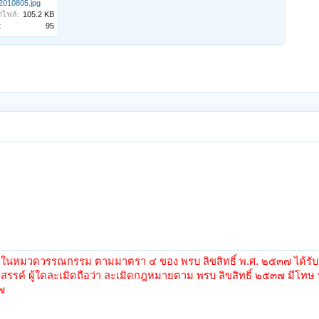
2010805.jpg
ไฟล์:
105.2 KB
:
95
ู่ในหมวดวรรณกรรม ตามมาตรา ๔ ของ พรบ ลิขสิทธิ์ พ.ศ. ๒๕๓๗ ได้รับกา
สรรค์ ผู้ใดละเมิดถือว่า ละเมิดกฎหมายตาม พรบ ลิขสิทธิ์ ๒๕๓๗ มีโทษ ทั
๗๗