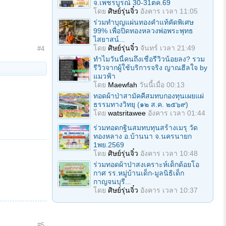
จ.เพชรบูรณ์ 30-31ตค.69
โดย
ศิษย์รุ่นจิ๋ว
อังคาร เวลา 11:05
ร่วมทําบุญแผ่นทองคำแท้คัดพิเศษ
99% เพื่อปิดทองหลวงพ่อพระพุทธ
ไสยาสน์...
โดย
ศิษย์รุ่นจิ๋ว
จันทร์ เวลา 21:49
#4
ทำไมวันนี้คนถึงเชื่อรีวิวน้อยลง? รวม
รีวิวจากผู้ใช้บริการจริง ญาณฮีลใจ by
แมวฟ้า
โดย
Maewfah
วันนี้เมื่อ 00:13
ทอดผ้าป่าสามัคคีสมทบกองทุนเผยแผ่
ธรรมทางวิทยุ (๑๒ ส.ค. ๒๕๖๙)
โดย
watsritawee
อังคาร เวลา 01:44
ร่วมทอดกฐินสมทบทุนสร้างเมรุ วัด
ทองหลาง อ.บ้านนา จ.นครนายก
1พย.2569
โดย
ศิษย์รุ่นจิ๋ว
อังคาร เวลา 10:48
ร่วมทอดผ้าป่าสงเคราะห์เด็กด้อยโอ
กาศ รร.หมู่บ้านเด็ก-มูลนิธิเด็ก
กาญจนบุรี...
โดย
ศิษย์รุ่นจิ๋ว
อังคาร เวลา 10:37
#5