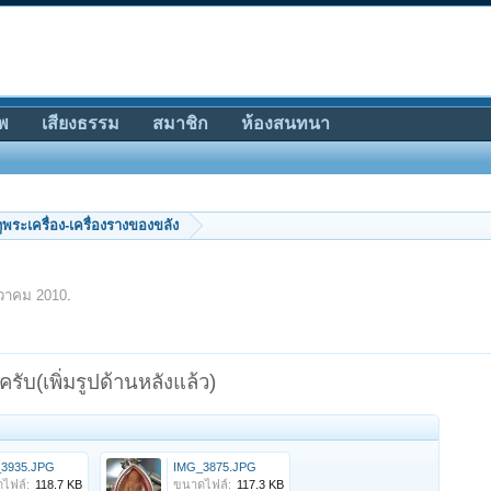
พ
เสียงธรรม
สมาชิก
ห้องสนทนา
ีดูพระเครื่อง-เครื่องรางของขลัง
นวาคม 2010
.
บ(เพิ่มรูปด้านหลังแล้ว)
3935.JPG
IMG_3875.JPG
ไฟล์:
118.7 KB
ขนาดไฟล์:
117.3 KB