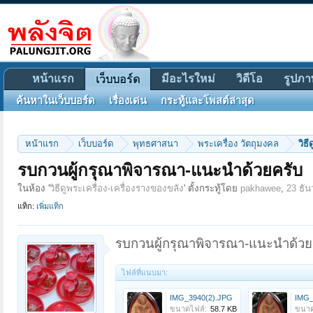
หน้าแรก
มีอะไรใหม่
วิดีโอ
รูปภา
เว็บบอร์ด
ค้นหาในเว็บบอร์ด
เรื่องเด่น
กระทู้และโพสต์ล่าสุด
หน้าแรก
เว็บบอร์ด
พุทธศาสนา
พระเครื่อง วัตถุมงคล
วิธ
รบกวนผู้กรุณาพิจารณา-แนะนำด้วยครับ
ในห้อง '
วิธีดูพระเครื่อง-เครื่องรางของขลัง
' ตั้งกระทู้โดย
pakhawee
,
23 ธั
แท็ก:
เพิ่มแท็ก
รบกวนผู้กรุณาพิจารณา-แนะนำด้วยครั
ไฟล์ที่แนบมา:
IMG_3940(2).JPG
IMG_
ขนาดไฟล์:
58.7 KB
ขนาด