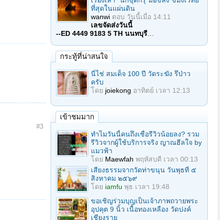
เรื่องเล่า "นักขุดกรุ"มือขลัง ขมังเวทย์
ที่สุดในแผ่นดิน
wanwi
ตอบ
วันนี้เมื่อ 14:11
เลขจัดส่งวันนี้
--ED 4449 9183 5 TH นนทบุรี
…
กระทู้ที่น่าสนใจ
นี่ไช่ สมเด็จ 100 ปี วัดระฆัง รึป่าว
ครับ
โดย
joiekong
อาทิตย์ เวลา 12:13
เข้าชมมาก
#3
ทำไมวันนี้คนถึงเชื่อรีวิวน้อยลง? รวม
รีวิวจากผู้ใช้บริการจริง ญาณฮีลใจ by
แมวฟ้า
โดย
Maewfah
พฤหัสบดี เวลา 00:13
เสียงธรรมจากวัดท่าขนุน วันพุธที่ ๕
สิงหาคม ๒๕๖๙
โดย
iamfu
พุธ เวลา 19:48
ขอเชิญร่วมบุญเป็นเจ้าภาพถวายพระ
อุปคุต 9 นิ้ว เนื้อทองเหลือง วัดปงค์
เชียงราย