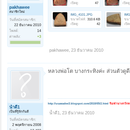
เปิดดู:
47
เปิดดู
pakhawee
สมาชิกใหม่
IMG_4101.JPG
IMG
ขนาดไฟล์:
310.6 KB
ขนา
วันที่สมัครสมาชิก:
เปิดดู:
42
เปิดด
22 ธันวาคม 2010
โพสต์:
14
ค่าพลัง:
+3
pakhawee
,
23 ธันวาคม 2010
หลวงพ่อโต บางกระทิงค่ะ ส่วนตัวดูด
รับเช่านางกวัก
http://usawadee3.blogspot.com/2010/05/2.html
น้ำดี1
เป็นที่รู้จักกันดี
น้ำดี1
,
23 ธันวาคม 2010
วันที่สมัครสมาชิก:
2 พฤศจิกายน 2008