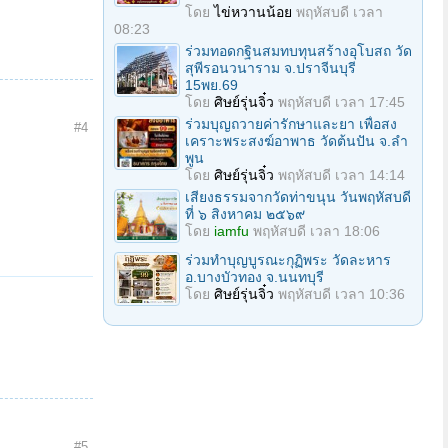
โดย
ไข่หวานน้อย
พฤหัสบดี เวลา
08:23
ร่วมทอดกฐินสมทบทุนสร้างอุโบสถ วัด
สุพีรอนวนาราม จ.ปราจีนบุรี
15พย.69
โดย
ศิษย์รุ่นจิ๋ว
พฤหัสบดี เวลา 17:45
ร่วมบุญถวายค่ารักษาและยา เพื่อสง
#4
เคราะพระสงฆ์อาพาธ วัดต้นปัน จ.ลํา
พูน
โดย
ศิษย์รุ่นจิ๋ว
พฤหัสบดี เวลา 14:14
เสียงธรรมจากวัดท่าขนุน วันพฤหัสบดี
ที่ ๖ สิงหาคม ๒๕๖๙
โดย
iamfu
พฤหัสบดี เวลา 18:06
ร่วมทําบุญบูรณะกุฏิพระ วัดละหาร
อ.บางบัวทอง จ.นนทบุรี
โดย
ศิษย์รุ่นจิ๋ว
พฤหัสบดี เวลา 10:36
#5