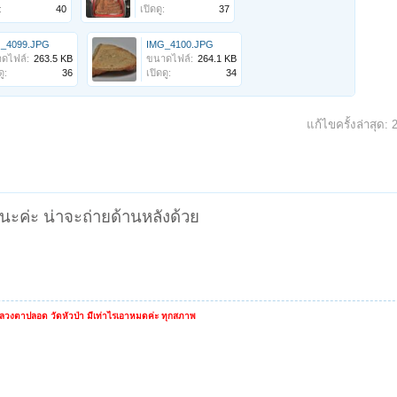
:
40
เปิดดู:
37
_4099.JPG
IMG_4100.JPG
ดไฟล์:
263.5 KB
ขนาดไฟล์:
264.1 KB
ู:
36
เปิดดู:
34
แก้ไขครั้งล่าสุด:
ีนะค่ะ น่าจะถ่ายด้านหลังด้วย
หลวงตาปลอด วัดหัวป่า มีเท่าไรเอาหมดค่ะ ทุกสภาพ