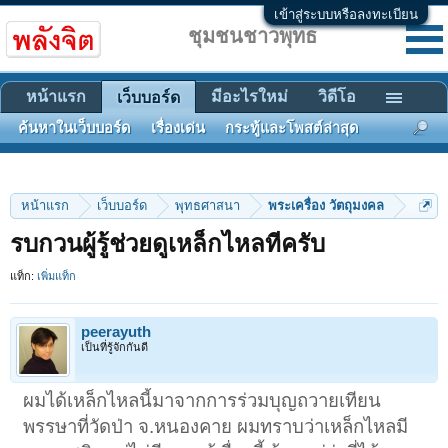
เข้าสู่ระบบหรือลงทะเบียน
ชุมชนชาวพุทธ
หน้าแรก
มีอะไรใหม่
วิดีโอ
เว็บบอร์ด
ค้นหาในเว็บบอร์ด
เรื่องเด่น
กระทู้และโพสต์ล่าสุด
หน้าแรก
เว็บบอร์ด
พุทธศาสนา
พระเครื่อง วัตถุมงคล
รบกวนผู้รู้ช่วยดูเหล็กไหลทีครับ
แท็ก:
เพิ่มแท็ก
peerayuth
เป็นที่รู้จักกันดี
ผมได้เหล็กไหลนี้มาจากการร่วมบุญถวายเทียน
พรรษาที่วัดป่า จ.หนองคาย ผมทราบว่าเหล็กไหลมี