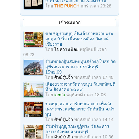
9 ใบ หลวงพ่อกวย วัดโฆสิตาราม
โดย
THE PUNCH
ศุกร์ เวลา 23:28
เข้าชมมาก
ขอเชิญร่วมบุญเป็นเจ้าภาพถวายพระ
อุปคุต 9 นิ้ว เนื้อทองเหลือง วัดปงค์
เชียงราย
โดย
ไข่หวานน้อย
พฤหัสบดี เวลา
08:23
ร่วมทอดกฐินสมทบทุนสร้างอุโบสถ วัด
สุพีรอนวนาราม จ.ปราจีนบุรี
15พย.69
โดย
ศิษย์รุ่นจิ๋ว
พฤหัสบดี เวลา 17:45
เสียงธรรมจากวัดท่าขนุน วันพฤหัสบดี
ที่ ๖ สิงหาคม ๒๕๖๙
โดย
iamfu
พฤหัสบดี เวลา 18:06
ร่วมบุญถวายค่ารักษาและยา เพื่อสง
เคราะพระสงฆ์อาพาธ วัดต้นปัน จ.ลํา
พูน
โดย
ศิษย์รุ่นจิ๋ว
พฤหัสบดี เวลา 14:14
ร่วมทําบุญบูรณะกุฏิพระ วัดละหาร
อ.บางบัวทอง จ.นนทบุรี
โดย
ศิษย์รุ่นจิ๋ว
พฤหัสบดี เวลา 10:36