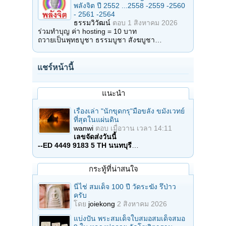
พลังจิต ปี 2552 ...2558 -2559 -2560
- 2561 -2564
ธรรมวิวัฒน์
ตอบ
1 สิงหาคม 2026
ร่วมทำบุญ ค่า hosting = 10 บาท
ถวายเป็นพุทธบูชา ธรรมบูชา สังฆบูชา…
แชร์หน้านี้
แนะนำ
เรื่องเล่า "นักขุดกรุ"มือขลัง ขมังเวทย์
ที่สุดในแผ่นดิน
wanwi
ตอบ
เมื่อวาน เวลา 14:11
เลขจัดส่งวันนี้
--ED 4449 9183 5 TH นนทบุรี
…
กระทู้ที่น่าสนใจ
นี่ไช่ สมเด็จ 100 ปี วัดระฆัง รึป่าว
ครับ
โดย
joiekong
2 สิงหาคม 2026
แบ่งปัน พระสมเด็จใบสมอสมเด็จสมอ