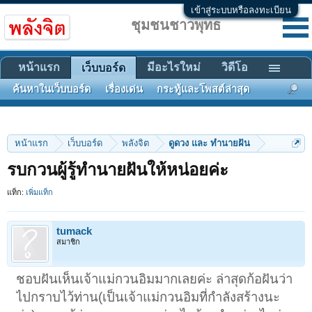
เข้าสู่ระบบหรือลงทะเบียน
ชุมชนชาวพุทธ
หน้าแรก
มีอะไรใหม่
วิดีโอ
เว็บบอร์ด
ค้นหาในเว็บบอร์ด
เรื่องเด่น
กระทู้และโพสต์ล่าสุด
หน้าแรก
เว็บบอร์ด
พลังจิต
ดูดวง และ ทำนายฝัน
รบกวนผู้รู้ทำนายฝันให้หน่อยค่ะ
แท็ก:
เพิ่มแท็ก
tumack
สมาชิก
ชอบฝันเห็นเจ้าแม่กวนอิมมากเลยค่ะ ล่าสุดก้อฝันว่า
ไปกราบไว้ท่าน(เป็นเจ้าแม่กวนอิมที่กำลังสร้างนะ