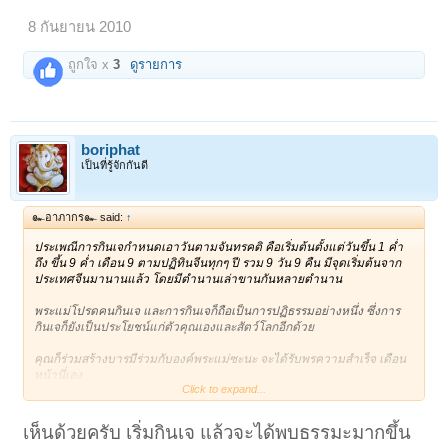
8 กันยายน 2010
ถูกใจ x
3
ดูรายการ
boriphat
เป็นที่รู้จักกันดี
๛อาภากร๛ said:
↑
ประเพณีการกินเจกำหนดเอาวันตามจันทรคติ คือเริ่มต้นตั้งแต่วันขึ้น 1 ค่ำ
ถึง ขึ้น 9 ค่ำ เดือน 9 ตามปฏิทินจีน
ทุกๆ ปี รวม 9 วัน 9 คืน มีจุดเริ่มต้นจาก
ประเทศจีน
มานานแล้ว โดยมีตำนานเล่าขานกันหลายตำนาน
พระแม่โปรดคนกินเจ และการกินเจก็ถือเป็นการปฏิธรรมอย่างหนึ่ง ซึ่งการ
กินเจก็ยังเป็นประโยชน์แก่ตัวคุณเองและสัตว์โลกอีกด้วย
คุณก็ร่วมสร้างบารมีร่วมกับองค์พระแม่ซะนะ จะได้รับพรความสําเร็จ เดือน
หน้านี่เอง
Click to expand...
วิเคราห์แล้วเป็นความฝันแบบเทพสังหรณ์ นิมิตรดีครับ
เห็นด้วยครับ เริ่มกินเจ แล้วจะได้พบธรรมะมากขึ้น