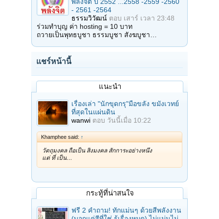
พลังจิต ปี 2552 ...2558 -2559 -2560
- 2561 -2564
ธรรมวิวัฒน์
ตอบ
เสาร์ เวลา 23:48
ร่วมทำบุญ ค่า hosting = 10 บาท
ถวายเป็นพุทธบูชา ธรรมบูชา สังฆบูชา…
แชร์หน้านี้
แนะนำ
เรื่องเล่า "นักขุดกรุ"มือขลัง ขมังเวทย์
ที่สุดในแผ่นดิน
wanwi
ตอบ
วันนี้เมื่อ 10:22
Khamphee said:
↑
วัตถุมงคล ถือเป็น สิ่งมงคล สักการะอย่างหนึ่ง
แต่ ที่ เป็น…
กระทู้ที่น่าสนใจ
ฟรี 2 คำถาม! ทักแม่นๆ ด้วยสีพลังงาน
(บอกแค่สีที่ใช่ รู้เรื่องหมด) ไม่แม่นไม่