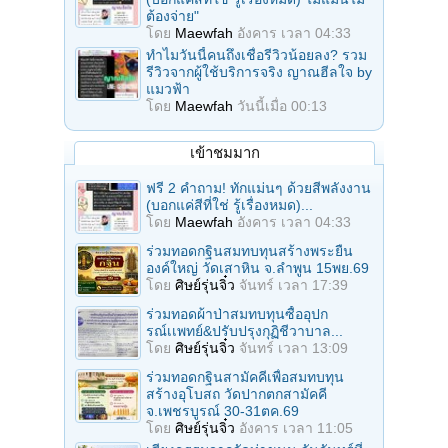
ต้องจ่าย"
โดย
Maewfah
อังคาร เวลา 04:33
ทำไมวันนี้คนถึงเชื่อรีวิวน้อยลง? รวม
รีวิวจากผู้ใช้บริการจริง ญาณฮีลใจ by
แมวฟ้า
โดย
Maewfah
วันนี้เมื่อ 00:13
เข้าชมมาก
ฟรี 2 คำถาม! ทักแม่นๆ ด้วยสีพลังงาน
(บอกแค่สีที่ใช่ รู้เรื่องหมด)...
โดย
Maewfah
อังคาร เวลา 04:33
ร่วมทอดกฐินสมทบทุนสร้างพระยืน
องค์ใหญ่ วัดเสาหิน จ.ลําพูน 15พย.69
โดย
ศิษย์รุ่นจิ๋ว
จันทร์ เวลา 17:39
ร่วมทอดผ้าป่าสมทบทุนซื้ออุปก
รณ์เเพทย์&ปรับปรุงกุฏิชีวาบาล...
โดย
ศิษย์รุ่นจิ๋ว
จันทร์ เวลา 13:09
ร่วมทอดกฐินสามัคคีเพื่อสมทบทุน
สร้างอุโบสถ วัดปากตกสามัคคี
จ.เพชรบูรณ์ 30-31ตค.69
โดย
ศิษย์รุ่นจิ๋ว
อังคาร เวลา 11:05