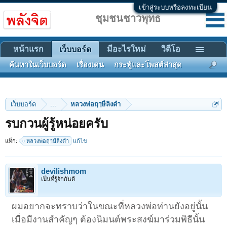
เข้าสู่ระบบหรือลงทะเบียน
ชุมชนชาวพุทธ
หน้าแรก
มีอะไรใหม่
วิดีโอ
เว็บบอร์ด
ค้นหาในเว็บบอร์ด
เรื่องเด่น
กระทู้และโพสต์ล่าสุด
เว็บบอร์ด
...
หลวงพ่อฤๅษีลิงดำ
รบกวนผู้รู้หน่อยครับ
แท็ก:
หลวงพ่อฤาษีลิงดำ
แก้ไข
devilishmom
เป็นที่รู้จักกันดี
ผมอยากจะทราบว่าในขณะที่หลวงพ่อท่านยังอยู่นั้น
เมื่อมีงานสำคัญๆ ต้องนิมนต์พระสงฆ์มาร่วมพิธีนั้น