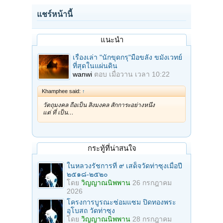
แชร์หน้านี้
แนะนำ
เรื่องเล่า "นักขุดกรุ"มือขลัง ขมังเวทย์
ที่สุดในแผ่นดิน
wanwi
ตอบ
เมื่อวาน เวลา 10:22
Khamphee said:
↑
วัตถุมงคล ถือเป็น สิ่งมงคล สักการะอย่างหนึ่ง
แต่ ที่ เป็น…
กระทู้ที่น่าสนใจ
ในหลวงรัชการที่ ๙ เสด็จวัดท่าซุงเมื่อปี
๒๕๑๘-๒๕๒๐
โดย
วิญญาณนิพพาน
26 กรกฎาคม
2026
โครงการบูรณะซ่อมแซม ปิดทองพระ
อุโบสถ วัดท่าซุง
โดย
วิญญาณนิพพาน
28 กรกฎาคม