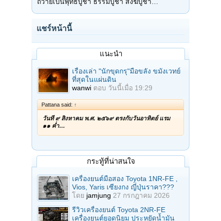
ถวายเป็นพุทธบูชา ธรรมบูชา สังฆบูชา…
แชร์หน้านี้
แนะนำ
เรื่องเล่า "นักขุดกรุ"มือขลัง ขมังเวทย์
ที่สุดในแผ่นดิน
wanwi
ตอบ
วันนี้เมื่อ 19:29
Pattana said:
↑
วันที่ ๙ สิงหาคม พ.ศ. ๒๕๖๙ ตรงกับวันอาทิตย์ แรม
๑๑ ค่ำ…
กระทู้ที่น่าสนใจ
เครื่องยนต์มือสอง Toyota 1NR-FE ,
Vios, Yaris เซียงกง ญี่ปุ่นราคา???
โดย
jamjung
27 กรกฎาคม 2026
รีวิวเครื่องยนต์ Toyota 2NR-FE
เครื่องยนต์ยอดนิยม ประหยัดน้ำมัน