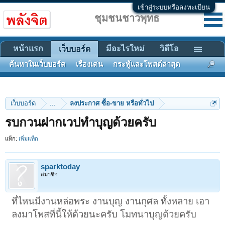
เข้าสู่ระบบหรือลงทะเบียน
ชุมชนชาวพุทธ
หน้าแรก
มีอะไรใหม่
วิดีโอ
เว็บบอร์ด
ค้นหาในเว็บบอร์ด
เรื่องเด่น
กระทู้และโพสต์ล่าสุด
เว็บบอร์ด
...
ลงประกาศ ซื้อ-ขาย หรือทั่วไป
รบกวนฝากเวปทำบุญด้วยครับ
แท็ก:
เพิ่มแท็ก
sparktoday
สมาชิก
ที่ไหนมีงานหล่อพระ งานบุญ งานกุศล ทั้งหลาย เอา
ลงมาโพสที่นี้ให้ด้วยนะครับ โมทนาบุญด้วยครับ