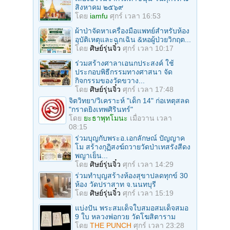
สิงหาคม ๒๕๖๙
โดย
iamfu
ศุกร์ เวลา 16:53
ผ้าป่าจัดหาเครื่องมือแพทย์สำหรับห้อง
อุบัติเหตุและฉุกเฉิน &หอผู้ป่วยวิกฤต...
โดย
ศิษย์รุ่นจิ๋ว
ศุกร์ เวลา 10:17
ร่วมสร้างศาลาเอนกประสงค์ ใช้
ประกอบพิธีกรรมทางศาสนา จัด
กิจกรรมของวัดขวาง...
โดย
ศิษย์รุ่นจิ๋ว
ศุกร์ เวลา 17:48
จิตวิทยา/วิเคราะห์ "เด็ก 14" ก่อเหตุสลด
"กราดยิงเทพศิรินทร์"
โดย
ยะธาพุทโมนะ
เมื่อวาน เวลา
08:15
ร่วมบุญกับพระอ.เอกลักษณ์ ปัญญาค
โม สร้างกุฏิสงฆ์ถวายวัดป่าเทสรังสีดง
พญาเย็น...
โดย
ศิษย์รุ่นจิ๋ว
ศุกร์ เวลา 14:29
ร่วมทําบุญสร้างห้องสุขาปลดทุกข์ 30
ห้อง วัดปราสาท จ.นนทบุรี
โดย
ศิษย์รุ่นจิ๋ว
ศุกร์ เวลา 15:19
แบ่งปัน พระสมเด็จใบสมอสมเด็จสมอ
9 ใบ หลวงพ่อกวย วัดโฆสิตาราม
โดย
THE PUNCH
ศุกร์ เวลา 23:28