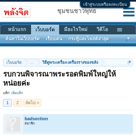
เข้าสู่ระบบหรือลงทะเบียน
ชุมชนชาวพุทธ
หน้าแรก
มีอะไรใหม่
วิดีโอ
เว็บบอร์ด
ค้นหาในเว็บบอร์ด
เรื่องเด่น
กระทู้และโพสต์ล่าสุด
เว็บบอร์ด
...
วิธีดูพระเครื่อง-เครื่องรางของขลัง
รบกวนพิจารณาพระรอดพิมพ์ใหญ่ให้
1
2
ถัดไป >
หน่อยค่ะ
แท็ก:
เพิ่มแท็ก
badsection
สมาชิก