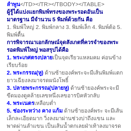
ลำพูน
</TD></TR></TBODY></TABLE>
ผู้รู้ได้แบ่งแยกพิมพ์ทรงของพระรอดอันเป็น
มาตรฐาน มีจำนวน 5 พิมพ์ด้วยกัน คือ
1. พิมพ์ใหญ่ 2. พิมพ์กลาง 3. พิมพ์เล็ก 4. พิมพ์ต้อ 5.
พิมพ์ตื้น
การพิจารณาเอกลักษณ์จุดสังเกตที่ควรจำของพระ
รอดพิมพ์ใหญ่ พอสรุปได้คือ
1. พระเกศตรงปลาย
เป็นจุดเรียวแหลมคม ค่อนข้าง
เรียบร้อย
2. พระกรรณ(หู)
ด้านซ้ายองค์พระจะมีเส้นพิมพ์แตก
ยาวเฉียงลงมาจรดผนังโพธิ์
3. ปลายพระกรรณ(ปลายหู)
ด้านซ้ายองค์พระจะมี
ขีดมองดูคล้ายเลขหนึ่งเลขอารบิคหัวกลับ
4. พระเนตร
เหลือบต่ำ
5. ช่องระหว่าง คาง แก้ม
ด้านซ้ายองค์พระ จะมีเส้น
เล็กละเอียดมาก วิ่งลงมาผ่านช่วงบ่าถึงแขน และ
พาดผ่านลำแขน เป็นเส้นน้ำตกเลยฝ่าเท้าลงมาจรด