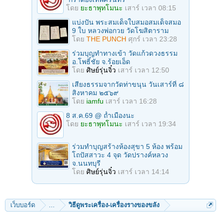
โดย
ยะธาพุทโมนะ
เสาร์ เวลา 08:15
แบ่งปัน พระสมเด็จใบสมอสมเด็จสมอ
9 ใบ หลวงพ่อกวย วัดโฆสิตาราม
โดย
THE PUNCH
ศุกร์ เวลา 23:28
ร่วมบุญทําทางเข้า วัดแก้วดวงธรรม
อ.โพธิ์ชัย จ.ร้อยเอ็ด
โดย
ศิษย์รุ่นจิ๋ว
เสาร์ เวลา 12:50
เสียงธรรมจากวัดท่าขนุน วันเสาร์ที่ ๘
สิงหาคม ๒๕๖๙
โดย
iamfu
เสาร์ เวลา 16:28
8 ส.ค.69 @ ถ้ำเมืองนะ
โดย
ยะธาพุทโมนะ
เสาร์ เวลา 19:34
ร่วมทําบุญสร้างห้องสุขา 5 ห้อง พร้อม
โถปัสสาวะ 4 จุด วัดปรางค์หลวง
จ.นนทบุรี
โดย
ศิษย์รุ่นจิ๋ว
เสาร์ เวลา 14:14
เว็บบอร์ด
...
วิธีดูพระเครื่อง-เครื่องรางของขลัง