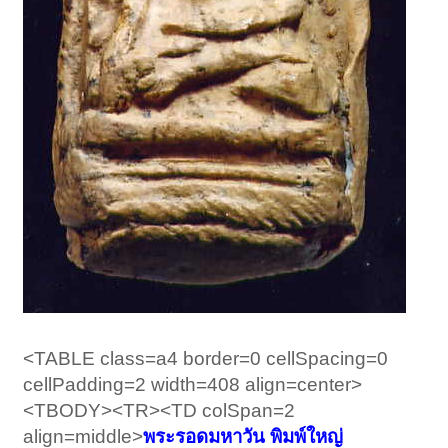
<TABLE class=a4 border=0 cellSpacing=0
cellPadding=2 width=408 align=center>
1
2
ถัดไป >
<TBODY><TR><TD colSpan=2
align=middle>
พระรอดมหาวัน พิมพ์ใหญ่