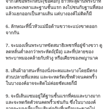
จากใต้ข้อพระกัสปะ(ข้อศอก) ยาวทะลุผ่านพระบาท
และพระเพลาและฐานชั้นแรก ลงไปชนกับฐานที่สอง
แล้วแยกออกเป็นสามเส้น แต่บางองค์ไม่ติดก็มี
6. ลักษณะที่นิ้วหัวแม่มือด้านขวาจะแบ่งขาดออก
จากกัน
7. จะมองเห็นพระบาทขัดสมาธิเพชรที่อยู่ข้างขวา ดู
ลดหลั่นต่ำลงกว่าพระหัตถ์(มือ) และที่ปลายของ
พระบาทมองคล้ายกับหัวงู หรือเศียรของพญานาค
8. เส้นผ้าอาสนะที่รองนั่งจะคมและบางโดยมีตรง
ส่วนปลายที่แหลม และจะหดรัดเซ็ทตัวจนคดพริ้ว
ในบางองค์อาจจะติดไม่ค่อยชัดเลยก็มี
9. จะมีเส้นแซมอยู่ใต้ฐานชั้นแรกที่คมและบางมาก
และจะหดรัดตัวจนคดพริ้วเช่นกัน ซึ่งในบางองค์
อาจจะมองเห็นเป็นเส้นต่อกันที่เหมือนจะขาดไม่