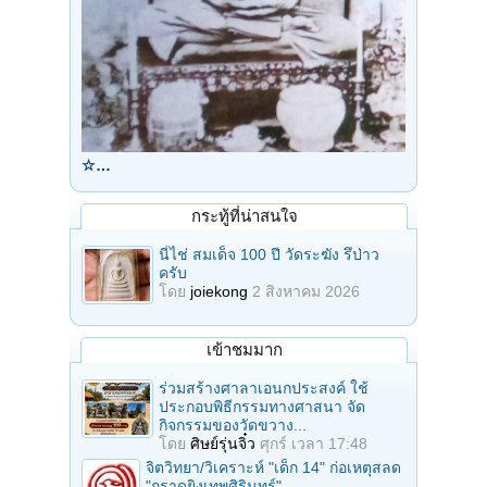
☆…
กระทู้ที่น่าสนใจ
นี่ไช่ สมเด็จ 100 ปี วัดระฆัง รึป่าว
ครับ
โดย
joiekong
2 สิงหาคม 2026
เข้าชมมาก
ร่วมสร้างศาลาเอนกประสงค์ ใช้
ประกอบพิธีกรรมทางศาสนา จัด
กิจกรรมของวัดขวาง...
โดย
ศิษย์รุ่นจิ๋ว
ศุกร์ เวลา 17:48
จิตวิทยา/วิเคราะห์ "เด็ก 14" ก่อเหตุสลด
"กราดยิงเทพศิรินทร์"