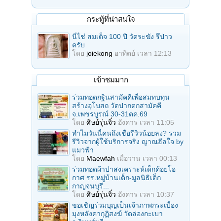
กระทู้ที่น่าสนใจ
นี่ไช่ สมเด็จ 100 ปี วัดระฆัง รึป่าว
ครับ
โดย
joiekong
อาทิตย์ เวลา 12:13
เข้าชมมาก
ร่วมทอดกฐินสามัคคีเพื่อสมทบทุน
สร้างอุโบสถ วัดปากตกสามัคคี
จ.เพชรบูรณ์ 30-31ตค.69
โดย
ศิษย์รุ่นจิ๋ว
อังคาร เวลา 11:05
ทำไมวันนี้คนถึงเชื่อรีวิวน้อยลง? รวม
รีวิวจากผู้ใช้บริการจริง ญาณฮีลใจ by
แมวฟ้า
โดย
Maewfah
เมื่อวาน เวลา 00:13
ร่วมทอดผ้าป่าสงเคราะห์เด็กด้อยโอ
กาศ รร.หมู่บ้านเด็ก-มูลนิธิเด็ก
กาญจนบุรี...
โดย
ศิษย์รุ่นจิ๋ว
อังคาร เวลา 10:37
ขอเชิญร่วมบุญเป็นเจ้าภาพกระเบื้อง
มุงหลังคากุฏิสงฆ์ วัดล่องกะเบา