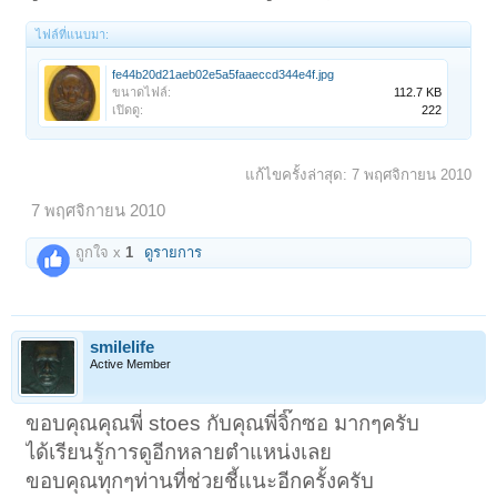
ไฟล์ที่แนบมา:
fe44b20d21aeb02e5a5faaeccd344e4f.jpg
ขนาดไฟล์:
112.7 KB
เปิดดู:
222
แก้ไขครั้งล่าสุด:
7 พฤศจิกายน 2010
7 พฤศจิกายน 2010
ถูกใจ x
1
ดูรายการ
smilelife
Active Member
ขอบคุณคุณพี่ stoes กับคุณพี่จิ๊กซอ มากๆครับ
ได้เรียนรู้การดูอีกหลายตำแหน่งเลย
ขอบคุณทุกๆท่านที่ช่วยชี้แนะอีกครั้งครับ