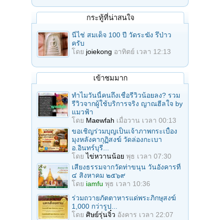
กระทู้ที่น่าสนใจ
นี่ไช่ สมเด็จ 100 ปี วัดระฆัง รึป่าว
ครับ
โดย
joiekong
อาทิตย์ เวลา 12:13
เข้าชมมาก
ทำไมวันนี้คนถึงเชื่อรีวิวน้อยลง? รวม
รีวิวจากผู้ใช้บริการจริง ญาณฮีลใจ by
แมวฟ้า
โดย
Maewfah
เมื่อวาน เวลา 00:13
ขอเชิญร่วมบุญเป็นเจ้าภาพกระเบื้อง
มุงหลังคากุฏิสงฆ์ วัดล่องกะเบา
อ.อินทร์บุรี...
โดย
ไข่หวานน้อย
พุธ เวลา 07:30
เสียงธรรมจากวัดท่าขนุน วันอังคารที่
๔ สิงหาคม ๒๕๖๙
โดย
iamfu
พุธ เวลา 10:36
ร่วมถวายภัตตาหารแด่พระภิกษุสงฆ์
1,000 กว่ารูป...
โดย
ศิษย์รุ่นจิ๋ว
อังคาร เวลา 22:07