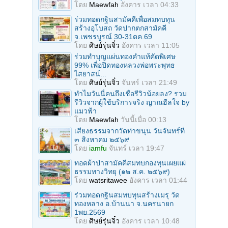
โดย
Maewfah
อังคาร เวลา 04:33
ร่วมทอดกฐินสามัคคีเพื่อสมทบทุน
สร้างอุโบสถ วัดปากตกสามัคคี
จ.เพชรบูรณ์ 30-31ตค.69
โดย
ศิษย์รุ่นจิ๋ว
อังคาร เวลา 11:05
ร่วมทําบุญแผ่นทองคำแท้คัดพิเศษ
99% เพื่อปิดทองหลวงพ่อพระพุทธ
ไสยาสน์...
โดย
ศิษย์รุ่นจิ๋ว
จันทร์ เวลา 21:49
ทำไมวันนี้คนถึงเชื่อรีวิวน้อยลง? รวม
รีวิวจากผู้ใช้บริการจริง ญาณฮีลใจ by
แมวฟ้า
โดย
Maewfah
วันนี้เมื่อ 00:13
เสียงธรรมจากวัดท่าขนุน วันจันทร์ที่
๓ สิงหาคม ๒๕๖๙
โดย
iamfu
จันทร์ เวลา 19:47
ทอดผ้าป่าสามัคคีสมทบกองทุนเผยแผ่
ธรรมทางวิทยุ (๑๒ ส.ค. ๒๕๖๙)
โดย
watsritawee
อังคาร เวลา 01:44
ร่วมทอดกฐินสมทบทุนสร้างเมรุ วัด
ทองหลาง อ.บ้านนา จ.นครนายก
1พย.2569
โดย
ศิษย์รุ่นจิ๋ว
อังคาร เวลา 10:48