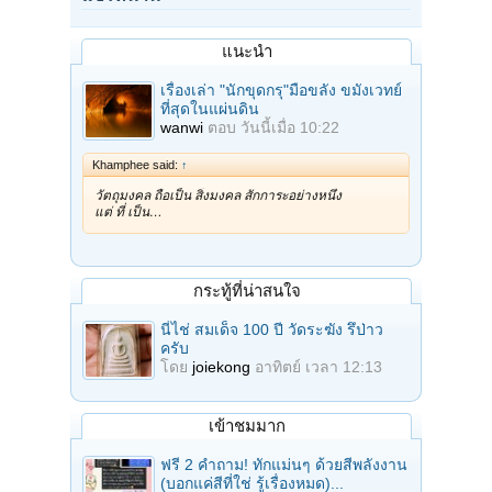
แนะนำ
เรื่องเล่า "นักขุดกรุ"มือขลัง ขมังเวทย์
ที่สุดในแผ่นดิน
wanwi
ตอบ
วันนี้เมื่อ 10:22
Khamphee said:
↑
วัตถุมงคล ถือเป็น สิ่งมงคล สักการะอย่างหนึ่ง
แต่ ที่ เป็น…
กระทู้ที่น่าสนใจ
นี่ไช่ สมเด็จ 100 ปี วัดระฆัง รึป่าว
ครับ
โดย
joiekong
อาทิตย์ เวลา 12:13
เข้าชมมาก
ฟรี 2 คำถาม! ทักแม่นๆ ด้วยสีพลังงาน
(บอกแค่สีที่ใช่ รู้เรื่องหมด)...