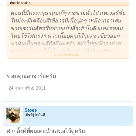
มันตรัย said:
↑
ตอนนี้มีพระกรุนาดูนเก๊ๆวางขายทั่วไป แต่เวอร์ชั่น
ใหม่จะมีเคลือบสีเขียวๆมีเนื้อปูดๆ เหมือนเอาเศษ
ขวดเซเว่นอัพหรือพวกแก้วสีๆเข้าไปฝังและหลอม
โดยใช้ไฟแรงๆ พวกเนื้อปุดๆมีสีๆแดง เขียวออก
มานั่นเป็นของเก๊มือผีนะครับ อย่าไปยุ่งมีวางขาย
ตามร้านพระเก๊ทั่วไป เหมือนช่วงนึงนิยม25พศว
Click to expand...
เนื้อปูดๆเป็นเม็ดแร่ออกมา นั่นเก๊ครับ ของแท้เขามี
แร่ก็จริงแต่ว่าไม่ปูดจนน่าเกลียด เป็นตุ่มเล็กบนผิว
เท่านั้น ผิวหนังตึงขอบไม่ล้ม
ขอบคุณอาจาร์ยครับ
24 กุมภาพันธ์ 2011
Stoes
เป็นที่รู้จักกันดี
ฝากลิ้งค์ที่ผมเคยนำเสนอไว้ดูครับ