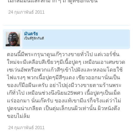
ไมกลมมนและลึกมาก ๆ ถ้าดูที่ซอกแขน
24 กุมภาพันธ์ 2011
มันตรัย
เป็นที่รู้จักกันดี
ตอนนี้มีพระกรุนาดูนเก๊ๆวางขายทั่วไป แต่เวอร์ชั่น
ใหม่จะมีเคลือบสีเขียวๆมีเนื้อปูดๆ เหมือนเอาเศษขวด
เซเว่นอัพหรือพวกแก้วสีๆเข้าไปฝังและหลอมโดยใช้
ไฟแรงๆ พวกเนื้อปุดๆมีสีๆแดง เขียวออกมานั่นเป็น
ของเก๊มือผีนะครับ อย่าไปยุ่งมีวางขายตามร้านพระ
เก๊ทั่วไป เหมือนช่วงนึงนิยม25พศว เนื้อปูดๆเป็นเม็ด
แร่ออกมา นั่นเก๊ครับ ของแท้เขามีแร่ก็จริงแต่ว่าไม่
ปูดจนน่าเกลียด เป็นตุ่มเล็กบนผิวเท่านั้น ผิวหนังตึง
ขอบไม่ล้ม
24 กุมภาพันธ์ 2011