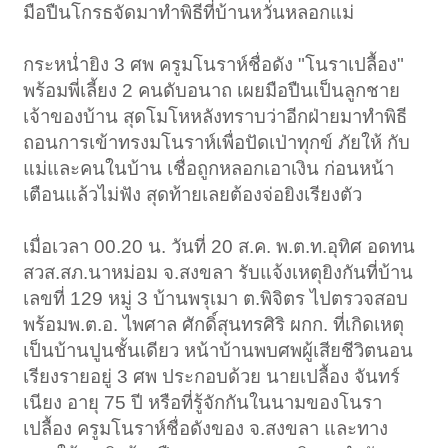
มือปืนโกรธจัดมาทำพิธีที่บ้านหวั่นหลอกแม่
กระหน่ำยิง 3 ศพ ครูมโนราห์ชื่อดัง "โนราเปลื้อง"
พร้อมพี่เลี้ยง 2 คนดับอนาถ เผยมือปืนเป็นลูกชาย
เจ้าของบ้าน สุดโมโหหลังทราบว่าอีกฝ่ายมาทำพิธี
ถอนการเข้าทรงมโนราห์เพื่อปัดเป่าทุกข์ ภัยให้ กับ
แม่และคนในบ้าน เชื่อถูกหลอกเอาเงิน ก่อนหน้า
เตือนแล้วไม่ฟัง สุดท้ายเลยต้องจ่อยิงเรียงตัว
เมื่อเวลา 00.20 น. วันที่ 20 ส.ค. พ.ต.ท.อุทิศ อดทน
สวส.สภ.นาหม่อม จ.สงขลา รับแจ้งเหตุยิงกันที่บ้าน
เลขที่ 129 หมู่ 3 บ้านพรุเมา ต.พิจิตร ไปตรวจสอบ
พร้อมพ.ต.อ. ไพศาล ศักดิ์สุนทรศิริ ผกก. ที่เกิดเหตุ
เป็นบ้านปูนชั้นเดียว หน้าบ้านพบศพผู้เสียชีวิตนอน
เรียงรายอยู่ 3 ศพ ประกอบด้วย นายเปลื้อง จันทร์
เนียง อายุ 75 ปี หรือที่รู้จักกันในนามของโนรา
เปลื้อง ครูมโนราห์ชื่อดังของ จ.สงขลา และทาง