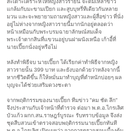
สะเดาะเคราะห์ให้หญิงสาวรายนี้ จะดื่มเหล้าขาว
แกล้มกับมะขามเปียก และสูบบุหรี่ทีเดียวกันหลาย
มวน และจะพยายามถามหญิงสาวและผู้สื่อข่าว ที่นั่ง
อยู่ไม่ห่างจากหญิงสาวรายนี้มากนักอยู่ตลอดว่า
หน้าเหมือนกับพระบรมฉายาลักษณ์สมเด็จ
พระเจ้าตากสินที่แขวนอยู่บนฝาผนังเหนือ เก้าอี้ที่
นายเปี๊ยกนั่งอยู่หรือไม่
หลังทำพิธีจบ นายเปี๊ยก ได้เรียกค่าทำพิธีจากหญิง
สาวรายนั้น 399 บาท และยังบอกด้วยว่าหลังจากนี้
หากชีวิตดีขึ้น ก็ให้หมั่นมาทำบุญที่ตำหนักบ่อยๆ ผล
บุญจะได้ช่วยเสริมดวงชะตา
จากพฤติกรรมของนายเปี๊ยก ทีมข่าว "คม ชัด ลึก"
จึงประสานกับเจ้าหน้าที่ตำรวจ ต่อมา พ.ต.อ.ไกรเลิศ
บัวแก้ว ผกก.สน.ราษฎร์บูรณะ รับทราบข้อมูล จึงส่ง
ชุดสืบสวนเข้าตรวจสอบพฤติกรรมนายเปี๊ยกทันที
พ.ต.อ.ไกรเลิศ เปิดเผยว่า จากการตรวจสอบเบื้องต้น