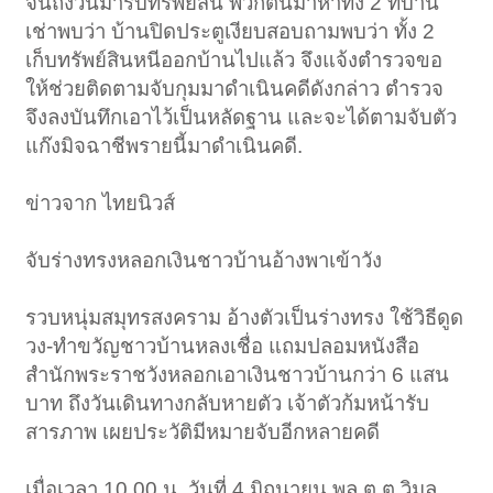
จนถึงวันมารับทรัพย์สิน พวกตนมาหาทั้ง 2 ที่บ้าน
เช่าพบว่า บ้านปิดประตูเงียบสอบถามพบว่า ทั้ง 2
เก็บทรัพย์สินหนีออกบ้านไปแล้ว จึงแจ้งตำรวจขอ
ให้ช่วยติดตามจับกุมมาดำเนินคดีดังกล่าว ตำรวจ
จึงลงบันทึกเอาไว้เป็นหลัดฐาน และจะได้ตามจับตัว
แก๊งมิจฉาชีพรายนี้มาดำเนินคดี.
ข่าวจาก ไทยนิวส์
จับร่างทรงหลอกเงินชาวบ้านอ้างพาเข้าวัง
รวบหนุ่มสมุทรสงคราม อ้างตัวเป็นร่างทรง ใช้วิธีดูด
วง-ทำขวัญชาวบ้านหลงเชื่อ แถมปลอมหนังสือ
สำนักพระราชวังหลอกเอาเงินชาวบ้านกว่า 6 แสน
บาท ถึงวันเดินทางกลับหายตัว เจ้าตัวก้มหน้ารับ
สารภาพ เผยประวัติมีหมายจับอีกหลายคดี
เมื่อเวลา 10.00 น. วันที่ 4 มิถุนายน พล.ต.ต.วิมล