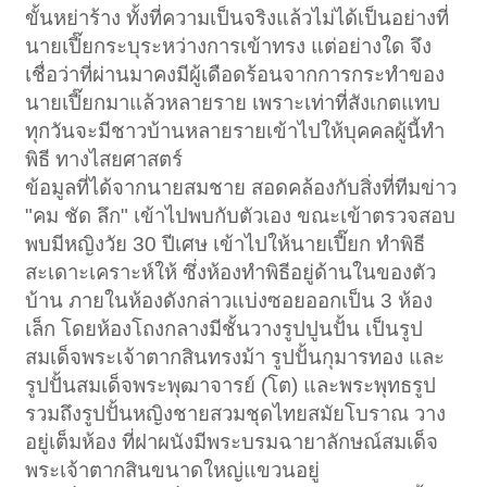
ขั้นหย่าร้าง ทั้งที่ความเป็นจริงแล้วไม่ได้เป็นอย่างที่
นายเปี๊ยกระบุระหว่างการเข้าทรง แต่อย่างใด จึง
เชื่อว่าที่ผ่านมาคงมีผู้เดือดร้อนจากการกระทำของ
นายเปี๊ยกมาแล้วหลายราย เพราะเท่าที่สังเกตแทบ
ทุกวันจะมีชาวบ้านหลายรายเข้าไปให้บุคคลผู้นี้ทำ
พิธี ทางไสยศาสตร์
ข้อมูลที่ได้จากนายสมชาย สอดคล้องกับสิ่งที่ทีมข่าว
"คม ชัด ลึก" เข้าไปพบกับตัวเอง ขณะเข้าตรวจสอบ
พบมีหญิงวัย 30 ปีเศษ เข้าไปให้นายเปี๊ยก ทำพิธี
สะเดาะเคราะห์ให้ ซึ่งห้องทำพิธีอยู่ด้านในของตัว
บ้าน ภายในห้องดังกล่าวแบ่งซอยออกเป็น 3 ห้อง
เล็ก โดยห้องโถงกลางมีชั้นวางรูปปูนปั้น เป็นรูป
สมเด็จพระเจ้าตากสินทรงม้า รูปปั้นกุมารทอง และ
รูปปั้นสมเด็จพระพุฒาจารย์ (โต) และพระพุทธรูป
รวมถึงรูปปั้นหญิงชายสวมชุดไทยสมัยโบราณ วาง
อยู่เต็มห้อง ที่ฝาผนังมีพระบรมฉายาลักษณ์สมเด็จ
พระเจ้าตากสินขนาดใหญ่แขวนอยู่