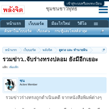
เข้าสู่ระบบหรือลงทะเบียน
ชุมชนชาวพุทธ
หน้าแรก
มีอะไรใหม่
วิดีโอ
เว็บบอร์ด
ค้นหาในเว็บบอร์ด
เรื่องเด่น
กระทู้และโพสต์ล่าสุด
หน้าแรก
เว็บบอร์ด
พลังจิต
ดูดวง และ ทำนายฝัน
รวมข่าว..จับร่างทรงปลอม ยังมีอีกเยอะ
แท็ก:
เพิ่มแท็ก
ซน
Active Member
รวมข่าวร่างทรงถูกดำเนินคดี จากหนังสือพิมพ์ต่างๆ