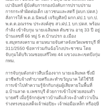
เปาอินทร์ ผู้บังคับการกองบังคับการปราบปราม
การกระทำผิดต่อเด็ก เยาวชนและสตรี (ผบก.ปดส.)
สั่งการให้ พ.ต.อ.นิพนธ์ เจริญศิลป์ ผกก.ฝป.1 บก.ป.
พ.ต.ต.อณรรฆ ประสงค์สุข สว.ฝป.1 บก.ปดส. พร้อม
กำลัง เข้าจับกุม นายเฉลิมพล ตันชวน อายุ 33 ปี อยู่
บ้านเลขที่ 66 หมู่ 5 ต.บ้านปรก อ.เมือง
จ.สมุทรสงคราม ตามหมายจับศาลจังหวัดเพชรบุรี ที่
311/2550 ข้อหาร่วมกันฉ้อโกงประชาชน โดย
จับกุมได้บริเวณซอยเสรีไทย 44 แขวงและเขตบึงกุ่ม
กทม.
การจับกุมดังกล่าวสืบเนื่องจาก นายเฉลิมพล ซึ่งมี
อาชีพรับจ้างทำบายศรีและทำขวัญนาค ได้ใช้วิธี
การเข้าไปทำความรู้จักกับกลุ่มผู้เสียหายในพื้นที่
อ.บ้านลาด จ.เพชรบุรี ด้วยการเข้าไปช่วยสอนทำ
บายศรี เมื่อรู้จักกลุ่มชาวบ้านดีแล้วจะอ้างตัวว่าเป็น
ร่างทรงของเสด็จเจ้าพ่อปิยะ เจ้าพ่อมือเหล็ก หรือฤษี