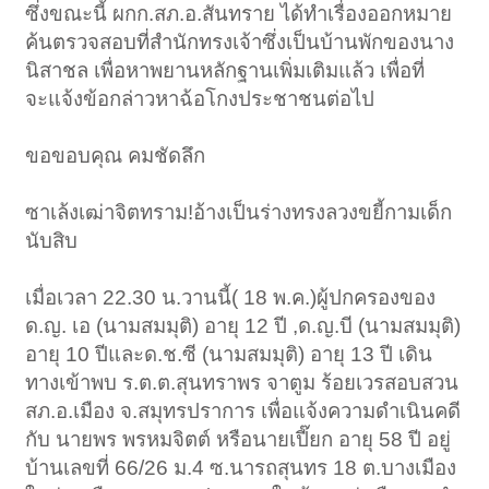
ซึ่งขณะนี้ ผกก.สภ.อ.สันทราย ได้ทำเรื่องออกหมาย
ค้นตรวจสอบที่สำนักทรงเจ้าซึ่งเป็นบ้านพักของนาง
นิสาชล เพื่อหาพยานหลักฐานเพิ่มเติมแล้ว เพื่อที่
จะแจ้งข้อกล่าวหาฉ้อโกงประชาชนต่อไป
ขอขอบคุณ คมชัดลึก
ซาเล้งเฒ่าจิตทราม!อ้างเป็นร่างทรงลวงขยี้กามเด็ก
นับสิบ
เมื่อเวลา 22.30 น.วานนี้( 18 พ.ค.)ผู้ปกครองของ
ด.ญ. เอ (นามสมมุติ) อายุ 12 ปี ,ด.ญ.บี (นามสมมุติ)
อายุ 10 ปีและด.ช.ซี (นามสมมุติ) อายุ 13 ปี เดิน
ทางเข้าพบ ร.ต.ต.สุนทราพร จาตูม ร้อยเวรสอบสวน
สภ.อ.เมือง จ.สมุทรปราการ เพื่อแจ้งความดำเนินคดี
กับ นายพร พรหมจิตต์ หรือนายเปี๊ยก อายุ 58 ปี อยู่
บ้านเลขที่ 66/26 ม.4 ซ.นารถสุนทร 18 ต.บางเมือง