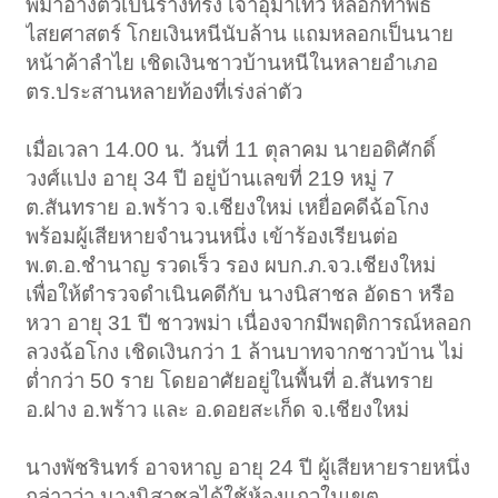
พม่าอ้างตัวเป็นร่างทรง เจ้าอุมาเทวี หลอกทำพิธี
ไสยศาสตร์ โกยเงินหนีนับล้าน แถมหลอกเป็นนาย
หน้าค้าลำไย เชิดเงินชาวบ้านหนีในหลายอำเภอ
ตร.ประสานหลายท้องที่เร่งล่าตัว
เมื่อเวลา 14.00 น. วันที่ 11 ตุลาคม นายอดิศักดิ์
วงศ์แปง อายุ 34 ปี อยู่บ้านเลขที่ 219 หมู่ 7
ต.สันทราย อ.พร้าว จ.เชียงใหม่ เหยื่อคดีฉ้อโกง
พร้อมผู้เสียหายจำนวนหนึ่ง เข้าร้องเรียนต่อ
พ.ต.อ.ชำนาญ รวดเร็ว รอง ผบก.ภ.จว.เชียงใหม่
เพื่อให้ตำรวจดำเนินคดีกับ นางนิสาชล อัดธา หรือ
หวา อายุ 31 ปี ชาวพม่า เนื่องจากมีพฤติการณ์หลอก
ลวงฉ้อโกง เชิดเงินกว่า 1 ล้านบาทจากชาวบ้าน ไม่
ต่ำกว่า 50 ราย โดยอาศัยอยู่ในพื้นที่ อ.สันทราย
อ.ฝาง อ.พร้าว และ อ.ดอยสะเก็ด จ.เชียงใหม่
นางพัชรินทร์ อาจหาญ อายุ 24 ปี ผู้เสียหายรายหนึ่ง
กล่าวว่า นางนิสาชลได้ใช้ห้องแถวในเขต