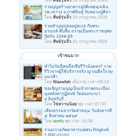
โดย
ศิษย์รุ่นจิ๋ว
30 กรกฎาคม 2026
ร่วมบุญสร้างอาคารอุบัติเหตุฉุกเฉิน
รพ.เขาวง จ.กาฬสินธุ์ กับหลวงปู่ศิลา
โดย
ศิษย์รุ่นจิ๋ว
29 กรกฎาคม 2026
ร่วมทําบุญปล่อยปูทะเล กับพระ
อานนท์ สีปลื้ม ถวายเป็นพระราชกุศล
ปิดรับ 12สค.69
โดย
ศิษย์รุ่นจิ๋ว
31 กรกฎาคม 2026
เข้าชมมาก
ทำไมวันนี้คนถึงเชื่อรีวิวน้อยลง? รวม
รีวิวจากผู้ใช้บริการจริง ญาณฮีลใจ by
แมวฟ้า
โดย
Maewfah
เมื่อวาน เวลา 00:13
ขอเชิญร่วมบุญเป็นเจ้าภาพกระเบื้อง
มุงหลังคากุฏิสงฆ์ วัดล่องกะเบา
อ.อินทร์บุรี...
โดย
ไข่หวานน้อย
พุธ เวลา 07:30
เสียงธรรมจากวัดท่าขนุน วันอังคารที่
๔ สิงหาคม ๒๕๖๙
โดย
iamfu
พุธ เวลา 10:36
ร่วมถวายภัตตาหารแด่พระภิกษุสงฆ์
1,000 กว่ารูป...