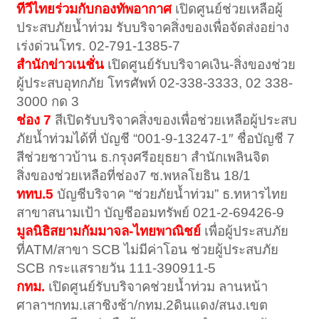
ทีวีไทยร่วมกับกองทัพอากาศ
เปิดศูนย์ช่วยเหลือผู้
ประสบภัยน้ำท่วม รับบริจาคสิ่งของเพื่อจัดส่งอย่าง
เร่งด่วนโทร. 02-791-1385-7
สำนักข่าวเนชั่น
เปิดศูนย์รับบริจาคเงิน-สิ่งของช่วย
ผู้ประสบอุทกภัย โทรศัพท์ 02-338-3333, 02 338-
3000 กด 3
ช่อง 7
สีเปิดรับบริจาคสิ่งของเพื่อช่วยเหลือผู้ประสบ
ภัยนํ้าท่วมได้ที่ บัญชี “001-9-13247-1″ ชื่อบัญชี 7
สีช่วยชาวบ้าน ธ.กรุงศรีอยุธยา สำนักเพลินจิต
สิ่งของช่วยเหลือที่ช่อง7 ซ.พหลโยธิน 18/1
ททบ.5
บัญชีบริจาค “ช่วยภัยน้ำท่วม” ธ.ทหารไทย
สาขาสนามเป้า บัญชีออมทรัพย์ 021-2-69426-9
มูลนิธิสยามกัมมาจล-ไทยพาณิชย์
เพื่อผู้ประสบภัย
ที่ATM/สาขา SCB ไม่มีค่าโอน ช่วยผู้ประสบภัย
SCB กระแสรายวัน 111-390911-5
กทม.
เปิดศูนย์รับบริจาคช่วยน้ำท่วม ลานหน้า
ศาลาฯกทม.เสาชิงช้า/กทม.2ดินแดง/สนง.เขต