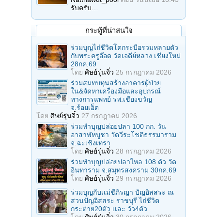
รับครับ…
กระทู้ที่น่าสนใจ
ร่วมบุญไถ่ชีวิตโคกระบือรวมหลายตัว
กับพระครูอ๊อด วัดเจดีย์หลวง เชียงใหม่
28กค.69
โดย
ศิษย์รุ่นจิ๋ว
25 กรกฎาคม 2026
ร่วมสมทบทุนสร้างอาคารผู้ป่วย
ใน&จัดหาเครื่องมือและอุปกรณ์
ทางการแพทย์ รพ.เชียงขวัญ
จ.ร้อยเอ็ด
โดย
ศิษย์รุ่นจิ๋ว
27 กรกฎาคม 2026
ร่วมทําบุญปล่อยปลา 100 กก. วัน
อาสาฬหบูชา วัดวีระโชติธรรมาราม
จ.ฉะเชิงเทรา
โดย
ศิษย์รุ่นจิ๋ว
28 กรกฎาคม 2026
ร่วมทําบุญปล่อยปลาไหล 108 ตัว วัด
อินทาราม จ.สมุทรสงคราม 30กค.69
โดย
ศิษย์รุ่นจิ๋ว
29 กรกฎาคม 2026
ร่วมบุญกับเเม่ชีภิรญา ปัญอิสสระ ณ
สวนปัญอิสสระ ราชบุรี ไถ่ชีวิต
กระต่าย20ตัว เเละ วัว4ตัว