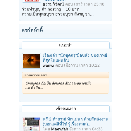
ธรรมวิวัฒน์
ตอบ
เสาร์ เวลา 23:48
ร่วมทำบุญ ค่า hosting = 10 บาท
ถวายเป็นพุทธบูชา ธรรมบูชา สังฆบูชา…
แชร์หน้านี้
แนะนำ
เรื่องเล่า "นักขุดกรุ"มือขลัง ขมังเวทย์
ที่สุดในแผ่นดิน
wanwi
ตอบ
เมื่อวาน เวลา 10:22
Khamphee said:
↑
วัตถุมงคล ถือเป็น สิ่งมงคล สักการะอย่างหนึ่ง
แต่ ที่ เป็น…
เข้าชมมาก
ฟรี 2 คำถาม! ทักแม่นๆ ด้วยสีพลังงาน
(บอกแค่สีที่ใช่ รู้เรื่องหมด)...
โดย
Maewfah
อังคาร เวลา 04:33