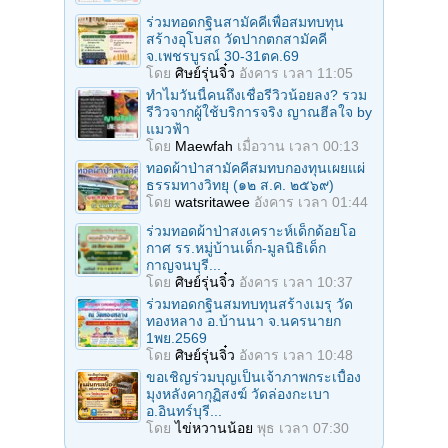
ร่วมทอดกฐินสามัคคีเพื่อสมทบทุน
สร้างอุโบสถ วัดปากตกสามัคคี
จ.เพชรบูรณ์ 30-31ตค.69
โดย
ศิษย์รุ่นจิ๋ว
อังคาร เวลา 11:05
ทำไมวันนี้คนถึงเชื่อรีวิวน้อยลง? รวม
รีวิวจากผู้ใช้บริการจริง ญาณฮีลใจ by
แมวฟ้า
โดย
Maewfah
เมื่อวาน เวลา 00:13
ทอดผ้าป่าสามัคคีสมทบกองทุนเผยแผ่
ธรรมทางวิทยุ (๑๒ ส.ค. ๒๕๖๙)
โดย
watsritawee
อังคาร เวลา 01:44
ร่วมทอดผ้าป่าสงเคราะห์เด็กด้อยโอ
กาศ รร.หมู่บ้านเด็ก-มูลนิธิเด็ก
กาญจนบุรี...
โดย
ศิษย์รุ่นจิ๋ว
อังคาร เวลา 10:37
ร่วมทอดกฐินสมทบทุนสร้างเมรุ วัด
ทองหลาง อ.บ้านนา จ.นครนายก
1พย.2569
โดย
ศิษย์รุ่นจิ๋ว
อังคาร เวลา 10:48
ขอเชิญร่วมบุญเป็นเจ้าภาพกระเบื้อง
มุงหลังคากุฏิสงฆ์ วัดล่องกะเบา
อ.อินทร์บุรี...
โดย
ไข่หวานน้อย
พุธ เวลา 07:30