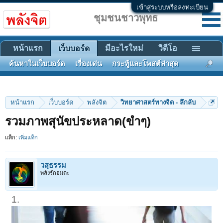
เข้าสู่ระบบหรือลงทะเบียน
ชุมชนชาวพุทธ
หน้าแรก
มีอะไรใหม่
วิดีโอ
เว็บบอร์ด
ค้นหาในเว็บบอร์ด
เรื่องเด่น
กระทู้และโพสต์ล่าสุด
หน้าแรก
เว็บบอร์ด
พลังจิต
วิทยาศาสตร์ทางจิต - ลึกลับ
รวมภาพสุนัขประหลาด(ขำๆ)
แท็ก:
เพิ่มแท็ก
วสุธรรม
พลังรักอมตะ
1.