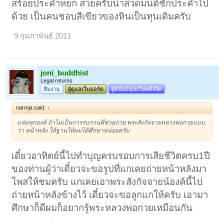
สร้อยประคำหยก สวยครับน่าสวดมนต์ชักประคำไป
ด้วย เป็นคนชอบสีเขียวของหินเป็นทุนเดิมครับ
9 กุมภาพันธ์ 2011
joni_buddhist
Legal returns
ทีมงาน
ผู้ดูแลเว็บบอร์ด
ผู้สนับสนุนเว็บพลังจิต
narmja said:
↑
แจ่มทุกองค์ ถ้าไม่เป็นการรบกวนพี่ช่วยถ่าย พระสังกัจจายหลวงพ่อกวยแบบ
ว่า หน้าหลัง ใต้ฐานให้ผมได้ศึกษาหน่อยครับ
เดี๋ยวอาทิตย์นี้ไปทำบุญครบรอบการเสียชีวิตครบ1ปี
ของท่านผู้ว่าเดี๋ยวจะขอรูปที่แกเคยถ่ายหน้าหลังมา
โพสให้ชมครับ แกเคยเอาพระสังกัจจายน์องค์นี้ไป
ถ่ายหน้าหลังข้างไว้ เดี๋ยวจะขอลูกแกให้ครับ เอามา
ศึกษาก็ดีผมก็อยากรู้พระหลวงพ่อกวยเหมือนกัน