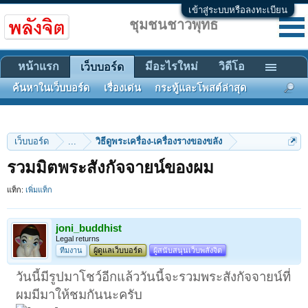
เข้าสู่ระบบหรือลงทะเบียน
ชุมชนชาวพุทธ
หน้าแรก
มีอะไรใหม่
วิดีโอ
เว็บบอร์ด
ค้นหาในเว็บบอร์ด
เรื่องเด่น
กระทู้และโพสต์ล่าสุด
เว็บบอร์ด
...
วิธีดูพระเครื่อง-เครื่องรางของขลัง
รวมมิตพระสังกัจจายน์ของผม
แท็ก:
เพิ่มแท็ก
joni_buddhist
Legal returns
ทีมงาน
ผู้ดูแลเว็บบอร์ด
ผู้สนับสนุนเว็บพลังจิต
วันนี้มีรูปมาโชว์อีกแล้ววันนี้จะรวมพระสังกัจจายน์ที่
ผมมีมาให้ชมกันนะครับ