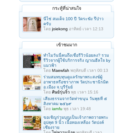
กระทู้ที่น่าสนใจ
นี่ไช่ สมเด็จ 100 ปี วัดระฆัง รึป่าว
ครับ
โดย
joiekong
อาทิตย์ เวลา 12:13
เข้าชมมาก
ทำไมวันนี้คนถึงเชื่อรีวิวน้อยลง? รวม
รีวิวจากผู้ใช้บริการจริง ญาณฮีลใจ by
แมวฟ้า
โดย
Maewfah
พฤหัสบดี เวลา 00:13
ร่วมสมทบทุนดูแลรักษาพระสงฆ์ผู้
อาพาธหรือชราภาพ วัดประชานิรมิต
อ.เมือง จ.บุรีรัมย์
โดย
ศิษย์รุ่นจิ๋ว
พุธ เวลา 15:16
เสียงธรรมจากวัดท่าขนุน วันพุธที่ ๕
สิงหาคม ๒๕๖๙
โดย
iamfu
พุธ เวลา 19:48
ขอเชิญร่วมบุญเป็นเจ้าภาพถวายพระ
อุปคุต 9 นิ้ว เนื้อทองเหลือง วัดปงค์
เชียงราย
โดย
ไข่หวานน้อย
พฤหัสบดี เวลา