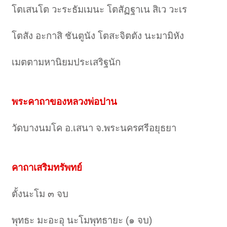
โตเสนโต วะระธัมเมนะ โตสัฏฐาเน สิเว วะเร
โตสัง อะกาสิ ชันตูนัง โตสะจิตตัง นะมามิหัง
เมตตามหานิยมประเสริฐนัก
พระคาถาของหลวงพ่อปาน
วัดบางนมโค อ.เสนา จ.พระนครศรีอยุธยา
คาถาเสริมทรัพทย์
ตั้งนะโม ๓ จบ
พุทธะ มะอะอุ นะโมพุทธายะ (๑ จบ)