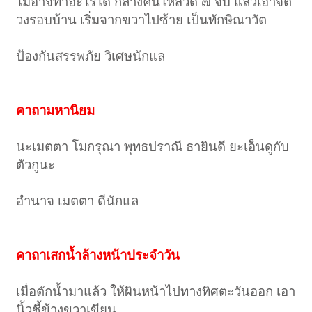
ไม่อาจทำอะไรได้ กลางคืนให้สวด ๗ จบ แล้วเอาจิต
วงรอบบ้าน เริ่มจากขวาไปซ้าย เป็นทักษิณาวัต
ป้องกันสรรพภัย วิเศษนักแล
คาถามหานิยม
นะเมตตา โมกรุณา พุทธปราณี ธายินดี ยะเอ็นดูกับ
ตัวกูนะ
อำนาจ เมตตา ดีนักแล
คาถาเสกน้ำล้างหน้าประจำวัน
เมื่อตักน้ำมาแล้ว ให้ผินหน้าไปทางทิศตะวันออก เอา
นิ้วชี้ข้างขวาเขียน