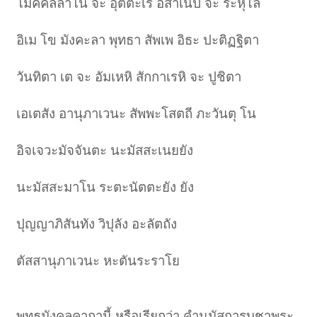
โมคคัลลาโน จะ อุตตะเร อิสาเนปิ จะ ระหุโล
อิเม โข มังคะลา พุทธา สัพเพ อิธะ ปะติฏฐิตา
วันทิตา เต จะ อัมเหหิ สักกาเรหิ จะ ปูชิตา
เอเตสัง อานุภาเวนะ สัพพะโสตถี ภะวันตุ โน
อิจเจวะมัจจันตะ นะมัสสะเนยยัง
นะมัสสะมาโน ระตะนัตตะยัง ยัง
ปุญญาภิสันทัง วิปุลัง อะลัตถัง
ตัสสานุภาเวนะ หะตันระราโย
พุทธมังคลคาถานี้ หรือเรียกว่า คำนมัสการบูชาพระ