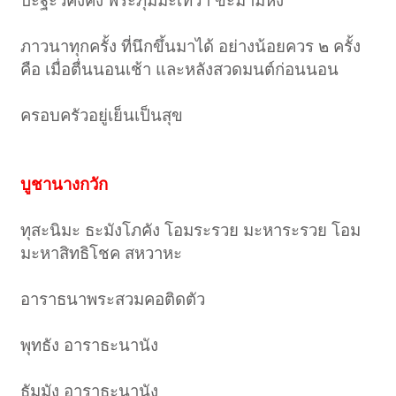
ปะฐะวีคงคง พระภุมมะเทวา ขะมามิหัง
ภาวนาทุกครั้ง ที่นึกขึ้นมาได้ อย่างน้อยควร ๒ ครั้ง
คือ เมื่อตื่นนอนเช้า และหลังสวดมนต์ก่อนนอน
ครอบครัวอยู่เย็นเป็นสุข
บูชานางกวัก
ทุสะนิมะ ธะมังโภคัง โอมระรวย มะหาระรวย โอม
มะหาสิทธิโชค สหวาหะ
อาราธนาพระสวมคอติดตัว
พุทธัง อาราธะนานัง
ธัมมัง อาราธะนานัง