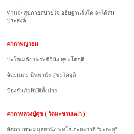
ท่านจะสุขกายสบายใจ อธิษฐานสิ่งใด จะได้สม
ประสงค์
คาถาพญายม
ปะโตเมตัง ปะระชีวินัง สุขะโตจุติ
จิตะเมตะ นิพพานัง สุขะโตจุติ
ป้องกันภัยพิบัติทั้งปวง
คาถาหลวงปู่ศุข ( วัดมะขามเฒ่า )
สัตถา เทวะมนุสสานัง พุทโธ ภะคะวาติ “มะอะอุ”