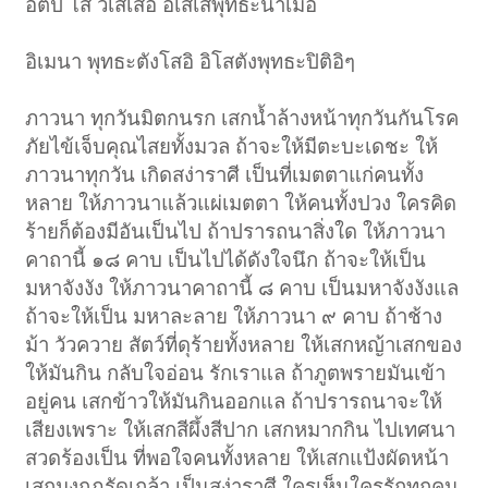
อิติปิ โส วิเสเสอิ อิเสเสพุทธะนาเมอิ
อิเมนา พุทธะตังโสอิ อิโสตังพุทธะปิติอิๆ
ภาวนา ทุกวันมิตกนรก เสกน้ำล้างหน้าทุกวันกันโรค
ภัยไข้เจ็บคุณไสยทั้งมวล ถ้าจะให้มีตะบะเดชะ ให้
ภาวนาทุกวัน เกิดสง่าราศี เป็นที่เมตตาแก่คนทั้ง
หลาย ให้ภาวนาแล้วแผ่เมตตา ให้คนทั้งปวง ใครคิด
ร้ายก็ต้องมีอันเป็นไป ถ้าปรารถนาสิ่งใด ให้ภาวนา
คาถานี้ ๑๘ คาบ เป็นไปได้ดังใจนึก ถ้าจะให้เป็น
มหาจังงัง ให้ภาวนาคาถานี้ ๘ คาบ เป็นมหาจังงังแล
ถ้าจะให้เป็น มหาละลาย ให้ภาวนา ๙ คาบ ถ้าช้าง
ม้า วัวควาย สัตว์ที่ดุร้ายทั้งหลาย ให้เสกหญ้าเสกของ
ให้มันกิน กลับใจอ่อน รักเราแล ถ้าภูตพรายมันเข้า
อยู่คน เสกข้าวให้มันกินออกแล ถ้าปรารถนาจะให้
เสียงเพราะ ให้เสกสีผึ้งสีปาก เสกหมากกิน ไปเทศนา
สวดร้องเป็น ที่พอใจคนทั้งหลาย ให้เสกแป้งผัดหน้า
เสกมงกุฎรัดเกล้า เป็นสง่าราศี ใครเห็นใครรักทุกคน