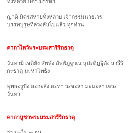
ทั้งหลาย บิดา มารดา
ญาติ มิตรสหายทั้งหลาย เจ้ากรรมนายเวร
บรรพบุรุษที่ล่วงลับไปแล้ว ทุกท่าน
คาถาไหว้พระบรมสารีริกธาตุ
วันทามิ เจติยัง สัพพัง สัพพัฏฐาเน สุปะติฏฐิตัง สารีริ
กะธาตุ มะหาโพธิง
พุทธะรูปัง สะกะลัง สะทา วะจะสา มะนะสา เจวะ
วันทา
คาถาบูชาพระบรมสารีริกธาตุ
ว่า นะโม ๓ จบ