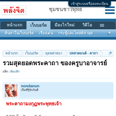
เข้าสู่ระบบหรือลงทะเบียน
ชุมชนชาวพุทธ
หน้าแรก
มีอะไรใหม่
วิดีโอ
เว็บบอร์ด
ค้นหาในเว็บบอร์ด
เรื่องเด่น
กระทู้และโพสต์ล่าสุด
หน้าแรก
เว็บบอร์ด
พุทธศาสนา
บทสวดมนต์ - คาถา
รวมสุดยอดพระคาถา ของครูบาอาจารย์
แท็ก:
เพิ่มแท็ก
nondanun
เป็นที่รู้จักกันดี
พระคาถามงกุฎพระพุทธเจ้า