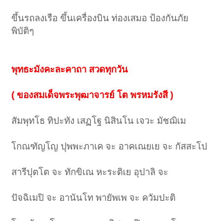
ขึ้นรถลงเรือ ขึ้นเครื่องบิน ท่องเสมอ ป้องกันภัย
พิบัติๆ
พุทธะมังคะละคาถา สวดทุกวัน
( ของสมเด็จพระพุฒาจารย์ โต พรหมรังสี )
สัมพุทโธ ทิปะทัง เสฏโฐ นิสินโน เจวะ มัชฌิเม
โกณฑัญโญ ปุพพะภาเค จะ อาคเณยเย จะ กัสสะโป
สารีปุตโต จะ ทักขิเณ หะระติเย อุปาลิ จะ
ปัจฉิเมปิ จะ อานันโท พายัพเพ จะ ควัมปะติ