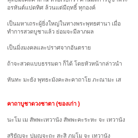
อรหันต์แปดทิศ ล้วนแต่มีฤทธิ์ ทุกองค์
เป็นมหาเถระผู้ยิ่งใหญ่ในทางพระพุทธศานา เมื่อ
ทำการสวดบูชาแล้ว ย่อมจะมีลาภผล
เป็นมิ่งมงคลและปราศจากอันตราย
ถ้าจะสวดแบบธรรมดา ก็ได้ โดยหัวหน้ากล่าวนำ
หันทะ มะยัง พุทธะมังคะละคาถาโย ภะณามะ เส
คาถาบูชาดวงชาตา (ของเก่า )
นะโม เม สัพพะเทวานัง สัพพะคะระหะ จะ เทวานัง
สุริยัญจะ ปุมุญจะถะ สะสิ ภุมโม จะ เทวานัง