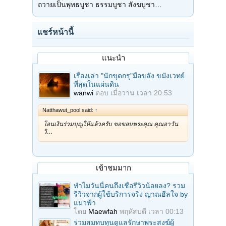
ถวายเป็นพุทธบูชา ธรรมบูชา สังฆบูชา…
แชร์หน้านี้
แนะนำ
เรื่องเล่า "นักขุดกรุ"มือขลัง ขมังเวทย์
ที่สุดในแผ่นดิน
wanwi
ตอบ
เมื่อวาน เวลา 20:53
Natthawut_pool said:
↑
โอนเงินร่วมบุญให้แล้วครับ ขอขอบพระคุณ คุณอาวัน
วิ…
เข้าชมมาก
ทำไมวันนี้คนถึงเชื่อรีวิวน้อยลง? รวม
รีวิวจากผู้ใช้บริการจริง ญาณฮีลใจ by
แมวฟ้า
โดย
Maewfah
พฤหัสบดี เวลา 00:13
ร่วมสมทบทุนดูแลรักษาพระสงฆ์ผู้