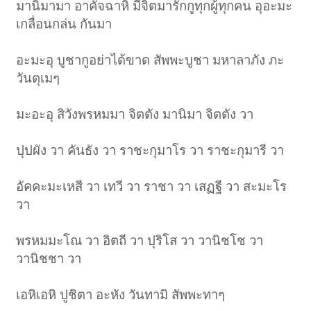
มานิมามา อาคัจฉาหิ มีจิตมารักกูทุกผู้ทุกคน อุอะมะ
เกลื่อนกล่น กันมา
อะมะอุ บูชากูอย่าได้ขาด สัพพะบูชา มหาลาภัง ภะ
วันตุเมๆ
มะอะอุ สิวังพรหมมา จิตตัง มานิมา จิตตัง วา
ปุปผัง วา คันธัง วา ราชะกุมาโร วา ราชะกุมารี วา
อัคคะมะเหสี วา เทวี วา ราชา วา เสฏฐี วา สะมะโร
วา
พรหมมะโณ วา อิตถี วา ปุริโส วา วานิชโช วา
วานิชชา วา
เอหิเอหิ ปูชิตา อะหัง วันทามิ สัพพะทาๆ