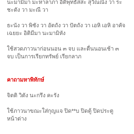
นะมามีมา มะหาลาภา อิติพุทธัสสะ สุวัณณัง วา ระ
ชะตัง วา มะณี วา
ธะนัง วา พิชัง วา อัตถัง วา ปัตถัง วา เอหิ เอหิ อาคัจ
เฉยยะ อิติมีมา นะมามิหัง
ใช้สวดภาวนาก่อนนอน ๓ จบ และตื่นนอนเช้า ๓
จบ เป็นการเรียกทรัพย์ เรียกลาภ
คาถามหาพิทักษ์
จิตติ วิตัง นะกรึง คะรัง
ใช้ภาวนาขณะใส่กุญแจ ปิด**บ ปิดตู้ ปิดประตู
หน้าต่าง