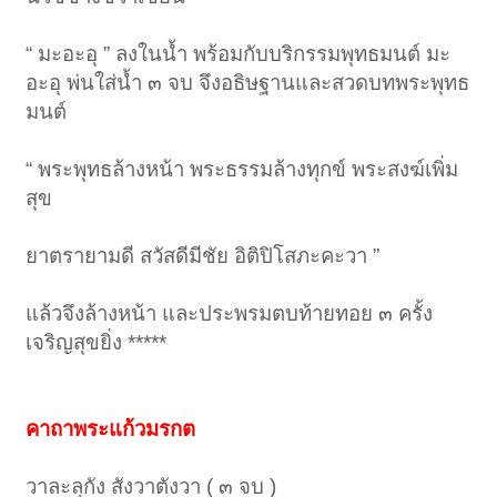
“ มะอะอุ ” ลงในน้ำ พร้อมกับบริกรรมพุทธมนต์ มะ
อะอุ พ่นใส่น้ำ ๓ จบ จึงอธิษฐานและสวดบทพระพุทธ
มนต์
“ พระพุทธล้างหน้า พระธรรมล้างทุกข์ พระสงฆ์เพิ่ม
สุข
ยาตรายามดี สวัสดีมีชัย อิติปิโสภะคะวา ”
แล้วจึงล้างหน้า และประพรมตบท้ายทอย ๓ ครั้ง
เจริญสุขยิ่ง *****
คาถาพระแก้วมรกต
วาละลุกัง สังวาตังวา ( ๓ จบ )