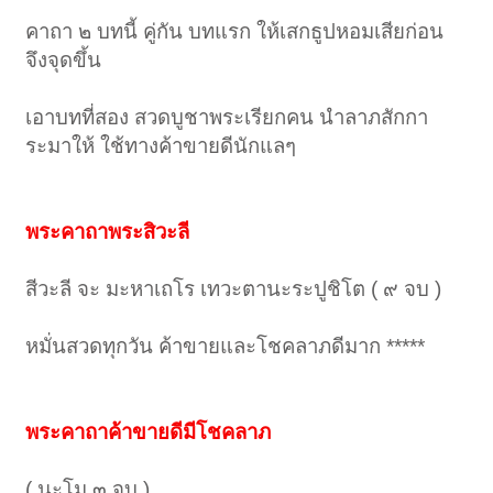
คาถา ๒ บทนี้ คู่กัน บทแรก ให้เสกธูปหอมเสียก่อน
จึงจุดขึ้น
เอาบทที่สอง สวดบูชาพระเรียกคน นำลาภสักกา
ระมาให้ ใช้ทางค้าขายดีนักแลๆ
พระคาถาพระสิวะลี
สีวะลี จะ มะหาเถโร เทวะตานะระปูชิโต ( ๙ จบ )
หมั่นสวดทุกวัน ค้าขายและโชคลาภดีมาก *****
พระคาถาค้าขายดีมีโชคลาภ
( นะโม ๓ จบ )