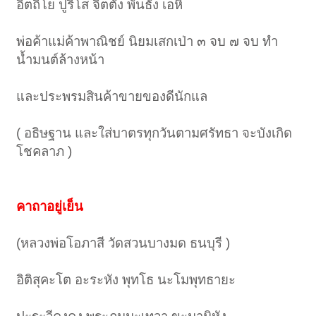
อิตถิโย ปูริโส จิตตัง พันธัง เอหิ
พ่อค้าแม่ค้าพาณิชย์ นิยมเสกเป่า ๓ จบ ๗ จบ ทำ
น้ำมนต์ล้างหน้า
และประพรมสินค้าขายของดีนักแล
( อธิษฐาน และใส่บาตรทุกวันตามศรัทธา จะบังเกิด
โชคลาภ )
คาถาอยู่เย็น
(หลวงพ่อโอภาสี วัดสวนบางมด ธนบุรี )
อิติสุคะโต อะระหัง พุทโธ นะโมพุทธายะ