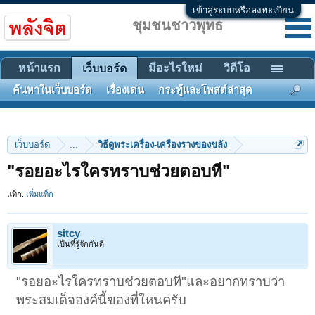
เข้าสู่ระบบหรือลงทะเบียน
ชุมชนชาวพุทธ
หน้าแรก
มีอะไรใหม่
วิดีโอ
เว็บบอร์ด
ค้นหาในเว็บบอร์ด
เรื่องเด่น
กระทู้และโพสต์ล่าสุด
เว็บบอร์ด
...
วิธีดูพระเครื่อง-เครื่องรางของขลัง
"รอยอะไรใครทราบช่วยตอบที"
แท็ก:
เพิ่มแท็ก
sitcy
เป็นที่รู้จักกันดี
"รอยอะไรใครทราบช่วยตอบที"และอยากทราบว่า
พระสมเด็จองค์นี้ของที่ใหนครับ