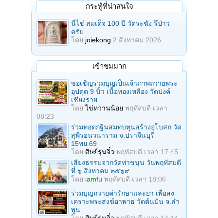
กระทู้ที่น่าสนใจ
นี่ไช่ สมเด็จ 100 ปี วัดระฆัง รึป่าว
ครับ
โดย
joiekong
2 สิงหาคม 2026
เข้าชมมาก
ขอเชิญร่วมบุญเป็นเจ้าภาพถวายพระ
อุปคุต 9 นิ้ว เนื้อทองเหลือง วัดปงค์
เชียงราย
โดย
ไข่หวานน้อย
พฤหัสบดี เวลา
08:23
ร่วมทอดกฐินสมทบทุนสร้างอุโบสถ วัด
สุพีรอนวนาราม จ.ปราจีนบุรี
15พย.69
โดย
ศิษย์รุ่นจิ๋ว
พฤหัสบดี เวลา 17:45
เสียงธรรมจากวัดท่าขนุน วันพฤหัสบดี
ที่ ๖ สิงหาคม ๒๕๖๙
โดย
iamfu
พฤหัสบดี เวลา 18:06
ร่วมบุญถวายค่ารักษาและยา เพื่อสง
เคราะพระสงฆ์อาพาธ วัดต้นปัน จ.ลํา
พูน
โดย
ศิษย์รุ่นจิ๋ว
พฤหัสบดี เวลา 14:14