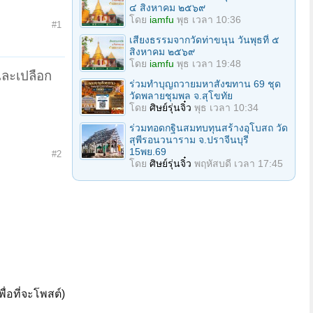
๔ สิงหาคม ๒๕๖๙
โดย
iamfu
พุธ เวลา 10:36
#1
เสียงธรรมจากวัดท่าขนุน วันพุธที่ ๕
สิงหาคม ๒๕๖๙
โดย
iamfu
พุธ เวลา 19:48
นและเปลือก
ร่วมทําบุญถวายมหาสังฆทาน 69 ชุด
วัดพลายชุมพล จ.สุโขทัย
โดย
ศิษย์รุ่นจิ๋ว
พุธ เวลา 10:34
ร่วมทอดกฐินสมทบทุนสร้างอุโบสถ วัด
สุพีรอนวนาราม จ.ปราจีนบุรี
15พย.69
#2
โดย
ศิษย์รุ่นจิ๋ว
พฤหัสบดี เวลา 17:45
ื่อที่จะโพสต์)