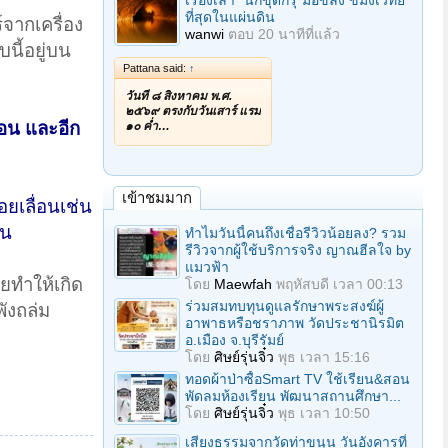
เรื่องเล่า "นักขุดกรุ"มือขลัง ขมังเวทย์
ที่สุดในแผ่นดิน
จากเครื่อง
wanwi
ตอบ
20 นาทีที่แล้ว
นี้อยู่บน
Pattana said:
↑
วันที่ ๘ สิงหาคม พ.ศ.
๒๕๖๙ ตรงกับวันเสาร์ แรม
ก่อน และอีก
๑๐ ค่ำ…
เข้าชมมาก
อยเลื่อนเช่น
ิน
ทำไมวันนี้คนถึงเชื่อรีวิวน้อยลง? รวม
รีวิวจากผู้ใช้บริการจริง ญาณฮีลใจ by
แมวฟ้า
คยทำให้เกิด
โดย
Maewfah
พฤหัสบดี เวลา 00:13
ร่วมสมทบทุนดูแลรักษาพระสงฆ์ผู้
พังถล่ม
อาพาธหรือชราภาพ วัดประชานิรมิต
อ.เมือง จ.บุรีรัมย์
โดย
ศิษย์รุ่นจิ๋ว
พุธ เวลา 15:16
ทอดผ้าป่าซื้อSmart TV ใช้เรียน&สอน
พัดลมห้องเรียน พัฒนาสถานศึกษา...
โดย
ศิษย์รุ่นจิ๋ว
พุธ เวลา 10:50
เสียงธรรมจากวัดท่าขนุน วันอังคารที่