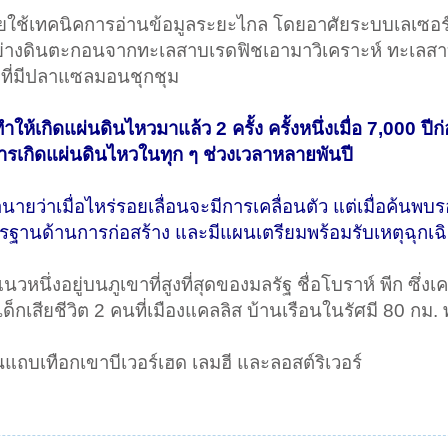
ดยใช้เทคนิคการอ่านข้อมูลระยะไกล โดยอาศัยระบบเลเซอร์
อย่างดินตะกอนจากทะเลสาบเรดฟิชเอามาวิเคราะห์ ทะเลสาบ
่งที่มีปลาแซลมอนชุกชุม
ำให้เกิดแผ่นดินไหวมาแล้ว 2 ครั้ง ครั้งหนึ่งเมื่อ 7,000 ปี
มีการเกิดแผ่นดินไหวในทุก ๆ ช่วงเวลาหลายพันปี
ำนายว่าเมื่อไหร่รอยเลื่อนจะมีการเคลื่อนตัว แต่เมื่อค้นพบร
มาตรฐานด้านการก่อสร้าง และมีแผนเตรียมพร้อมรับเหตุฉุกเฉ
ึ่งอยู่บนภูเขาที่สูงที่สุดของมลรัฐ ชื่อโบราห์ พีก ซึ่งเ
เด็กเสียชีวิต 2 คนที่เมืองแคลลิส บ้านเรือนในรัศมี 80 กม. 
แถบเทือกเขาบีเวอร์เฮด เลมฮี และลอสต์ริเวอร์