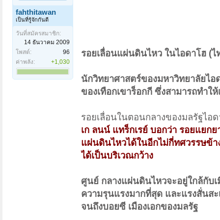
fahthitawan
เป็นที่รู้จักกันดี
วันที่สมัครสมาชิก:
14 ธันวาคม 2009
รอยเลื่อนแผ่นดินไหว ในไอดาโฮ (ไ
โพสต์:
96
ค่าพลัง:
+1,030
นักวิทยาศาสตร์ของมหาวิทยาลัยไอด
ของเทือกเขาร็อกกี ซึ่งสามารถทำให้เ
รอยเลื่อนในตอนกลางของมลรัฐไอดาโ
เก ลนน์ แทร็กเรย์ บอกว่า รอยแยกยาว 
แผ่นดินไหวได้ในอีกไม่กี่ทศวรรษข้
ได้เป็นบริเวณกว้าง
ศูนย์ กลางแผ่นดินไหวจะอยู่ใกล้กับเมื
ความรุนแรงมากที่สุด และแรงสั่นสะเ
จนถึงบอยซี เมืองเอกของมลรัฐ