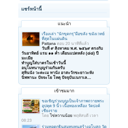
แชร์หน้านี้
แนะนำ
เรื่องเล่า "นักขุดกรุ"มือขลัง ขมังเวทย์
ที่สุดในแผ่นดิน
Pattana
ตอบ
20 นาทีที่แล้ว
วันที่ ๙ สิงหาคม พ.ศ. ๒๕๖๙ ตรงกับ
วันอาทิตย์ แรม ๑๑ ค่ำ เดือนแปดหลัง (๘๘) ปี
มะเมีย
ทำบุญใส่บาตรในเช้าวันนี้
อนุโมทนาบุญร่วมกันครับ
สุทินนัง วะตะเม ทานัง อาสะวักขะยาวะหัง
นิพพานะ ปัจจะโย โหตุ ปัจจุบันเนกาเล…
เข้าชมมาก
ขอเชิญร่วมบุญเป็นเจ้าภาพถวายพระ
อุปคุต 9 นิ้ว เนื้อทองเหลือง วัดปงค์
เชียงราย
โดย
ไข่หวานน้อย
พฤหัสบดี เวลา
08:23
ร่วมทอดกฐินสมทบทุนสร้างอุโบสถ วัด