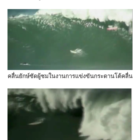
คลื่นยักษ์ซัดผู้ชมในงานการแข่งขันกระดานโต้คลื่น