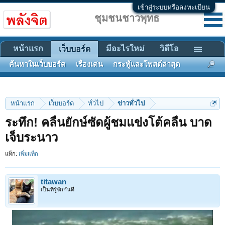
เข้าสู่ระบบหรือลงทะเบียน
ชุมชนชาวพุทธ
หน้าแรก
มีอะไรใหม่
วิดีโอ
เว็บบอร์ด
ค้นหาในเว็บบอร์ด
เรื่องเด่น
กระทู้และโพสต์ล่าสุด
หน้าแรก
เว็บบอร์ด
ทั่วไป
ข่าวทั่วไป
ระทึก! คลื่นยักษ์ซัดผู้ชมแข่งโต้คลื่น บาด
เจ็บระนาว
แท็ก:
เพิ่มแท็ก
titawan
เป็นที่รู้จักกันดี