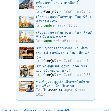
สุพีรอนวนาราม จ.ปราจีนบุรี
15พย.69
โดย
ศิษย์รุ่นจิ๋ว
พฤหัสบดี เวลา 17:45
เสียงธรรมจากวัดท่าขนุน วันศุกร์ที่ ๗
สิงหาคม ๒๕๖๙
โดย
iamfu
ศุกร์ เวลา 16:53
เสียงธรรมจากวัดท่าขนุน วันพฤหัสบดี
ที่ ๖ สิงหาคม ๒๕๖๙
โดย
iamfu
พฤหัสบดี เวลา 18:06
ร่วมบุญถวายค่ารักษาและยา เพื่อสง
เคราะพระสงฆ์อาพาธ วัดต้นปัน จ.ลํา
พูน
โดย
ศิษย์รุ่นจิ๋ว
พฤหัสบดี เวลา 14:14
ร่วมทําบุญบูรณะกุฏิพระ วัดละหาร
อ.บางบัวทอง จ.นนทบุรี
โดย
ศิษย์รุ่นจิ๋ว
พฤหัสบดี เวลา 10:36
ขอเชิญร่วมบุญเป็นเจ้าภาพปั้มน้ำ วัด
ดอนเฟือง อ.เทิง เชียงราย
โดย
ไข่หวานน้อย
พฤหัสบดี เวลา
10:17