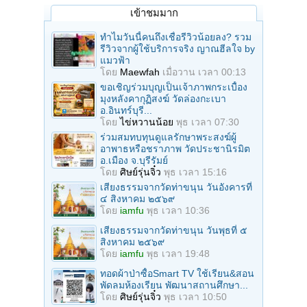
เข้าชมมาก
ทำไมวันนี้คนถึงเชื่อรีวิวน้อยลง? รวม
รีวิวจากผู้ใช้บริการจริง ญาณฮีลใจ by
แมวฟ้า
โดย
Maewfah
เมื่อวาน เวลา 00:13
ขอเชิญร่วมบุญเป็นเจ้าภาพกระเบื้อง
มุงหลังคากุฏิสงฆ์ วัดล่องกะเบา
อ.อินทร์บุรี...
โดย
ไข่หวานน้อย
พุธ เวลา 07:30
ร่วมสมทบทุนดูแลรักษาพระสงฆ์ผู้
อาพาธหรือชราภาพ วัดประชานิรมิต
อ.เมือง จ.บุรีรัมย์
โดย
ศิษย์รุ่นจิ๋ว
พุธ เวลา 15:16
เสียงธรรมจากวัดท่าขนุน วันอังคารที่
๔ สิงหาคม ๒๕๖๙
โดย
iamfu
พุธ เวลา 10:36
เสียงธรรมจากวัดท่าขนุน วันพุธที่ ๕
สิงหาคม ๒๕๖๙
โดย
iamfu
พุธ เวลา 19:48
ทอดผ้าป่าซื้อSmart TV ใช้เรียน&สอน
พัดลมห้องเรียน พัฒนาสถานศึกษา...
โดย
ศิษย์รุ่นจิ๋ว
พุธ เวลา 10:50