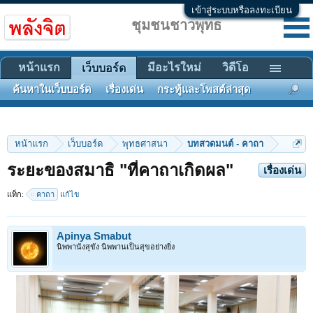
เข้าสู่ระบบหรือลงทะเบียน
ชุมชนชาวพุทธ
หน้าแรก
มีอะไรใหม่
วิดีโอ
เว็บบอร์ด
ค้นหาในเว็บบอร์ด
เรื่องเด่น
กระทู้และโพสต์ล่าสุด
หน้าแรก
เว็บบอร์ด
พุทธศาสนา
บทสวดมนต์ - คาถา
ระยะของสมาธิ "ที่คาถาเกิดผล"
เรื่องเด่น
แท็ก:
คาถา
แก้ไข
Apinya Smabut
นิพพานังสุขัง นิพพานเป็นสุขอย่างยิ่ง