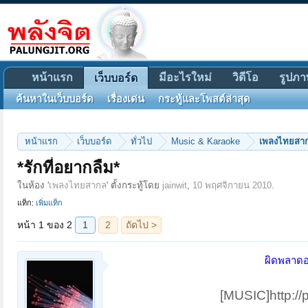
หน้าแรก
มีอะไรใหม่
วิดีโอ
รูปภา
เว็บบอร์ด
ค้นหาในเว็บบอร์ด
เรื่องเด่น
กระทู้และโพสต์ล่าสุด
หน้าแรก
เว็บบอร์ด
ทั่วไป
Music & Karaoke
เพลงไทยสา
หน้า 1 ของ 2
1
2
ถัดไป >
*รักที่อยากลืม*
ในห้อง '
เพลงไทยสากล
' ตั้งกระทู้โดย
jainwit
,
10 พฤศจิกายน 2010
.
แท็ก:
เพิ่มแท็ก
ผิดพลาดอ
[MUSIC]http://