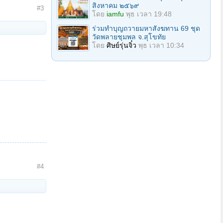
สิงหาคม ๒๕๖๙
#3
โดย
iamfu
พุธ เวลา 19:48
ร่วมทําบุญถวายมหาสังฆทาน 69 ชุด
วัดพลายชุมพล จ.สุโขทัย
โดย
ศิษย์รุ่นจิ๋ว
พุธ เวลา 10:34
#4