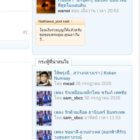
เรื่องเล่า "นักขุดกรุ"มือขลัง ขมังเวทย์
ที่สุดในแผ่นดิน
wanwi
ตอบ
เมื่อวาน เวลา 20:53
Natthawut_pool said:
↑
โอนเงินร่วมบุญให้แล้วครับ
#1
ขอขอบพระคุณ คุณอาวัน
วิ…
กระทู้ที่น่าสนใจ
ให้พรุ่งนี้...สว่างกลางเรา | Kokan
Numsay
โดย
mead
26 กรกฎาคม 2026
เพลง รักเหมือนเหล็กไหล ชรัมภ์ เทพชัย
โดย
sam_sbcc
30 กรกฎาคม 2026
เพลง รักด้วยเลือด ธานินทร์ อินทรเทพ
โดย
sam_sbcc
อาทิตย์ เวลา 11:53
เพลง ช่อมาลี-ยวนย่าเหล่ (ดอกฟ้าที่รัก)
วงสุนทราภรณ์