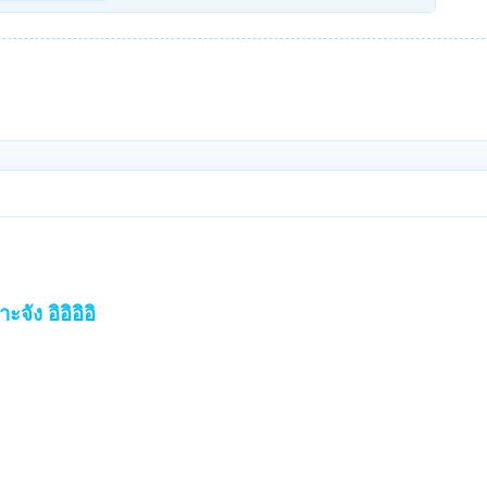
จัง อิอิอิอิ