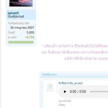
jainwit
เป็นที่รู้จักกันดี
วันที่สมัครสมาชิก:
30 กรกฎาคม 2007
โพสต์:
5,005
ค่าพลัง:
+8,704
* ปลิดปลิว เคว้งคว้าง ชีวิตฉันดั่งใบไม้ที่ห
เธอ จึงต้องมานั่งซึมเหม่อ เพราะรักเธอเพีย
แม้ข้าวที่เขียวยังคานา ฝน
ไฟล์ที่แนบมา:
รักที่อยากลืม_jw.mp3
ขนาดไฟล์:
เปิดดู: