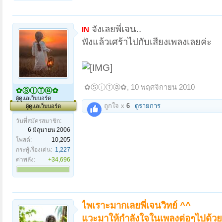
จังเลยพี่เจน..
IN
ฟังแล้วเศร้าไปกับเสียงเพลงเลยค่ะ
✿ⓈⓘⓉⓐ✿
,
10 พฤศจิกายน 2010
✿ⓈⓘⓉⓐ✿
ผู้ดูแลเว็บบอร์ด
ถูกใจ x
6
ดูรายการ
ผู้ดูแลเว็บบอร์ด
วันที่สมัครสมาชิก:
6 มิถุนายน 2006
โพสต์:
10,205
กระทู้เรื่องเด่น:
1,227
ค่าพลัง:
+34,696
ไพเราะมากเลยพี่เจนวิทย์ ^^
แวะมาให้กำลังใจในเพลงต่อๆไปด้ว