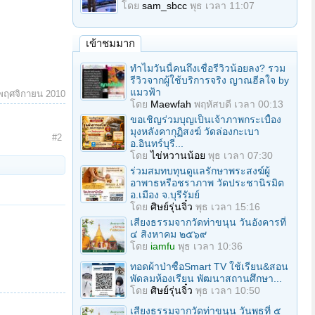
โดย
sam_sbcc
พุธ เวลา 11:07
เข้าชมมาก
ทำไมวันนี้คนถึงเชื่อรีวิวน้อยลง? รวม
รีวิวจากผู้ใช้บริการจริง ญาณฮีลใจ by
แมวฟ้า
พฤศจิกายน 2010
โดย
Maewfah
พฤหัสบดี เวลา 00:13
ขอเชิญร่วมบุญเป็นเจ้าภาพกระเบื้อง
มุงหลังคากุฏิสงฆ์ วัดล่องกะเบา
#2
อ.อินทร์บุรี...
โดย
ไข่หวานน้อย
พุธ เวลา 07:30
ร่วมสมทบทุนดูแลรักษาพระสงฆ์ผู้
อาพาธหรือชราภาพ วัดประชานิรมิต
อ.เมือง จ.บุรีรัมย์
โดย
ศิษย์รุ่นจิ๋ว
พุธ เวลา 15:16
เสียงธรรมจากวัดท่าขนุน วันอังคารที่
๔ สิงหาคม ๒๕๖๙
โดย
iamfu
พุธ เวลา 10:36
ทอดผ้าป่าซื้อSmart TV ใช้เรียน&สอน
พัดลมห้องเรียน พัฒนาสถานศึกษา...
โดย
ศิษย์รุ่นจิ๋ว
พุธ เวลา 10:50
เสียงธรรมจากวัดท่าขนุน วันพุธที่ ๕