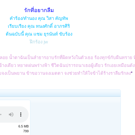
รักที่อยากลืม
คำร้อง/ทำนอง คุณ วิสา คัญทัพ
เรียบเรียง คุณ ทนงศักดิ์ อาภรศิริ
ต้นฉบับนี้ คุณ แซม ยุรนันท์ ขับร้อง
ฝึกร้อง jw
ลุดลอย น้ำตาฉันเป็นลำธารอาบรักที่ผิดหวังในตัวเธอ ร้องทุกข์กับผืนทราย 
งข้างเดียว หยาดฝนพร่างฟ้า ชีวิตฉันปรารถนาเธอผู้เดียว รักเอยเหมือนดัง
เอยจงเป็นพยาน ข้าขอวานจงเมตตา จงช่วยทำให้ใจข้าได้ร้างราลืมรักลง
*
6.5 MB
799