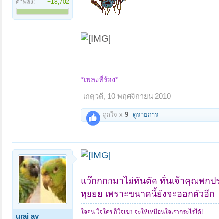
ค่าพลัง:
+18,702
*เพลงที่ร้อง*
เกตุวดี
,
10 พฤศจิกายน 2010
ถูกใจ x
9
ดูรายการ
แว๊กกกกมาไม่ทันตัด ทั่นเจ้าคุณพกปร
หุยยย เพราะขนาดนี้ยังจะออกตัวอีก
ใจคน ใจใคร ก็ใจเขา จะให้เหมือนใจเรากระไรได้!
urai ay