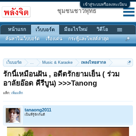
เข้าสู่ระบบหรือลงทะเบียน
ชุมชนชาวพุทธ
หน้าแรก
มีอะไรใหม่
วิดีโอ
เว็บบอร์ด
ค้นหาในเว็บบอร์ด
เรื่องเด่น
กระทู้และโพสต์ล่าสุด
เว็บบอร์ด
...
Music & Karaoke
เพลงไทยสากล
รักนี้เหมือนฝัน , อดีตรักยามเย็น ( ร่วม
อาลัยอ๊อด คีรีบูน) >>>Tanong
แท็ก:
เพิ่มแท็ก
tanaong2011
เป็นที่รู้จักกันดี