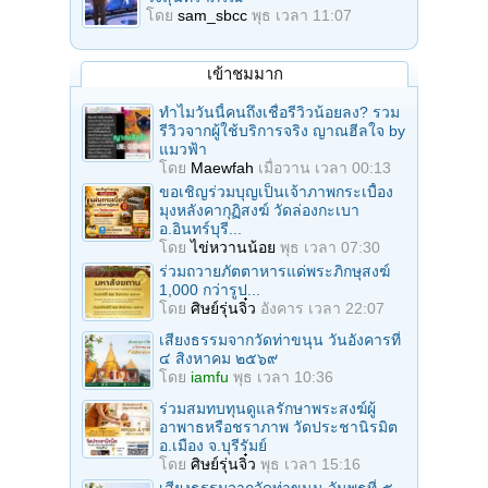
โดย
sam_sbcc
พุธ เวลา 11:07
เข้าชมมาก
ทำไมวันนี้คนถึงเชื่อรีวิวน้อยลง? รวม
รีวิวจากผู้ใช้บริการจริง ญาณฮีลใจ by
แมวฟ้า
โดย
Maewfah
เมื่อวาน เวลา 00:13
ขอเชิญร่วมบุญเป็นเจ้าภาพกระเบื้อง
มุงหลังคากุฏิสงฆ์ วัดล่องกะเบา
อ.อินทร์บุรี...
โดย
ไข่หวานน้อย
พุธ เวลา 07:30
ร่วมถวายภัตตาหารแด่พระภิกษุสงฆ์
1,000 กว่ารูป...
โดย
ศิษย์รุ่นจิ๋ว
อังคาร เวลา 22:07
เสียงธรรมจากวัดท่าขนุน วันอังคารที่
๔ สิงหาคม ๒๕๖๙
โดย
iamfu
พุธ เวลา 10:36
ร่วมสมทบทุนดูแลรักษาพระสงฆ์ผู้
อาพาธหรือชราภาพ วัดประชานิรมิต
อ.เมือง จ.บุรีรัมย์
โดย
ศิษย์รุ่นจิ๋ว
พุธ เวลา 15:16