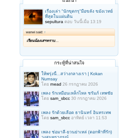
แนะนำ
เรื่องเล่า "นักขุดกรุ"มือขลัง ขมังเวทย์
ที่สุดในแผ่นดิน
sepultura
ตอบ
วันนี้เมื่อ 13:19
wanwi said:
↑
เรียนน้องเสฯทราบ
…
กระทู้ที่น่าสนใจ
ให้พรุ่งนี้...สว่างกลางเรา | Kokan
Numsay
โดย
mead
26 กรกฎาคม 2026
เพลง รักเหมือนเหล็กไหล ชรัมภ์ เทพชัย
โดย
sam_sbcc
30 กรกฎาคม 2026
เพลง รักด้วยเลือด ธานินทร์ อินทรเทพ
โดย
sam_sbcc
อาทิตย์ เวลา 11:53
เพลง ช่อมาลี-ยวนย่าเหล่ (ดอกฟ้าที่รัก)
วงสุนทราภรณ์