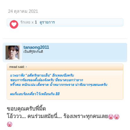
24 ตุลาคม 2021
รักเลย x
1
ดูรายการ
tanaong2011
เป็นที่รู้จักกันดี
mead said:
↑
แวะมาฟ้ง "อดีตรักยามเย็น" อีกเพลงนึงครับ
ชอบการร้องของตั้งอ๋องจังครับ นี่ขนาดบอกว่ายาก
พริ้วคม หนักแน่น เด็ดขาด น้ำหมากกระจาย น่าฟังมากๆเลยนะครับ
ผมก็แอบร้องเดี่ยวไว้เหมือนกัน อิอิ
ขอบคุณครับพี่มิ้ด
โอ้ววว... คนร่วมสมัยนี่... ร้องเพราะทุกคนเลย