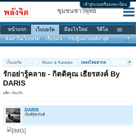
เข้าสู่ระบบหรือลงทะเบียน
ชุมชนชาวพุทธ
หน้าแรก
มีอะไรใหม่
วิดีโอ
เว็บบอร์ด
ค้นหาในเว็บบอร์ด
เรื่องเด่น
กระทู้และโพสต์ล่าสุด
เว็บบอร์ด
...
Music & Karaoke
เพลงไทยสากล
รักอย่ารู้คลาย - กิตติคุณ เธียรสงค์ By
DARIS
แท็ก:
เพิ่มแท็ก
DARIS
เป็นที่รู้จักกันดี