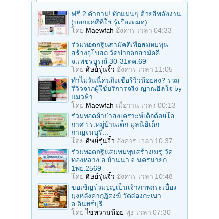
ฟรี 2 คำถาม! ทักแม่นๆ ด้วยสีพลังงาน
(บอกแค่สีที่ใช่ รู้เรื่องหมด)...
โดย
Maewfah
อังคาร เวลา 04:33
ร่วมทอดกฐินสามัคคีเพื่อสมทบทุน
สร้างอุโบสถ วัดปากตกสามัคคี
จ.เพชรบูรณ์ 30-31ตค.69
โดย
ศิษย์รุ่นจิ๋ว
อังคาร เวลา 11:05
ทำไมวันนี้คนถึงเชื่อรีวิวน้อยลง? รวม
รีวิวจากผู้ใช้บริการจริง ญาณฮีลใจ by
แมวฟ้า
โดย
Maewfah
เมื่อวาน เวลา 00:13
ร่วมทอดผ้าป่าสงเคราะห์เด็กด้อยโอ
กาศ รร.หมู่บ้านเด็ก-มูลนิธิเด็ก
กาญจนบุรี...
โดย
ศิษย์รุ่นจิ๋ว
อังคาร เวลา 10:37
ร่วมทอดกฐินสมทบทุนสร้างเมรุ วัด
ทองหลาง อ.บ้านนา จ.นครนายก
1พย.2569
โดย
ศิษย์รุ่นจิ๋ว
อังคาร เวลา 10:48
ขอเชิญร่วมบุญเป็นเจ้าภาพกระเบื้อง
มุงหลังคากุฏิสงฆ์ วัดล่องกะเบา
อ.อินทร์บุรี...
โดย
ไข่หวานน้อย
พุธ เวลา 07:30