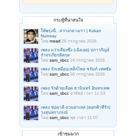
กระทู้ที่น่าสนใจ
ให้พรุ่งนี้...สว่างกลางเรา | Kokan
Numsay
โดย
mead
26 กรกฎาคม 2026
เพลง แว่วเสียงซึง (เอิงเอย) ปภาวริญจ์
กำจรเกียรติสกุล
โดย
sam_sbcc
24 กรกฎาคม 2026
เพลง รักเหมือนเหล็กไหล ชรัมภ์ เทพชัย
โดย
sam_sbcc
30 กรกฎาคม 2026
เพลง รักด้วยเลือด ธานินทร์ อินทรเทพ
โดย
sam_sbcc
อาทิตย์ เวลา 11:53
เพลง ช่อมาลี-ยวนย่าเหล่ (ดอกฟ้าที่รัก)
วงสุนทราภรณ์
โดย
sam_sbcc
พุธ เวลา 11:07
เข้าชมมาก