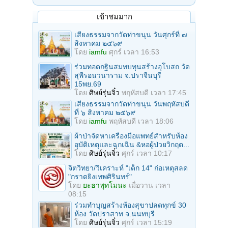
เข้าชมมาก
เสียงธรรมจากวัดท่าขนุน วันศุกร์ที่ ๗
สิงหาคม ๒๕๖๙
โดย
iamfu
ศุกร์ เวลา 16:53
ร่วมทอดกฐินสมทบทุนสร้างอุโบสถ วัด
สุพีรอนวนาราม จ.ปราจีนบุรี
15พย.69
โดย
ศิษย์รุ่นจิ๋ว
พฤหัสบดี เวลา 17:45
เสียงธรรมจากวัดท่าขนุน วันพฤหัสบดี
ที่ ๖ สิงหาคม ๒๕๖๙
โดย
iamfu
พฤหัสบดี เวลา 18:06
ผ้าป่าจัดหาเครื่องมือแพทย์สำหรับห้อง
อุบัติเหตุและฉุกเฉิน &หอผู้ป่วยวิกฤต...
โดย
ศิษย์รุ่นจิ๋ว
ศุกร์ เวลา 10:17
จิตวิทยา/วิเคราะห์ "เด็ก 14" ก่อเหตุสลด
"กราดยิงเทพศิรินทร์"
โดย
ยะธาพุทโมนะ
เมื่อวาน เวลา
08:15
ร่วมทําบุญสร้างห้องสุขาปลดทุกข์ 30
ห้อง วัดปราสาท จ.นนทบุรี
โดย
ศิษย์รุ่นจิ๋ว
ศุกร์ เวลา 15:19