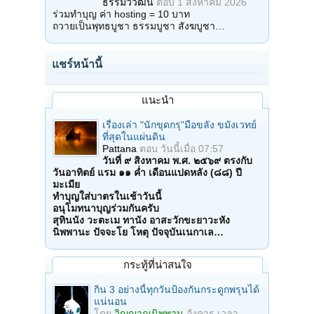
ธรรมวิวัฒน์
ตอบ
1 สิงหาคม 2026
ร่วมทำบุญ ค่า hosting = 10 บาท
ถวายเป็นพุทธบูชา ธรรมบูชา สังฆบูชา…
แชร์หน้านี้
แนะนำ
เรื่องเล่า "นักขุดกรุ"มือขลัง ขมังเวทย์
ที่สุดในแผ่นดิน
Pattana
ตอบ
วันนี้เมื่อ 07:57
วันที่ ๙ สิงหาคม พ.ศ. ๒๕๖๙ ตรงกับ
วันอาทิตย์ แรม ๑๑ ค่ำ เดือนแปดหลัง (๘๘) ปี
มะเมีย
ทำบุญใส่บาตรในเช้าวันนี้
อนุโมทนาบุญร่วมกันครับ
สุทินนัง วะตะเม ทานัง อาสะวักขะยาวะหัง
นิพพานะ ปัจจะโย โหตุ ปัจจุบันเนกาเล…
กระทู้ที่น่าสนใจ
กิน 3 อย่างนี้ทุกวันป้องกันกระดูกพรุนได้
แน่นอน
โดย
วิญญาณนิพพาน
อังคาร เวลา