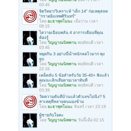
03:45
จิตวิทยา/วิเคราะห์ "เด็ก 14" ก่อเหตุสลด
"กราดยิงเทพศิรินทร์"
โดย
ยะธาพุทโมนะ
เมื่อวาน เวลา
08:15
ไตวายเฉียบพลัน 4 อาการเตือนที่คุณ
ต้องรู้
โดย
วิญญาณนิพพาน
พฤหัสบดี เวลา
03:45
หยุดกิน 3 อย่างนี้น้ำหนักลดไวมาก พุง
ยุบ
โดย
วิญญาณนิพพาน
พฤหัสบดี เวลา
22:16
เคล็ดลับ 5 ข้อสำหรับวัย 35-40+ ฟังแล้ว
คุณจะเลิกเสียดายเวลาทันที
โดย
วิญญาณนิพพาน
พฤหัสบดี เวลา
03:39
วัดความดันที่บ้านแล้วตัวเลขไม่นิ่ง? 5
สาเหตุที่หลายคนมองข้าม
โดย
ยะธาพุทโมนะ
จันทร์ เวลา 23:19
ผู้ชายกับโยคะ
โดย
วิญญาณนิพพาน
วันนี้เมื่อ 02:15