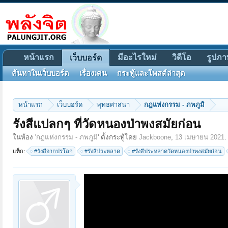
หน้าแรก
มีอะไรใหม่
วิดีโอ
รูปภา
เว็บบอร์ด
ค้นหาในเว็บบอร์ด
เรื่องเด่น
กระทู้และโพสต์ล่าสุด
หน้าแรก
เว็บบอร์ด
พุทธศาสนา
กฎแห่งกรรม - ภพภูมิ
รังสีแปลกๆ ที่วัดหนองป่าพงสมัยก่อน
ในห้อง '
กฎแห่งกรรม - ภพภูมิ
' ตั้งกระทู้โดย
Jackboone
,
13 เมษายน 2021
.
แท็ก:
#รังสีจากปรโลก
#รังสีประหลาด
#รังสีประหลาดวัดหนองป่าพงสมัยก่อน