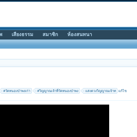
พ
เสียงธรรม
สมาชิก
ห้องสนทนา
#วัดหนองป่าพงเก่า
#วิญญาณเจ้าที่วัดหนองป่าพง
แสงดวงวิญญาณเจ้าท
แก้ไข