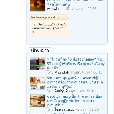
เรื่องเล่า "นักขุดกรุ"มือขลัง ขมังเวทย์
ที่สุดในแผ่นดิน
wanwi
ตอบ
เมื่อวาน เวลา 20:53
Natthawut_pool said:
↑
โอนเงินร่วมบุญให้แล้วครับ
ขอขอบพระคุณ คุณอาวัน
วิ…
เข้าชมมาก
ทำไมวันนี้คนถึงเชื่อรีวิวน้อยลง? รวม
รีวิวจากผู้ใช้บริการจริง ญาณฮีลใจ by
แมวฟ้า
โดย
Maewfah
พฤหัสบดี เวลา 00:13
ร่วมสมทบทุนดูแลรักษาพระสงฆ์ผู้
อาพาธหรือชราภาพ วัดประชานิรมิต
อ.เมือง จ.บุรีรัมย์
โดย
ศิษย์รุ่นจิ๋ว
พุธ เวลา 15:16
ขอเชิญร่วมบุญเป็นเจ้าภาพกระเบื้อง
มุงหลังคากุฏิสงฆ์ วัดล่องกะเบา
อ.อินทร์บุรี...
โดย
ไข่หวานน้อย
พุธ เวลา 07:30