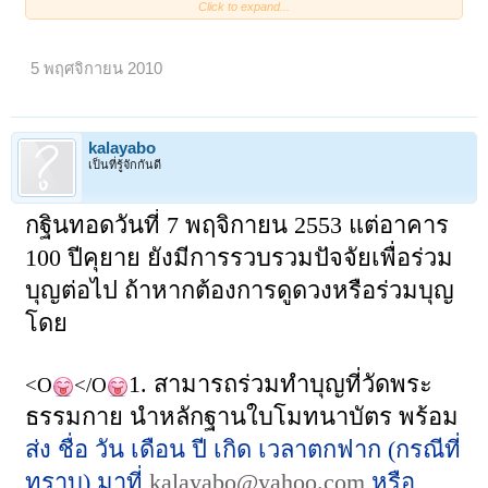
Click to expand...
โพสมาสามอันแล้วครับตอนนี้มีเพื่อน
สมาชิกคัดค้าน กรุณา ไปเอาออกด้วยนะ
5 พฤศจิกายน 2010
ครับ จึงเรียนมาเพื่อทราบ อ ก๋ง
kalayabo
เป็นที่รู้จักกันดี
กฐินทอดวันที่
7 พฤจิกายน 2553 แต่อาคาร
100 ปีคุยาย ยังมีการรวบรวมปัจจัยเพื่อร่วม
บุญต่อไป ถ้าหากต้องการดูดวงหรือร่วมบุญ
โดย
1. สามารถร่วมทำบุญที่วัดพระ
<O
</O
ธรรมกาย นำหลักฐานใบโมทนาบัตร พร้อม
ส่ง ชื่อ วัน เดือน ปี เกิด เวลาตกฟาก (กรณีที่
ทราบ) มาที่
kalayabo@yahoo.com
หรือ