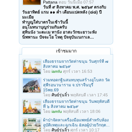
Pattana
ตอบ
วันนี้เมื่อ 07:57
วันที่ ๙ สิงหาคม พ.ศ. ๒๕๖๙ ตรงกับ
วันอาทิตย์ แรม ๑๑ ค่ำ เดือนแปดหลัง (๘๘) ปี
มะเมีย
ทำบุญใส่บาตรในเช้าวันนี้
อนุโมทนาบุญร่วมกันครับ
สุทินนัง วะตะเม ทานัง อาสะวักขะยาวะหัง
นิพพานะ ปัจจะโย โหตุ ปัจจุบันเนกาเล…
เข้าชมมาก
เสียงธรรมจากวัดท่าขนุน วันศุกร์ที่ ๗
สิงหาคม ๒๕๖๙
โดย
iamfu
ศุกร์ เวลา 16:53
ร่วมทอดกฐินสมทบทุนสร้างอุโบสถ วัด
สุพีรอนวนาราม จ.ปราจีนบุรี
15พย.69
โดย
ศิษย์รุ่นจิ๋ว
พฤหัสบดี เวลา 17:45
เสียงธรรมจากวัดท่าขนุน วันพฤหัสบดี
ที่ ๖ สิงหาคม ๒๕๖๙
โดย
iamfu
พฤหัสบดี เวลา 18:06
ผ้าป่าจัดหาเครื่องมือแพทย์สำหรับห้อง
อุบัติเหตุและฉุกเฉิน &หอผู้ป่วยวิกฤต...
โดย
ศิษย์รุ่นจิ๋ว
ศุกร์ เวลา 10:17