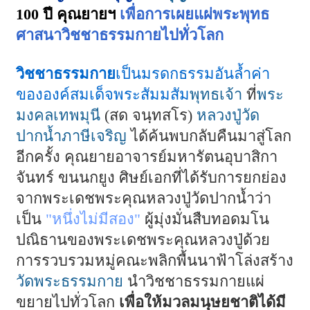
100 ปี คุณยายฯ
เพื่อการเผยแผ่พระพุทธ
ศาสนาวิชชาธรรมกายไปทั่วโลก
วิชชาธรรมกาย
เป็นมรดกธรรมอันล้ำค่า
ขององค์สมเด็จพระสัมมสัม
พุทธเจ้า
ที่
พระ
มงคลเทพมุนี
(สด จนฺทสโร)
หลวงปู่วัด
ปากน้ำ
ภาษีเจริญ
ได้ค้นพบกลับคืนมาสู่โลก
อีกครั้ง คุณยายอาจารย์มหารัตนอุบาสิกา
จันทร์ ขนนกยูง ศิษย์เอกที่ได้รับการยกย่อง
จากพระเดชพระคุณหลวงปู่วัดปากน้ำว่า
เป็น
"หนึ่งไม่มีสอง"
ผู้มุ่งมั่นสืบทอดมโน
ปณิธานของพระเดชพระคุณหลวงปู่ด้วย
การรวบรวมหมู่คณะพลิกพื้นนาฟ้าโล่งสร้าง
วัดพระธรรมกาย
นำวิชชาธรรมกายแผ่
ขยายไปทั่วโลก
เพื่อให้มวลมนุษยชาติได้มี