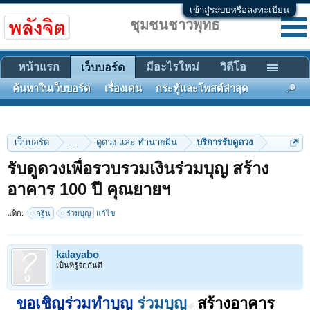
เข้าสู่ระบบหรือลงทะเบียน
ชุมชนชาวพุทธ
หน้าแรก
มีอะไรใหม่
วิดีโอ
เว็บบอร์ด
ค้นหาในเว็บบอร์ด
เรื่องเด่น
กระทู้และโพสต์ล่าสุด
เว็บบอร์ด
...
ดูดวง และ ทำนายฝัน
บริการรับดูดวง
รับดูดวงเพื่อรวบรวมเงินร่วมบุญ สร้าง
อาคาร 100 ปี คุณยายฯ
แท็ก:
กฐิน
ร่วมบุญ
แก้ไข
kalayabo
เป็นที่รู้จักกันดี
ขอเชิญร่วมทำบุญ
ร่วมบุญ
สร้างอาคาร