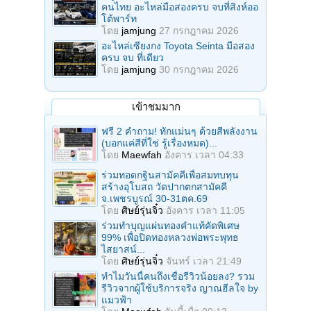
คนไทย อะไหล่มือสองครบ จบที่สิงห์ออ
โต้พาร์ท
โดย
jamjung
27 กรกฎาคม 2026
อะไหล่เซียงกง Toyota Seinta มือสอง
ครบ จบ ที่เดียว
โดย
jamjung
30 กรกฎาคม 2026
เข้าชมมาก
ฟรี 2 คำถาม! ทักแม่นๆ ด้วยสีพลังงาน
(บอกแค่สีที่ใช่ รู้เรื่องหมด)...
โดย
Maewfah
อังคาร เวลา 04:33
ร่วมทอดกฐินสามัคคีเพื่อสมทบทุน
สร้างอุโบสถ วัดปากตกสามัคคี
จ.เพชรบูรณ์ 30-31ตค.69
โดย
ศิษย์รุ่นจิ๋ว
อังคาร เวลา 11:05
ร่วมทําบุญแผ่นทองคำแท้คัดพิเศษ
99% เพื่อปิดทองหลวงพ่อพระพุทธ
ไสยาสน์...
โดย
ศิษย์รุ่นจิ๋ว
จันทร์ เวลา 21:49
ทำไมวันนี้คนถึงเชื่อรีวิวน้อยลง? รวม
รีวิวจากผู้ใช้บริการจริง ญาณฮีลใจ by
แมวฟ้า