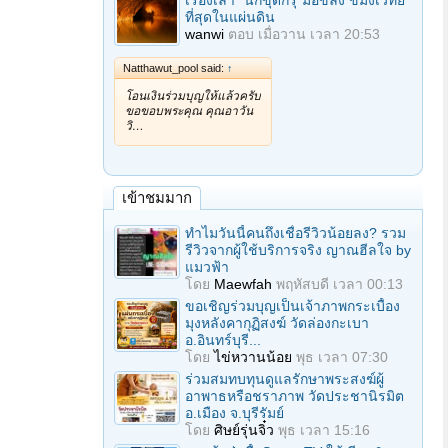
เรื่องเล่า "นักขุดกรุ"มือขลัง ขมังเวทย์
ที่สุดในแผ่นดิน
wanwi
ตอบ
เมื่อวาน เวลา 20:53
Natthawut_pool said:
↑
โอนเงินร่วมบุญให้แล้วครับ
ขอขอบพระคุณ คุณอาวัน
วิ…
เข้าชมมาก
ทำไมวันนี้คนถึงเชื่อรีวิวน้อยลง? รวม
รีวิวจากผู้ใช้บริการจริง ญาณฮีลใจ by
แมวฟ้า
โดย
Maewfah
พฤหัสบดี เวลา 00:13
ขอเชิญร่วมบุญเป็นเจ้าภาพกระเบื้อง
มุงหลังคากุฏิสงฆ์ วัดล่องกะเบา
อ.อินทร์บุรี...
โดย
ไข่หวานน้อย
พุธ เวลา 07:30
ร่วมสมทบทุนดูแลรักษาพระสงฆ์ผู้
อาพาธหรือชราภาพ วัดประชานิรมิต
อ.เมือง จ.บุรีรัมย์
โดย
ศิษย์รุ่นจิ๋ว
พุธ เวลา 15:16