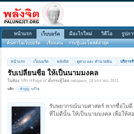
หน้าแรก
มีอะไรใหม่
วิดีโอ
รูปภา
เว็บบอร์ด
ค้นหาในเว็บบอร์ด
เรื่องเด่น
กระทู้และโพสต์ล่าสุด
หน้าแรก
เว็บบอร์ด
พลังจิต
ดูดวง และ ทำนายฝัน
บริการร
รับเปลี่ยนชื่อ ให้เป็นนามมงคล
ในห้อง '
บริการรับดูดวง
' ตั้งกระทู้โดย
oatspace
,
19 มกราคม 2011
.
แท็ก:
ทำบุญ
แก้ไข
รับพยากรณ์นามศาสตร์ หากชื่อไม่ดี
ที่ไม่ดีนั้น ให้เป็นนามมงคล เพื่