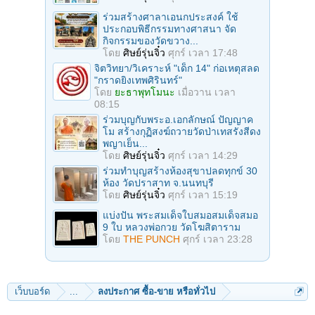
ร่วมสร้างศาลาเอนกประสงค์ ใช้
ประกอบพิธีกรรมทางศาสนา จัด
กิจกรรมของวัดขวาง...
โดย
ศิษย์รุ่นจิ๋ว
ศุกร์ เวลา 17:48
จิตวิทยา/วิเคราะห์ "เด็ก 14" ก่อเหตุสลด
"กราดยิงเทพศิรินทร์"
โดย
ยะธาพุทโมนะ
เมื่อวาน เวลา
08:15
ร่วมบุญกับพระอ.เอกลักษณ์ ปัญญาค
โม สร้างกุฏิสงฆ์ถวายวัดป่าเทสรังสีดง
พญาเย็น...
โดย
ศิษย์รุ่นจิ๋ว
ศุกร์ เวลา 14:29
ร่วมทําบุญสร้างห้องสุขาปลดทุกข์ 30
ห้อง วัดปราสาท จ.นนทบุรี
โดย
ศิษย์รุ่นจิ๋ว
ศุกร์ เวลา 15:19
แบ่งปัน พระสมเด็จใบสมอสมเด็จสมอ
9 ใบ หลวงพ่อกวย วัดโฆสิตาราม
โดย
THE PUNCH
ศุกร์ เวลา 23:28
เว็บบอร์ด
...
ลงประกาศ ซื้อ-ขาย หรือทั่วไป