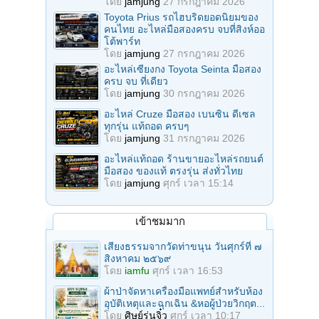
โดย
jamjung
27 กรกฎาคม 2026
Toyota Prius รถไฮบริดยอดนิยมของ
คนไทย อะไหล่มือสองครบ จบที่สิงห์ออ
โต้พาร์ท
โดย
jamjung
27 กรกฎาคม 2026
อะไหล่เซียงกง Toyota Seinta มือสอง
ครบ จบ ที่เดียว
โดย
jamjung
30 กรกฎาคม 2026
อะไหล่ Cruze มือสอง เบนซิน ดีเซล
ทุกรุ่น แท้ถอด ครบๆ
โดย
jamjung
31 กรกฎาคม 2026
อะไหล่แท้ถอด ร้านขายอะไหล่รถยนต์
มือสอง ของแท้ ตรงรุ่น ส่งทั่วไทย
โดย
jamjung
ศุกร์ เวลา 15:14
เข้าชมมาก
เสียงธรรมจากวัดท่าขนุน วันศุกร์ที่ ๗
สิงหาคม ๒๕๖๙
โดย
iamfu
ศุกร์ เวลา 16:53
ผ้าป่าจัดหาเครื่องมือแพทย์สำหรับห้อง
อุบัติเหตุและฉุกเฉิน &หอผู้ป่วยวิกฤต...
โดย
ศิษย์รุ่นจิ๋ว
ศุกร์ เวลา 10:17