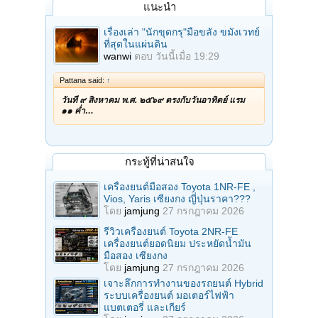
แนะนำ
เรื่องเล่า "นักขุดกรุ"มือขลัง ขมังเวทย์
ที่สุดในแผ่นดิน
wanwi
ตอบ
วันนี้เมื่อ 19:29
Pattana said:
↑
วันที่ ๙ สิงหาคม พ.ศ. ๒๕๖๙ ตรงกับวันอาทิตย์ แรม
๑๑ ค่ำ…
กระทู้ที่น่าสนใจ
เครื่องยนต์มือสอง Toyota 1NR-FE ,
Vios, Yaris เซียงกง ญี่ปุ่นราคา???
โดย
jamjung
27 กรกฎาคม 2026
รีวิวเครื่องยนต์ Toyota 2NR-FE
เครื่องยนต์ยอดนิยม ประหยัดน้ำมัน
มือสอง เซียงกง
โดย
jamjung
27 กรกฎาคม 2026
เจาะลึกการทำงานของรถยนต์ Hybrid
ระบบเครื่องยนต์ มอเตอร์ไฟฟ้า
แบตเตอรี่ และเกียร์