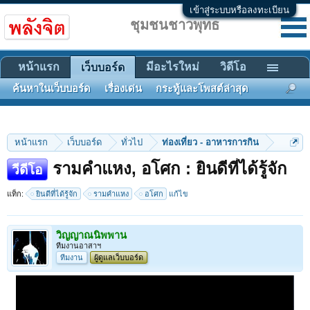
เข้าสู่ระบบหรือลงทะเบียน
ชุมชนชาวพุทธ
หน้าแรก
มีอะไรใหม่
วิดีโอ
เว็บบอร์ด
ค้นหาในเว็บบอร์ด
เรื่องเด่น
กระทู้และโพสต์ล่าสุด
หน้าแรก
เว็บบอร์ด
ทั่วไป
ท่องเที่ยว - อาหารการกิน
รามคำแหง, อโศก : ยินดีที่ได้รู้จัก
วีดีโอ
แท็ก:
ยินดีที่ได้รู้จัก
รามคำแหง
อโศก
แก้ไข
วิญญาณนิพพาน
ทีมงานอาสาฯ
ทีมงาน
ผู้ดูแลเว็บบอร์ด