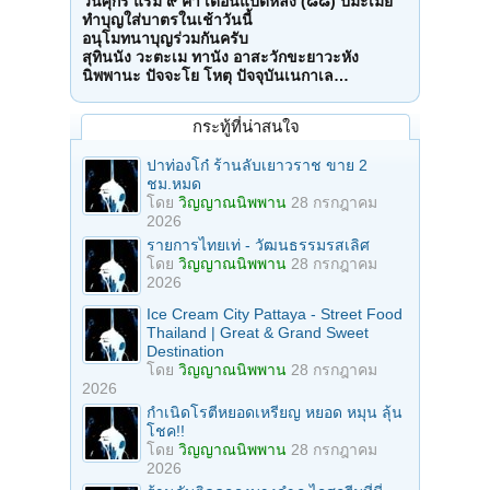
วันศุกร์ แรม ๙ ค่ำ เดือนแปดหลัง (๘๘) ปีมะเมีย
ทำบุญใส่บาตรในเช้าวันนี้
อนุโมทนาบุญร่วมกันครับ
สุทินนัง วะตะเม ทานัง อาสะวักขะยาวะหัง
นิพพานะ ปัจจะโย โหตุ ปัจจุบันเนกาเล…
กระทู้ที่น่าสนใจ
ปาท่องโก๋ ร้านลับเยาวราช ขาย 2
ชม.หมด
โดย
วิญญาณนิพพาน
28 กรกฎาคม
2026
รายการไทยเท่ - วัฒนธรรมรสเลิศ
โดย
วิญญาณนิพพาน
28 กรกฎาคม
2026
Ice Cream City Pattaya - Street Food
Thailand | Great & Grand Sweet
Destination
โดย
วิญญาณนิพพาน
28 กรกฎาคม
2026
กำเนิดโรตีหยอดเหรียญ หยอด หมุน ลุ้น
โชค!!
โดย
วิญญาณนิพพาน
28 กรกฎาคม
2026