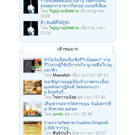
ร้านลับติดคลองบางลำภู ไอศกรีมที่นี่
อร่อยมาก อาหารก็อร่อย เบเกอรี่เยี่ยม
โดย
วิญญาณนิพพาน
28 กรกฎาคม
2026
ลี้ | ยินดีที่ได้รู้จัก
โดย
วิญญาณนิพพาน
เมื่อวาน เวลา
22:04
เข้าชมมาก
ทำไมวันนี้คนถึงเชื่อรีวิวน้อยลง? รวม
รีวิวจากผู้ใช้บริการจริง ญาณฮีลใจ by
แมวฟ้า
โดย
Maewfah
เมื่อวาน เวลา 00:13
ขอเชิญร่วมบุญเป็นเจ้าภาพกระเบื้อง
มุงหลังคากุฏิสงฆ์ วัดล่องกะเบา
อ.อินทร์บุรี...
โดย
ไข่หวานน้อย
พุธ เวลา 07:30
เสียงธรรมจากวัดท่าขนุน วันอังคารที่
๔ สิงหาคม ๒๕๖๙
โดย
iamfu
พุธ เวลา 10:36
ร่วมถวายภัตตาหารแด่พระภิกษุสงฆ์
1,000 กว่ารูป...
โดย
ศิษย์รุ่นจิ๋ว
อังคาร เวลา 22:07