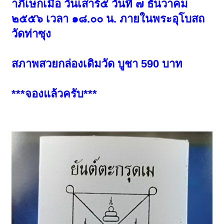
าภิเษกเมื่อ วันเสาร์๕ วันที่ ๗ ธันวาคม
๒๕๕๖ เวลา ๑๘.๐๐ น. ภายในพระอุโบสถ
วัดท่าซุง
สภาพสวยกล่องเดิมวัด บูชา 590 บาท
***จองแล้วครับ***