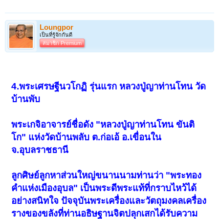
พระท่านมาบอก หลวงพ่อเลยเมตตา
ทำให้พิเศษเฉพาะเป็นการภายใน โดย
Loungpor
บรรดาลูกหลานจะลงชื่อกันไว้ แล้วนำ
เป็นที่รู้จักกันดี
แผ่นทอง เงิน นาค หรือตะกั่วมากันเอง
สมาชิก Premium
แล้วก็นำใส่พานไปให้หลวงพ่อปลุกเสก
ตอนแรกหลวงพ่อก็ลงมือจารด้วยตัวท่าน
4.พระเศรษฐีนวโกฏิ รุ่นแรก หลวงปู่ญาท่านโทน วัด
เอง สักพักหมาหอนลั่นกันทั้งวัด หลวงพ่อ
บ้านพับ
ก็หยุดจาร เมื่อปลุกเสกเสร็จ หลวงพ่อก็
บอกว่า พระท่านมาบอกว่าไม่ต้องจาร
พระเกจิอาจารย์ชื่อดัง "หลวงปู่ญาท่านโทน ขันติ
ทั้งหมดหรอก จะไม่ไหว ให้กำหนดจิตทำ
โก" แห่งวัดบ้านพลับ ต.ก่อเอ้ อ.เขื่อนใน
ท่านเลยกำหนดจิตตามพระท่านสั่ง ปราก
จ.อุบลราชธานี
ฎว่าตะกรุดทุกดอกในพานนี้ ขึ้นเป็นตัว
ลูกศิษย์ลูกหาส่วนใหญ่ขนานนามท่านว่า "พระทอง
อักขระตามเนื้อตะกรุดครบทุกดอกเลย
คำแห่งเมืองอุบล" เป็นพระดีพระแท้ที่กราบไหว้ได้
จะมีจำนวนไม่มาก
อย่างสนิทใจ ปัจจุบันพระเครื่องและวัตถุมงคลเครื่อง
รางของขลังที่ท่านอธิษฐานจิตปลุกเสกได้รับความ