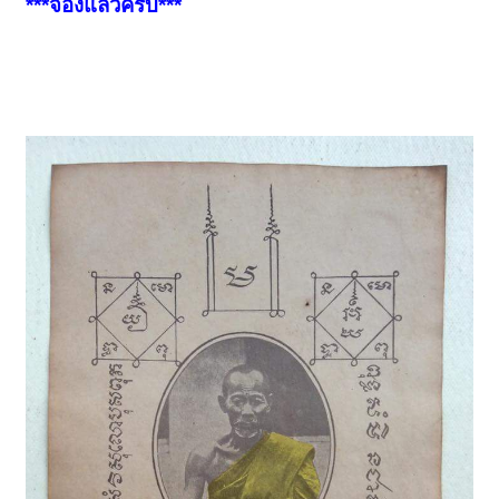
***จองแล้วครับ***