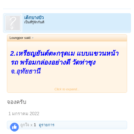
เด็กบางบัว
เป็นที่รู้จักกันดี
Loungpor said:
↑
2.เหรียญยันต์ตะกรุดเม แบบแขวนหน้า
รถ พร้อมกล่องอย่างดี วัดท่าซุง
จ.อุทัยธานี
Click to expand...
ถือเป็นสุดยอดตะกรุดของหลวงพ่อ ซึ่ง
จองครับ
ช่วงราวๆปี ๒๕๒๗-๒๕๒๘ ในวัดจะมีผู้ไม่
1 มกราคม 2022
ประสงค์ดีทำไสยศาสตร์คุณไสยดำเพื่อ
หวังจะทำร้ายทั้งพระและฆราวาสในวัด
ถูกใจ x
1
ดูรายการ