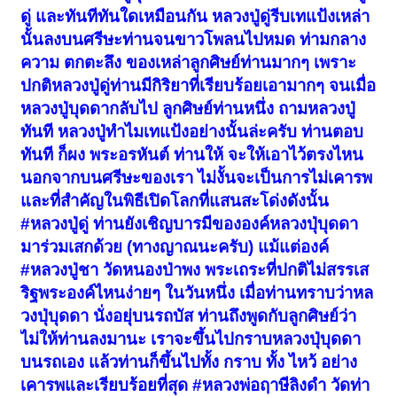
ดู่ และทันทีทันใดเหมือนกัน หลวงปู่ดู่รีบเทแป้งเหล่า
นั้นลงบนศรีษะท่านจนขาวโพลนไปหมด ท่ามกลาง
ความ ตกตะลึง ของเหล่าลูกศิษย์ท่านมากๆ เพราะ
ปกติหลวงปู่ดู่ท่านมีกิริยาที่เรียบร้อยเอามากๆ จนเมื่อ
หลวงปู่บุดดากลับไป ลูกศิษย์ท่านหนึ่ง ถามหลวงปู่
ทันที หลวงปู่ทำไมเทแป้งอย่างนั้นล่ะครับ ท่านตอบ
ทันที ก็ผง พระอรหันต์ ท่านให้ จะให้เอาไว้ตรงไหน
นอกจากบนศรีษะของเรา ไม่งั้นจะเป็นการไม่เคารพ
และที่สำคัญในพิธีเปิดโลกที่แสนสะโด่งดังนั้น
#หลวงปู่ดู่ ท่านยังเชิญบารมีขององค์หลวงปุ่บุดดา
มาร่วมเสกด้วย (ทางญาณนะครับ) แม้แต่องค์
#หลวงปู่ชา วัดหนองป่าพง พระเถระที่ปกติไม่สรรเส
ริฐพระองค์ไหนง่ายๆ ในวันหนึ่ง เมื่อท่านทราบว่าหล
วงปุ่บุดดา นั่งอยุ่บนรถบัส ท่านถึงพูดกับลูกศิษย์ว่า
ไม่ให้ท่านลงมานะ เราจะขึ้นไปกราบหลวงปุ่บุดดา
บนรถเอง แล้วท่านก็ขึ้นไปทั้ง กราบ ทั้ง ไหว้ อย่าง
เคารพและเรียบร้อยที่สุด #หลวงพ่อฤาษีลิงดำ วัดท่า