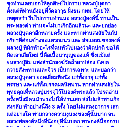
ซุงท่านเคยบอกให้ลูกศิษย์ไปกราบ หลวงปู่บุดดา
ตั้งแต่ที่ท่านยังอยุ่ที่วัดอาวุธ ฝั่งธน กทม. โดยให้
เหตุผลว่า รีบไปกราบท่านนะ หลวงปู่องค์นี้ ท่านเป็น
พระทองคำ ท่านจะไม่มาเกิดอีกแล้วนะ และยกย่อง
หลวงปุ่บุดดาอีกหลายครั้ง และหากท่านสงสัยในกัป
กริยาที่ค่อนข้างจะแหวกแนว และ ล่อแหลมขององค์
หลวงปู่ ที่มักทำอะไรที่คนทั่วไปมองว่าผิดปกติ ขอให้
คิดเอาเสียใหม่ นี่คือเนื้อนาบุญของแท้ ซึ่งแม้แต่
#หลวงปู่สิม แห่งสำนักสงฆ์วัดถ้ำผาปล่อง ยังขอ
ถวายสังฆทานและจีวร เป็นการเฉพาะ และบอกว่า
หลวงปู่บุดดา ยอดเยี่ยมที่หนึ่ง แก่ทั้งอายุ แก่ทั้ง
พรรษา และแก่ทั้งมรรคผลนิพพาน หากท่านสงสัยใน
พุทธคุณที่หลวงปู่บรรจุไว้ในองค์พระแล้ว โปรดอ่าน
ครั้งหนึ่งมีคนนำพระไปให้ท่านเสก ส่งไปแล้วท่านก้อ
ส่งกลับ ทำอย่างนี้ถึง 3 ครั้ง โดยไม่แสดงอาการ เสก
แต่อย่างใด ท่ามกลางความงุนงงของผุ้นั้นมาก จน
หลวงพ่อองค์หนึ่งที่นั่งอยุ่ที่นั้นบอก พระองค์นี้ออกรบ