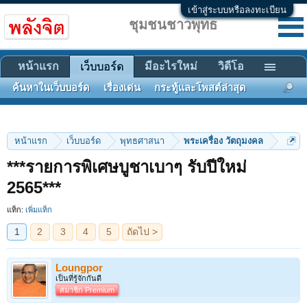
เข้าสู่ระบบหรือลงทะเบียน
ชุมชนชาวพุทธ
หน้าแรก
มีอะไรใหม่
วิดีโอ
เว็บบอร์ด
ค้นหาในเว็บบอร์ด
เรื่องเด่น
กระทู้และโพสต์ล่าสุด
หน้าแรก
เว็บบอร์ด
พุทธศาสนา
พระเครื่อง วัตถุมงคล
***รายการพิเศษบูชาเบาๆ รับปีใหม่
1
2
3
4
5
ถัดไป >
2565***
แท็ก:
เพิ่มแท็ก
Loungpor
เป็นที่รู้จักกันดี
สมาชิก Premium