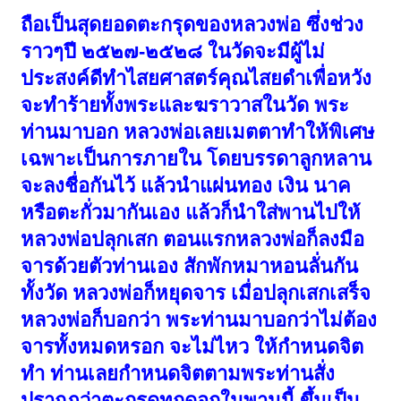
ถือเป็นสุดยอดตะกรุดของหลวงพ่อ ซึ่งช่วง
ราวๆปี ๒๕๒๗-๒๕๒๘ ในวัดจะมีผู้ไม่
ประสงค์ดีทำไสยศาสตร์คุณไสยดำเพื่อหวัง
จะทำร้ายทั้งพระและฆราวาสในวัด พระ
ท่านมาบอก หลวงพ่อเลยเมตตาทำให้พิเศษ
เฉพาะเป็นการภายใน โดยบรรดาลูกหลาน
จะลงชื่อกันไว้ แล้วนำแผ่นทอง เงิน นาค
หรือตะกั่วมากันเอง แล้วก็นำใส่พานไปให้
หลวงพ่อปลุกเสก ตอนแรกหลวงพ่อก็ลงมือ
จารด้วยตัวท่านเอง สักพักหมาหอนลั่นกัน
ทั้งวัด หลวงพ่อก็หยุดจาร เมื่อปลุกเสกเสร็จ
หลวงพ่อก็บอกว่า พระท่านมาบอกว่าไม่ต้อง
จารทั้งหมดหรอก จะไม่ไหว ให้กำหนดจิต
ทำ ท่านเลยกำหนดจิตตามพระท่านสั่ง
ปรากฎว่าตะกรุดทุกดอกในพานนี้ ขึ้นเป็น