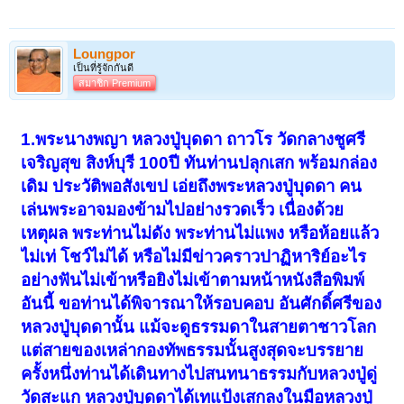
Loungpor
เป็นที่รู้จักกันดี
สมาชิก Premium
1.พระนางพญา หลวงปู่บุดดา ถาวโร วัดกลางชูศรี
เจริญสุข สิงห์บุรี 100ปี ทันท่านปลุกเสก พร้อมกล่อง
เดิม ประวัติพอสังเขป เอ่ยถึงพระหลวงปู่บุดดา คน
เล่นพระอาจมองข้ามไปอย่างรวดเร็ว เนื่องด้วย
เหตุผล พระท่านไม่ดัง พระท่านไม่แพง หรือห้อยแล้ว
ไม่เท่ โชว์ไม่ได้ หรือไม่มีข่าวคราวปาฏิหาริย์อะไร
อย่างฟันไม่เข้าหรือยิงไม่เข้าตามหน้าหนังสือพิมพ์
อันนี้ ขอท่านได้พิจารณาให้รอบคอบ อันศักดิ์ศรีของ
หลวงปู่บุดดานั้น แม้จะดูธรรมดาในสายตาชาวโลก
แต่สายของเหล่ากองทัพธรรมนั้นสูงสุดจะบรรยาย
ครั้งหนึ่งท่านได้เดินทางไปสนทนาธรรมกับหลวงปู่ดู่
วัดสะแก หลวงปู่บุดดาได้เทแป้งเสกลงในมือหลวงปู่